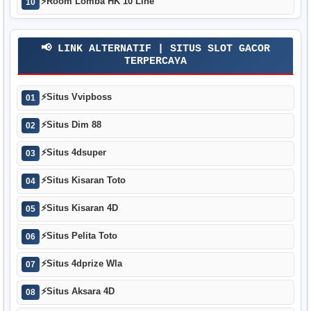
⚡
Room Lomba HK 10 Line
10
📢 LINK ALTERNATIF | SITUS SLOT GACOR
TERPERCAYA
⚡
Situs Vvipboss
01
⚡
Situs Dim 88
02
⚡
Situs 4dsuper
03
⚡
Situs Kisaran Toto
04
⚡
Situs Kisaran 4D
05
⚡
Situs Pelita Toto
06
⚡
Situs 4dprize Wla
07
⚡
Situs Aksara 4D
08