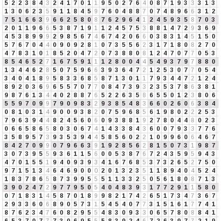
5
2
2
3
8
4
3
2
4
1
7
0
1
1
9
5
0
2
7
6
4
0
8
7
1
9
3
3
3
1
3
1
3
0
6
2
3
5
9
1
1
8
4
5
9
7
6
0
4
8
8
7
0
7
4
8
9
6
6
3
1
2
7
5
1
6
6
3
9
6
6
2
5
8
0
8
7
6
2
9
6
4
1
2
4
5
9
3
5
8
7
0
3
2
0
1
1
9
6
6
5
3
8
7
1
9
1
1
2
4
5
7
5
3
8
8
1
4
7
2
9
3
6
9
4
5
3
8
9
9
9
2
9
8
5
6
7
4
6
7
4
2
0
6
6
0
3
8
3
1
4
5
1
5
0
5
7
6
7
0
4
4
0
9
0
9
2
8
1
0
7
3
5
5
6
2
3
1
7
1
8
0
8
2
7
0
4
7
8
3
1
0
1
8
5
2
0
4
7
2
0
7
3
8
8
0
8
1
2
4
7
0
7
7
0
5
3
8
5
4
6
5
2
7
1
6
7
5
9
1
1
1
2
8
0
0
4
4
5
4
9
3
7
9
7
8
8
0
1
3
4
4
6
2
8
5
0
7
5
9
6
6
3
9
3
6
4
7
2
1
2
5
3
0
7
7
0
5
4
3
4
0
4
1
8
9
5
8
3
3
6
8
5
8
7
1
3
0
1
1
7
9
3
4
4
7
2
1
2
4
8
9
2
0
3
6
9
6
5
5
7
0
7
7
0
8
4
7
3
9
3
2
3
5
3
7
8
6
3
8
1
9
8
7
6
1
3
4
4
0
2
8
8
7
6
5
2
2
6
3
5
8
6
5
5
0
1
2
3
8
0
6
5
5
9
7
0
9
9
7
9
0
9
8
3
2
9
3
8
5
4
8
3
6
6
0
2
6
0
6
3
8
4
0
8
1
0
3
1
4
9
0
0
9
3
8
2
0
7
5
9
6
8
5
6
1
9
8
0
2
2
2
5
3
7
9
6
3
9
4
4
8
2
4
5
6
0
6
0
9
3
8
8
1
9
2
7
8
0
4
4
8
0
2
3
0
6
6
5
8
6
5
8
0
3
0
6
7
4
1
4
3
3
8
4
3
6
0
0
7
9
3
3
7
7
6
3
5
8
9
5
7
3
9
3
5
3
9
4
4
5
8
5
6
0
2
2
1
0
9
9
6
0
6
4
6
7
8
4
2
7
0
9
9
0
7
9
6
6
3
9
1
9
2
8
5
6
2
8
1
5
0
7
3
1
9
8
7
3
0
7
3
9
5
5
9
3
6
1
1
5
6
0
0
5
3
8
7
6
7
2
4
3
5
9
5
9
4
3
4
7
0
1
5
5
1
9
4
0
9
3
9
3
4
1
6
7
6
8
5
3
7
3
2
6
5
2
7
5
0
9
7
1
5
1
3
4
6
4
6
9
0
0
0
2
0
1
3
2
3
5
1
1
8
9
4
0
4
5
2
4
1
8
3
7
8
6
5
8
7
3
9
9
5
5
5
1
1
3
3
2
5
0
5
6
1
8
0
8
7
1
3
3
9
0
2
4
7
2
9
7
7
9
5
0
5
4
0
4
8
3
9
3
1
7
7
2
9
1
1
5
8
0
0
7
1
8
3
1
4
5
8
7
0
1
8
9
9
8
2
1
7
4
2
6
5
1
7
3
4
7
3
6
7
2
9
3
3
6
0
6
8
9
0
5
7
3
1
5
4
5
4
0
7
7
3
1
5
1
6
1
7
7
4
1
8
7
6
2
3
4
7
6
0
8
2
9
5
5
4
8
3
0
9
3
3
0
6
5
7
8
0
8
8
4
1