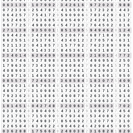
6
5
3
7
0
7
7
7
3
0
6
9
5
5
5
8
3
9
2
4
6
7
2
6
3
9
7
7
2
1
9
0
6
3
1
3
9
3
1
0
7
9
9
2
2
3
4
2
6
1
6
7
9
7
2
0
2
0
2
9
8
8
0
7
2
3
3
6
9
2
5
4
7
8
7
6
4
1
6
5
0
6
6
1
7
2
3
2
8
1
4
4
3
0
6
4
2
5
7
3
7
5
4
1
7
2
9
5
9
0
9
0
6
6
7
8
3
4
2
9
2
6
1
7
3
5
2
4
6
5
2
7
6
3
6
8
5
4
6
0
5
4
9
7
7
2
4
2
9
1
5
6
1
3
2
9
6
7
7
2
5
7
4
9
8
0
0
4
4
5
4
7
3
2
0
2
7
6
4
5
0
2
2
0
1
6
2
7
1
1
3
8
2
9
3
5
0
0
1
1
8
5
1
0
9
5
5
9
4
9
4
6
2
8
1
2
4
6
9
4
4
2
6
8
3
4
2
8
6
8
5
5
2
0
6
7
6
4
6
8
7
1
8
4
3
3
9
0
8
6
2
5
5
1
6
2
5
3
7
6
1
7
4
3
4
0
1
2
3
2
7
0
5
7
6
4
6
3
1
5
2
1
1
3
2
5
0
4
1
8
5
7
3
1
5
7
7
9
2
2
7
6
2
3
8
9
8
9
9
6
8
1
2
7
5
9
5
5
1
4
3
3
2
5
8
4
5
3
6
1
7
6
0
3
1
8
8
7
3
2
1
3
3
4
0
1
4
5
6
2
9
4
9
9
9
5
9
8
3
8
4
3
2
1
8
0
1
3
4
7
7
2
9
3
5
7
4
6
1
5
2
7
8
9
8
8
0
2
1
5
9
7
7
4
9
6
9
5
6
2
2
5
0
1
7
9
6
3
0
3
7
3
4
3
9
0
9
6
9
0
8
4
3
7
0
6
2
9
4
1
5
3
7
5
4
0
8
9
0
3
3
3
2
1
8
8
5
4
0
9
7
4
6
1
7
2
8
5
9
0
3
3
0
3
1
6
2
9
7
1
0
1
1
4
6
9
0
5
5
2
3
8
0
6
4
1
5
6
1
6
0
1
1
9
5
0
0
8
5
5
7
9
7
7
2
4
6
3
4
7
3
6
8
5
8
4
3
1
8
3
0
7
7
5
4
0
9
6
7
0
0
3
1
4
8
5
7
6
5
4
9
1
0
5
1
6
1
7
5
2
6
8
4
6
1
0
3
1
4
8
5
7
2
7
9
3
1
0
9
8
6
5
1
7
2
6
2
9
2
4
6
3
7
1
7
8
1
4
0
7
9
2
3
6
2
8
1
1
1
8
8
6
5
4
9
0
8
7
8
6
2
6
3
0
5
6
2
9
1
4
5
9
7
6
0
4
4
8
0
6
7
2
2
4
4
5
1
2
4
2
6
2
0
9
6
3
3
6
7
4
5
1
8
1
4
5
1
6
0
4
2
7
4
8
3
3
2
0
9
6
3
9
1
9
8
6
0
3
3
7
0
2
0
3
3
0
6
2
8
3
8
0
4
0
5
5
4
7
3
1
2
7
9
1
0
9
2
7
9
7
4
5
4
3
2
1
7
8
1
9
7
1
5
0
9
0
9
6
7
9
3
4
8
3
5
3
4
0
8
6
5
9
2
0
8
9
7
3
5
9
5
7
4
9
8
3
7
1
8
5
6
6
9
2
2
1
2
0
7
7
9
7
3
1
0
2
2
6
5
8
4
3
6
3
4
9
2
2
4
9
0
4
6
2
4
6
4
2
9
8
4
5
9
9
0
5
0
3
6
2
8
8
7
1
7
5
6
6
2
8
2
4
8
0
3
8
2
3
1
6
8
2
8
1
8
2
9