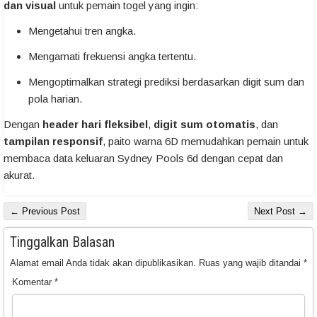
dan visual
untuk pemain togel yang ingin:
Mengetahui tren angka.
Mengamati frekuensi angka tertentu.
Mengoptimalkan strategi prediksi berdasarkan digit sum dan
pola harian.
Dengan
header hari fleksibel
,
digit sum otomatis
, dan
tampilan responsif
, paito warna 6D memudahkan pemain untuk
membaca data keluaran Sydney Pools 6d dengan cepat dan
akurat.
← Previous Post
Next Post →
Tinggalkan Balasan
Alamat email Anda tidak akan dipublikasikan.
Ruas yang wajib ditandai
*
Komentar
*