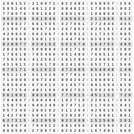
2
0
8
1
5
3
8
2
1
9
0
7
1
8
8
3
2
4
8
3
2
0
5
8
9
5
7
3
3
5
6
5
9
5
3
4
0
4
4
8
1
2
2
8
1
0
8
4
8
2
3
5
1
7
8
0
5
0
5
9
0
2
7
7
8
0
7
6
4
5
9
1
0
8
2
1
6
8
0
1
6
6
3
1
0
6
8
0
4
4
2
5
7
9
0
3
0
5
9
5
5
6
1
9
4
6
1
3
6
5
6
3
1
4
3
1
1
8
6
5
2
9
1
3
2
9
8
8
3
7
1
6
6
1
5
0
5
5
0
2
7
0
6
1
7
2
7
2
4
4
6
1
4
0
5
3
1
9
0
7
0
7
8
9
6
7
2
6
8
2
6
7
8
5
3
8
9
2
0
1
8
1
9
4
3
8
4
2
9
9
3
0
3
0
6
2
0
6
7
4
6
5
8
8
1
2
3
3
1
7
3
3
5
8
9
8
5
0
8
0
9
8
9
8
5
6
8
1
2
3
5
3
4
4
7
8
6
5
9
3
8
3
9
5
5
7
4
3
8
2
8
9
7
7
5
0
2
4
1
5
2
7
5
0
1
5
7
4
2
1
6
4
7
5
3
8
4
9
5
2
8
2
6
5
0
5
5
0
9
8
8
4
3
3
8
1
7
1
9
1
2
9
3
9
8
5
4
3
8
0
1
7
8
6
1
8
9
7
8
5
4
6
0
6
0
5
1
4
8
6
5
7
6
6
5
1
2
3
6
4
4
7
5
8
3
0
6
6
4
1
2
5
6
2
8
3
6
1
3
9
0
9
3
2
0
6
5
8
4
7
9
7
4
3
1
9
1
3
4
2
0
6
1
7
8
6
8
2
4
1
8
5
4
0
5
3
7
1
1
2
5
6
8
5
7
0
1
7
1
8
6
1
3
0
2
2
4
4
7
2
6
8
5
4
6
5
4
6
4
8
3
1
4
9
9
5
3
2
1
9
1
0
3
1
0
2
9
2
9
7
7
9
1
4
5
1
1
6
3
0
1
1
3
6
1
7
1
0
8
0
9
9
0
9
7
3
4
8
3
8
9
4
2
6
2
8
1
8
6
8
0
1
1
7
5
4
5
8
5
8
4
9
4
6
7
0
6
1
0
1
0
1
4
5
7
5
3
9
9
1
0
9
4
4
6
3
9
9
4
7
3
5
4
9
4
8
3
1
0
0
0
4
8
2
7
0
3
3
5
0
6
2
4
5
9
5
2
0
5
6
1
8
9
1
1
9
6
3
6
5
9
5
7
7
5
8
1
3
4
4
5
1
1
5
2
7
7
2
9
7
9
4
8
6
7
4
5
6
8
4
9
4
4
1
9
2
7
1
8
9
2
2
0
6
1
7
8
0
9
3
1
5
8
7
5
4
9
9
4
6
2
4
9
4
8
7
4
7
1
2
3
3
1
7
0
0
6
6
0
4
1
0
5
7
3
4
0
4
2
6
9
3
0
2
2
3
1
1
2
6
4
1
4
2
6
6
1
5
6
6
0
8
1
4
3
7
6
8
5
5
8
4
3
7
9
7
0
3
9
2
8
7
6
7
1
6
8
9
1
1
8
9
1
6
2
7
3
1
5
6
4
3
2
9
5
9
5
9
2
3
0
9
8
8
1
5
2
5
6
9
6
3
0
1
4
5
9
6
7
4
2
7
9
4
0
3
2
5
8
8
1
4
0
0
0
2
8
0
5
9
0
9
0
2
2
9
6
9
5
8
4
3
3
7
8
9
7
8
6
8
3
5
2
4
0
4
1
6
7
4
9
1
1
6
6
0