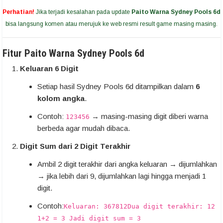
Perhatian!
Jika terjadi kesalahan pada update
Paito Warna Sydney Pools 6d
bisa langsung komen atau merujuk ke web resmi result game masing masing.
Fitur Paito Warna Sydney Pools 6d
Keluaran 6 Digit
Setiap hasil Sydney Pools 6d ditampilkan dalam
6
kolom angka
.
Contoh:
→ masing-masing digit diberi warna
123456
berbeda agar mudah dibaca.
Digit Sum dari 2 Digit Terakhir
Ambil 2 digit terakhir dari angka keluaran → dijumlahkan
→ jika lebih dari 9, dijumlahkan lagi hingga menjadi 1
digit.
Contoh:
Keluaran:
367812
Dua digit terakhir:
12
1
+2
=
3
Jadi
digit
sum
=
3