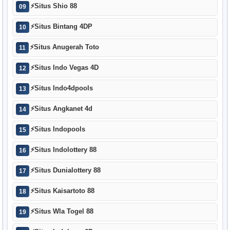
⚡
Situs Shio 88
09
⚡
Situs Bintang 4DP
10
⚡
Situs Anugerah Toto
11
⚡
Situs Indo Vegas 4D
12
⚡
Situs Indo4dpools
13
⚡
Situs Angkanet 4d
14
⚡
Situs Indopools
15
⚡
Situs Indolottery 88
16
⚡
Situs Dunialottery 88
17
⚡
Situs Kaisartoto 88
18
⚡
Situs Wla Togel 88
19