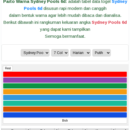
Paito Warna Sydney Pools 6d:
adalah tabel data togel
Sydney
Pools 6d
disusun rapi modern dan canggih
dalam bentuk warna agar lebih mudah dibaca dan dianalisa.
Berikut dibawah ini rangkuman keluaran angka
Sydney Pools 6d
yang dapat kami tampilkan
Semoga bermanfaat.
Rest
Brsh