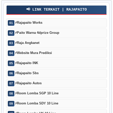
📢 LINK TERKAIT | RAJAPAITO
⚡
Rajapaito Works
01
⚡
Paito Warna 4dprize Group
02
⚡
Raja Angkanet
03
⚡
Website Mura Prediksi
04
⚡
Rajapaito INK
05
⚡
Rajapaito Sbs
06
⚡
Rajapaito Autos
07
⚡
Room Lomba SGP 10 Line
08
⚡
Room Lomba SDY 10 Line
09