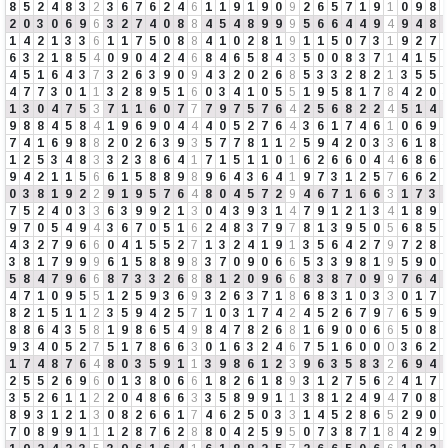
8
5
2
4
8
3
2
3
6
7
6
2
4
6
1
1
9
1
9
0
9
2
6
5
7
1
9
1
0
9
8
2
0
3
0
6
9
6
3
2
7
4
0
8
8
4
5
4
8
9
9
9
5
6
6
4
4
9
4
9
4
8
1
4
2
1
3
3
6
1
1
7
5
0
8
8
4
1
0
2
8
1
9
1
1
5
0
7
3
1
9
2
7
6
3
2
1
8
5
4
0
9
0
4
2
4
6
8
4
6
5
8
4
3
5
0
0
8
3
7
1
4
1
5
4
5
1
6
4
3
7
3
2
6
3
9
0
9
4
3
2
0
2
6
8
5
3
3
2
8
2
1
3
5
5
4
7
7
3
0
1
1
3
2
8
9
5
1
6
0
3
4
1
0
5
5
1
9
5
8
1
7
8
4
2
0
1
3
0
4
7
5
3
7
1
1
6
0
7
7
7
9
7
5
7
6
4
2
5
6
8
2
2
4
5
1
4
9
8
8
4
5
8
4
1
9
6
9
0
4
4
4
0
5
2
7
6
4
3
6
1
7
4
6
1
0
6
9
7
4
1
6
9
8
8
2
0
2
6
3
9
3
5
7
7
8
1
1
2
5
9
4
2
0
3
3
6
1
8
1
2
5
3
4
8
3
3
2
3
8
6
4
1
7
1
5
1
1
0
1
6
2
6
6
0
4
4
6
8
6
9
4
2
1
1
5
6
6
1
5
8
8
9
8
9
6
4
3
6
4
1
9
7
3
1
2
5
7
6
6
2
0
3
8
1
9
2
2
9
1
9
5
7
6
4
8
0
4
5
7
2
9
4
6
7
1
6
6
3
1
7
3
7
5
2
4
0
3
3
6
3
9
9
2
1
3
0
4
3
9
3
1
4
7
9
1
2
1
3
4
1
8
9
9
7
0
5
4
9
4
3
6
7
0
5
1
6
2
4
8
3
7
9
7
8
1
3
9
5
0
5
6
8
5
4
3
2
7
9
6
6
0
4
1
5
5
2
7
1
3
2
4
1
9
1
3
5
6
4
2
7
9
7
2
8
3
8
1
7
9
9
9
6
1
5
8
8
9
8
3
7
0
9
0
6
6
5
3
3
9
8
1
9
5
9
0
5
8
4
7
9
6
6
8
7
3
3
2
6
8
8
1
2
0
9
6
6
8
3
8
7
0
9
9
7
6
4
4
7
1
0
9
5
5
1
2
5
9
3
6
9
3
2
6
3
7
1
8
6
8
3
1
0
3
3
0
1
7
8
2
1
5
1
1
2
3
5
9
4
2
5
7
1
0
3
1
7
4
2
4
5
2
6
7
9
7
6
5
9
8
8
6
4
3
5
8
1
9
8
6
5
4
9
8
4
7
8
2
6
8
1
6
9
0
0
6
6
5
0
8
9
3
4
0
5
2
7
5
1
7
8
6
6
3
0
1
6
3
2
4
6
7
5
1
6
0
0
0
3
6
2
1
7
4
8
7
6
4
8
0
3
5
9
1
1
3
9
8
6
1
2
3
9
6
3
5
8
3
2
6
9
4
2
5
5
2
6
9
6
0
1
3
8
0
6
6
1
8
2
6
1
8
9
3
1
2
7
5
6
2
4
1
7
3
5
2
6
1
1
2
2
0
4
8
6
6
3
3
5
8
9
9
1
1
3
8
1
2
4
9
4
7
0
8
8
9
3
1
2
1
3
0
8
2
6
6
1
7
4
6
2
5
0
3
3
1
4
5
2
8
6
5
2
9
0
7
0
8
9
9
1
1
1
2
8
7
6
2
8
8
0
4
2
5
9
5
0
7
3
8
7
1
8
4
2
9