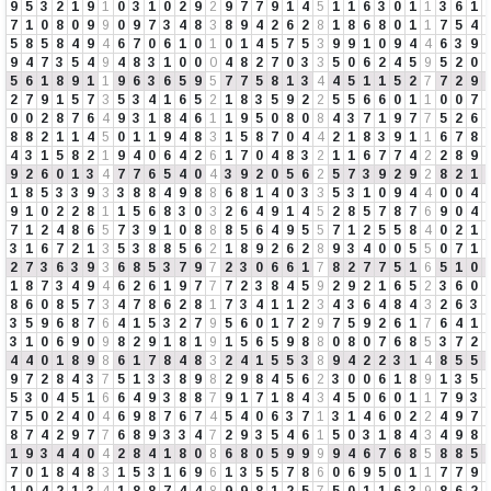
9
5
3
2
1
9
1
0
3
1
0
2
9
2
9
7
7
9
1
4
5
1
1
6
3
0
1
1
3
6
1
7
1
0
8
0
9
9
0
9
7
3
4
8
3
8
9
4
2
6
2
8
1
8
6
8
0
1
1
7
5
4
5
8
5
8
4
9
4
6
7
0
6
1
0
1
0
1
4
5
7
5
3
9
9
1
0
9
4
4
6
3
9
9
4
7
3
5
4
9
4
8
3
1
0
0
0
4
8
2
7
0
3
3
5
0
6
2
4
5
9
5
2
0
5
6
1
8
9
1
1
9
6
3
6
5
9
5
7
7
5
8
1
3
4
4
5
1
1
5
2
7
7
2
9
2
7
9
1
5
7
3
5
3
4
1
6
5
2
1
8
3
5
9
2
2
5
5
6
6
0
1
1
0
0
7
0
0
2
8
7
6
4
9
3
1
8
4
6
1
1
9
5
0
8
0
8
4
3
7
1
9
7
7
5
2
6
8
8
2
1
1
4
5
0
1
1
9
4
8
3
1
5
8
7
0
4
4
2
1
8
3
9
1
1
6
7
8
4
3
1
5
8
2
1
9
4
0
6
4
2
6
1
7
0
4
8
3
2
1
1
6
7
7
4
2
2
8
9
9
2
6
0
1
3
4
7
7
6
5
4
0
4
3
9
2
0
5
6
2
5
7
3
9
2
9
2
8
2
1
1
8
5
3
3
9
3
3
8
8
4
9
8
8
6
8
1
4
0
3
3
5
3
1
0
9
4
4
0
0
4
9
1
0
2
2
8
1
1
5
6
8
3
0
3
2
6
4
9
1
4
5
2
8
5
7
8
7
6
9
0
4
7
1
2
4
8
6
5
7
3
9
1
0
8
8
8
5
6
4
9
5
5
7
1
2
5
5
8
4
0
2
1
3
1
6
7
2
1
3
5
3
8
8
5
6
2
1
8
9
2
6
2
8
9
3
4
0
0
5
5
0
7
1
2
7
3
6
3
9
3
6
8
5
3
7
9
7
2
3
0
6
6
1
7
8
2
7
7
5
1
6
5
1
0
1
8
7
3
4
9
4
6
2
6
1
9
7
7
7
2
3
8
4
5
9
2
9
2
1
6
5
2
3
6
0
8
6
0
8
5
7
3
4
7
8
6
2
8
1
7
3
4
1
1
2
3
4
3
6
4
8
4
3
2
6
3
3
5
9
6
8
7
6
4
1
5
3
2
7
9
5
6
0
1
7
2
9
7
5
9
2
6
1
7
6
4
1
3
1
0
6
9
0
9
8
2
9
1
8
1
9
1
5
6
5
9
8
8
0
8
0
7
6
8
5
3
7
2
4
4
0
1
8
9
8
6
1
7
8
4
8
3
2
4
1
5
5
3
8
9
4
2
2
3
1
4
8
5
5
9
7
2
8
4
3
7
5
1
3
3
8
9
8
2
9
8
4
5
6
2
3
0
0
6
1
8
9
1
3
5
5
3
0
4
5
1
6
6
4
9
3
8
8
7
9
1
7
1
8
4
3
4
5
0
6
0
1
1
7
9
3
7
5
0
2
4
0
4
6
9
8
7
6
7
4
5
4
0
6
3
7
1
3
1
4
6
0
2
2
4
9
7
8
7
4
2
9
7
7
6
8
9
3
3
4
7
2
9
3
5
4
6
1
5
0
3
1
8
4
3
4
9
8
1
9
3
4
4
0
4
2
8
4
1
8
0
8
6
8
0
5
9
9
9
9
4
6
7
6
8
5
8
8
5
7
0
1
8
4
8
3
1
5
3
1
6
9
6
1
3
5
5
7
8
6
0
6
9
5
0
1
1
7
7
9