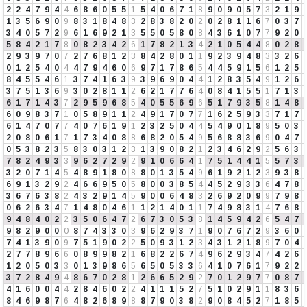
2
2
4
7
9
4
4
6
8
6
0
5
5
1
5
4
0
6
7
1
8
9
0
9
0
5
7
3
2
1
9
1
3
5
6
9
0
9
8
3
1
8
4
8
3
2
8
3
8
2
0
2
0
2
8
1
1
6
7
0
3
7
3
4
0
5
7
2
9
6
1
6
9
2
1
3
5
5
0
5
8
0
8
4
3
6
1
0
7
7
9
2
0
5
8
4
2
1
7
8
0
8
2
3
4
2
6
1
7
8
2
1
3
4
2
1
0
5
4
4
8
0
2
8
2
9
3
9
7
0
7
2
7
6
8
1
2
3
8
4
2
8
0
1
1
9
2
3
9
4
8
3
3
2
6
0
1
2
5
4
0
4
4
7
9
4
6
0
6
9
7
1
7
8
6
5
4
4
5
9
1
5
6
1
2
5
8
4
5
5
4
6
1
3
7
4
1
6
3
9
3
9
6
9
0
4
4
1
2
8
3
5
4
9
1
2
6
3
7
5
1
3
6
9
3
0
2
8
1
1
2
6
2
1
7
7
6
4
0
8
4
1
5
5
1
7
1
3
6
1
7
1
4
3
7
2
9
5
9
6
8
5
4
0
5
5
6
9
6
5
1
7
9
3
5
8
1
4
8
6
0
9
8
3
7
1
0
5
8
9
1
1
2
4
9
1
7
0
7
7
1
6
2
5
9
3
3
7
1
7
6
1
4
7
0
7
7
4
0
7
6
1
9
1
2
3
2
5
0
4
4
5
4
9
0
1
8
9
5
0
3
2
0
8
0
6
1
7
1
7
3
4
0
8
8
6
8
2
0
5
4
9
5
6
8
8
3
6
9
0
4
7
0
5
3
8
2
3
5
8
3
0
3
1
2
3
1
3
9
0
8
2
1
2
3
4
6
2
9
2
5
6
3
7
8
2
4
9
3
3
9
6
2
7
2
9
2
9
1
0
6
6
4
1
7
5
1
4
4
1
5
5
7
3
3
2
0
7
1
4
5
4
8
9
1
8
0
8
8
0
1
3
5
4
9
6
1
9
2
1
2
3
9
3
8
6
9
1
3
2
9
2
4
6
6
9
5
0
5
8
0
0
3
8
5
4
4
5
2
9
3
3
6
4
7
8
3
6
7
6
3
8
2
4
3
2
9
1
4
5
9
0
0
6
4
8
3
2
6
9
2
0
9
9
7
9
8
0
6
2
6
3
4
7
1
4
8
0
4
6
1
1
2
1
4
0
1
1
7
4
9
8
3
1
4
7
6
8
9
4
8
4
0
2
2
3
5
0
6
4
7
2
6
7
3
0
5
3
8
1
4
5
9
4
2
6
5
4
7
9
8
2
9
0
0
0
8
7
4
3
3
0
3
9
6
2
9
3
7
1
9
0
7
6
7
2
9
3
6
0
7
4
1
3
9
0
9
7
5
1
9
0
2
2
5
0
9
3
1
2
3
4
3
1
2
1
8
9
7
0
4
2
7
7
8
9
6
6
0
8
9
9
8
2
1
6
8
2
2
6
7
4
9
6
2
9
3
4
7
4
2
6
1
2
0
5
0
3
3
0
1
3
9
8
6
5
6
5
0
5
3
3
6
4
1
0
7
6
1
7
9
2
2
3
7
2
8
4
9
4
8
6
7
0
2
8
1
2
6
6
5
2
9
2
7
0
1
2
9
7
7
0
8
7
4
1
6
0
0
4
4
2
8
4
6
0
2
2
4
1
1
1
5
2
7
5
1
0
2
9
1
1
8
3
6
8
4
6
9
8
7
6
4
8
2
6
8
9
8
8
7
9
0
3
8
2
9
0
8
4
5
2
7
1
8
5