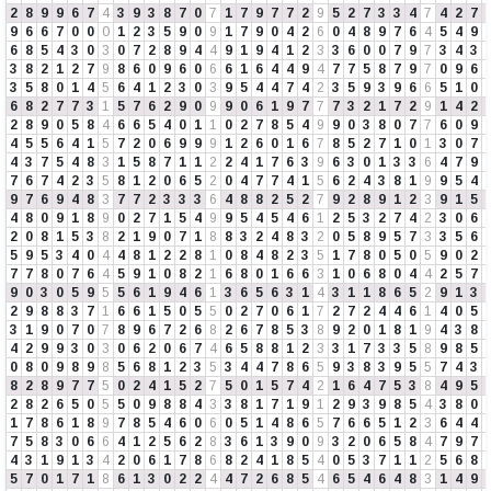
2
8
9
9
6
7
4
3
9
3
8
7
0
7
1
7
9
7
7
2
9
5
2
7
3
3
4
7
4
2
7
9
6
6
7
0
0
0
1
2
3
5
9
0
9
1
7
9
0
4
2
6
0
4
8
9
7
6
4
5
4
9
6
8
5
4
3
0
3
0
7
2
8
9
4
4
9
1
9
4
1
2
3
3
6
0
0
7
9
7
3
4
3
3
8
2
1
2
7
9
8
6
0
9
6
0
6
6
1
6
4
4
9
4
7
7
5
8
7
9
7
0
9
6
3
5
8
0
1
4
5
6
4
1
2
3
0
3
9
5
4
4
7
4
2
3
5
9
3
9
6
6
5
1
0
6
8
2
7
7
3
1
5
7
6
2
9
0
9
9
0
6
1
9
7
7
7
3
2
1
7
2
9
1
4
2
2
8
9
0
5
8
4
6
6
5
4
0
1
1
0
2
7
8
5
4
9
9
0
3
8
0
7
7
6
0
9
4
5
5
6
4
1
5
7
2
0
6
9
9
9
1
2
6
0
1
6
7
8
5
2
7
1
0
1
3
0
7
4
3
7
5
4
8
3
1
5
8
7
1
1
2
2
4
1
7
6
3
9
6
3
0
1
3
3
6
4
7
9
7
6
7
4
2
3
5
8
1
2
0
6
5
2
0
4
7
7
4
1
5
6
2
4
3
8
1
9
9
5
4
9
7
6
9
4
8
3
7
7
2
3
3
3
6
4
8
8
2
5
2
7
9
2
8
9
1
2
3
9
1
5
4
8
0
9
1
8
9
0
2
7
1
5
4
9
9
5
4
5
4
6
1
2
5
3
2
7
4
2
3
0
6
2
0
8
1
5
3
8
2
1
9
0
7
1
8
8
3
2
4
8
3
2
0
5
8
9
5
7
3
3
5
6
5
9
5
3
4
0
4
4
8
1
2
2
8
1
0
8
4
8
2
3
5
1
7
8
0
5
0
5
9
0
2
7
7
8
0
7
6
4
5
9
1
0
8
2
1
6
8
0
1
6
6
3
1
0
6
8
0
4
4
2
5
7
9
0
3
0
5
9
5
5
6
1
9
4
6
1
3
6
5
6
3
1
4
3
1
1
8
6
5
2
9
1
3
2
9
8
8
3
7
1
6
6
1
5
0
5
5
0
2
7
0
6
1
7
2
7
2
4
4
6
1
4
0
5
3
1
9
0
7
0
7
8
9
6
7
2
6
8
2
6
7
8
5
3
8
9
2
0
1
8
1
9
4
3
8
4
2
9
9
3
0
3
0
6
2
0
6
7
4
6
5
8
8
1
2
3
3
1
7
3
3
5
8
9
8
5
0
8
0
9
8
9
8
5
6
8
1
2
3
5
3
4
4
7
8
6
5
9
3
8
3
9
5
5
7
4
3
8
2
8
9
7
7
5
0
2
4
1
5
2
7
5
0
1
5
7
4
2
1
6
4
7
5
3
8
4
9
5
2
8
2
6
5
0
5
5
0
9
8
8
4
3
3
8
1
7
1
9
1
2
9
3
9
8
5
4
3
8
0
1
7
8
6
1
8
9
7
8
5
4
6
0
6
0
5
1
4
8
6
5
7
6
6
5
1
2
3
6
4
4
7
5
8
3
0
6
6
4
1
2
5
6
2
8
3
6
1
3
9
0
9
3
2
0
6
5
8
4
7
9
7
4
3
1
9
1
3
4
2
0
6
1
7
8
6
8
2
4
1
8
5
4
0
5
3
7
1
1
2
5
6
8
5
7
0
1
7
1
8
6
1
3
0
2
2
4
4
7
2
6
8
5
4
6
5
4
6
4
8
3
1
4
9