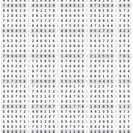
4
4
2
6
5
4
9
4
1
0
4
8
5
4
6
7
5
8
8
4
3
0
6
8
2
9
1
1
3
9
6
7
4
8
6
5
5
1
4
0
6
4
2
9
2
8
4
9
0
1
2
3
9
7
3
9
0
4
4
9
0
9
8
6
9
6
2
0
2
7
6
2
2
7
9
7
8
9
3
4
0
7
7
6
3
9
3
8
2
1
5
7
3
1
2
8
4
1
9
1
0
8
1
6
9
5
5
6
0
8
9
5
9
5
2
5
1
2
8
1
9
7
6
9
7
0
7
4
3
3
6
6
7
2
7
2
7
9
8
4
3
2
2
4
6
3
5
8
9
1
9
1
7
8
3
8
7
2
9
0
5
5
9
4
0
9
9
6
6
2
7
5
8
3
6
9
4
7
1
6
4
6
1
3
2
5
6
9
5
4
3
0
3
3
5
8
1
4
3
7
8
8
5
6
4
9
4
9
5
2
7
2
9
2
4
2
1
3
0
0
4
4
1
5
9
1
6
0
6
4
1
9
2
9
0
9
5
5
0
2
3
4
9
3
3
4
9
2
9
5
3
9
2
0
2
2
4
6
4
1
6
7
0
1
6
6
1
2
3
5
6
9
7
2
2
4
6
8
1
2
4
6
5
4
5
9
4
2
4
5
0
9
9
2
3
8
8
9
3
3
5
6
2
5
1
1
2
3
7
9
0
0
1
6
6
8
5
9
2
2
6
6
3
9
9
0
8
4
2
5
7
1
7
3
0
7
6
4
2
8
8
7
9
9
6
0
0
0
0
2
8
9
8
6
5
1
4
8
1
6
7
4
2
1
0
5
5
0
5
7
6
1
7
4
7
5
6
7
4
7
3
5
8
5
6
2
6
7
9
0
2
0
2
2
4
0
0
4
2
6
9
5
8
8
5
0
2
8
7
6
1
4
0
4
5
2
7
1
0
6
8
8
6
5
3
8
7
3
2
0
2
5
8
2
6
7
0
6
6
5
2
9
7
8
5
7
3
1
4
5
3
8
2
7
9
8
9
2
0
5
2
7
4
8
4
4
8
5
6
2
3
5
6
7
7
9
5
7
3
4
5
5
4
0
9
9
8
8
6
1
0
2
2
9
9
1
7
3
7
2
5
6
2
3
9
5
9
3
9
3
3
5
3
4
5
3
8
5
3
4
4
4
1
5
1
5
5
0
6
5
2
7
1
8
7
2
8
8
5
6
2
6
4
0
1
7
9
7
0
1
3
3
7
2
9
5
3
5
4
0
0
4
8
8
7
7
4
9
3
3
2
5
6
2
4
2
4
1
5
2
8
4
0
7
8
6
5
3
0
8
3
0
7
0
6
6
9
3
3
1
6
2
8
7
6
6
7
6
3
9
2
4
5
5
0
5
5
8
8
9
2
4
2
0
6
7
4
8
8
9
2
7
7
5
0
4
1
5
0
9
9
5
9
1
8
3
8
2
4
0
0
3
6
8
1
8
2
1
1
7
0
7
9
7
7
1
8
1
7
7
6
4
1
0
3
8
5
8
4
1
2
2
5
4
0
3
7
2
9
4
8
9
3
1
9
1
5
7
6
6
9
8
8
4
4
1
0
5
1
6
9
7
3
3
9
3
9
9
1
1
2
2
4
2
4
7
2
0
8
4
5
7
2
9
2
2
5
1
5
5
1
2
1
7
1
9
0
5
7
1
8
4
9
1
2
9
3
3
5
5
4
2
5
1
6
1
3
4
9
8
2
1
0
9
7
8
8
0
3
6
2
8
7
5
7
7
6
9
6
0
9
7
5
7
6
4
9
4
3
9
6
1
7
6
3
0
8
9
4
8
2
3
5
3
4
6
8
1
8
9
6
1
1
3
8
4
3
4
2
5
4
8
9
8
6
1
9