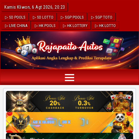
Kamis Kliwon, 6 Agt 2026, 20:23
▷ SD POOLS
▷ SD LOTTO
▷ SGP POOLS
▷ SGP TOTO
▷ LIVE CHINA
▷ HK POOLS
▷ HK LOTTERY
▷ HK LOTTO