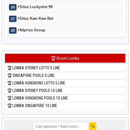
⚡
Situs Luckyslot 99
26
⚡
Situs Kaw Kaw Bet
27
⚡
4dprize Group
28
🏆 Room Lomba
🏆 LOMBA SYDNEY LOTTO 5 LINE
🏆 SINGAPORE POOLS 5 LINE
🏆 LOMBA HONGKONG LOTTO 5 LINE
🏆 LOMBA SYDNEY POOLS 10 LINE
🏆 LOMBA HONGKONG POOLS 10 LINE
🏆 LOMBA SINGAPORE 10 LINE
🔍