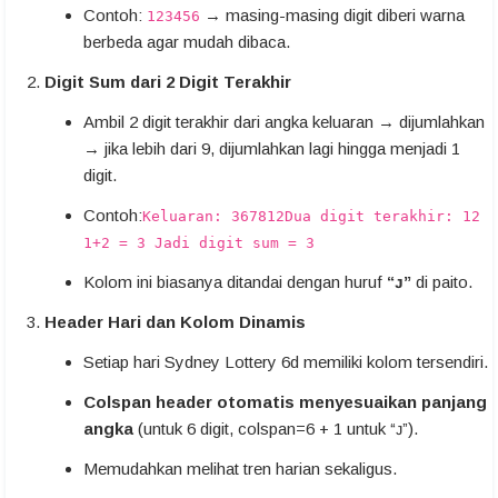
Contoh:
→ masing-masing digit diberi warna
123456
berbeda agar mudah dibaca.
Digit Sum dari 2 Digit Terakhir
Ambil 2 digit terakhir dari angka keluaran → dijumlahkan
→ jika lebih dari 9, dijumlahkan lagi hingga menjadi 1
digit.
Contoh:
Keluaran:
367812
Dua digit terakhir:
12
1
+2
=
3
Jadi
digit
sum
=
3
Kolom ini biasanya ditandai dengan huruf
“ᴊ”
di paito.
Header Hari dan Kolom Dinamis
Setiap hari Sydney Lottery 6d memiliki kolom tersendiri.
Colspan header otomatis menyesuaikan panjang
angka
(untuk 6 digit, colspan=6 + 1 untuk “ᴊ”).
Memudahkan melihat tren harian sekaligus.