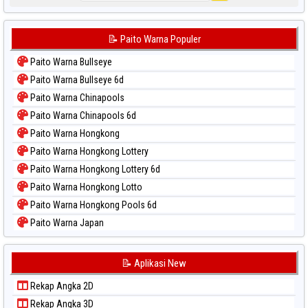
📝 Paito Warna Populer
Paito Warna Bullseye
Paito Warna Bullseye 6d
Paito Warna Chinapools
Paito Warna Chinapools 6d
Paito Warna Hongkong
Paito Warna Hongkong Lottery
Paito Warna Hongkong Lottery 6d
Paito Warna Hongkong Lotto
Paito Warna Hongkong Pools 6d
Paito Warna Japan
Paito Warna Japan 6d
Paito Warna Korea
📝 Aplikasi New
Paito Warna Kuda Lari
Rekap Angka 2D
Paito Warna Magnum Cambodia
Rekap Angka 3D