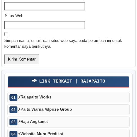
Situs Web
Simpan nama, email, dan situs web saya pada peramban ini untuk
komentar saya berikutnya.
📢 LINK TERKAIT | RAJAPAITO
⚡
Rajapaito Works
01
⚡
Paito Warna 4dprize Group
02
⚡
Raja Angkanet
03
⚡
Website Mura Prediksi
04