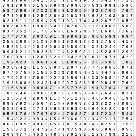
4
3
2
7
9
6
6
0
4
1
5
5
2
7
1
3
2
4
1
9
1
3
5
6
4
2
7
9
7
2
8
3
8
1
7
9
9
9
6
1
5
8
8
9
8
3
7
0
9
0
6
6
5
3
3
9
8
1
9
5
9
0
5
8
4
7
9
6
6
8
7
3
3
2
6
8
8
1
2
0
9
6
6
8
3
8
7
0
9
9
7
6
4
4
7
1
0
9
5
5
1
2
5
9
3
6
9
3
2
6
3
7
1
8
6
8
3
1
0
3
3
0
1
7
8
2
1
5
1
1
2
3
5
9
4
2
5
7
1
0
3
1
7
4
2
4
5
2
6
7
9
7
6
5
9
8
8
6
4
3
5
8
1
9
8
6
5
4
9
8
4
7
8
2
6
8
1
6
9
0
0
6
6
5
0
8
9
3
4
0
5
2
7
5
1
7
8
6
6
3
0
1
6
3
2
4
6
7
5
1
6
0
0
0
3
6
2
1
7
4
8
7
6
4
8
0
3
5
9
1
1
3
9
8
6
1
2
3
9
6
3
5
8
3
2
6
9
4
2
5
5
2
6
9
6
0
1
3
8
0
6
6
1
8
2
6
1
8
9
3
1
2
7
5
6
2
4
1
7
3
5
2
6
1
1
2
2
0
4
8
6
6
3
3
5
8
9
9
1
1
3
8
1
2
4
9
4
7
0
8
8
9
3
1
2
1
3
0
8
2
6
6
1
7
4
6
2
5
0
3
3
1
4
5
2
8
6
5
2
9
0
7
0
8
9
9
1
1
1
2
8
7
6
2
8
8
0
4
2
5
9
5
0
7
3
8
7
1
8
4
2
9
1
9
2
4
2
3
5
3
9
6
1
6
4
1
6
1
8
8
2
5
7
2
6
6
5
0
6
6
1
8
2
0
3
6
3
4
2
6
1
1
5
6
3
0
3
5
2
0
7
7
8
6
7
4
6
9
6
0
6
9
7
1
6
7
4
6
7
5
3
6
1
5
9
0
2
2
3
7
8
9
9
4
4
1
5
4
4
7
2
9
0
6
9
1
7
0
2
2
4
6
7
0
9
4
0
2
2
3
6
5
0
7
1
8
3
3
9
0
8
4
3
7
9
2
3
9
2
6
6
8
5
6
2
4
8
1
4
5
9
0
7
3
8
6
5
5
9
0
8
4
5
9
7
6
9
1
1
5
6
9
8
8
0
8
6
3
7
1
8
6
5
7
7
6
2
8
9
3
6
7
6
4
1
1
8
2
1
8
6
7
4
6
1
0
9
6
0
8
8
7
6
5
3
0
9
0
9
6
8
7
6
4
2
6
8
2
1
1
2
5
5
3
4
7
2
8
0
3
1
1
2
4
5
1
1
7
3
1
4
6
5
0
4
0
4
1
9
3
8
9
8
7
6
3
9
5
5
0
4
8
1
9
7
9
0
6
9
8
8
2
3
8
2
3
7
1
8
9
5
8
3
8
2
4
3
7
2
7
4
1
5
9
5
1
6
9
8
0
8
8
6
6
9
3
2
0
2
0
4
7
0
5
6
1
7
8
6
9
7
9
7
4
2
6
4
7
0
8
8
7
6
8
1
7
2
3
2
5
5
4
3
1
5
4
3
2
2
4
9
9
3
4
1
5
6
5
0
6
0
2
0
2
3
4
3
3
1
7
8
7
5
4
8
6
2
1
9
5
5
9
9
6
5
1
5
6
7
4
1
5
4
4
8
4
2
4
7
5
7
3
3
5
5
1
5
6
5
3
2
5
7
4
7
2
6
7
4
1
4
7
5
3
0
3
0
6
5
8
8
7
6
0
5
6
2
0
8
4
3
7
1
4
5
3
9
4
8
3
6
7
0
1
8
2
1
1
2
3
7
9
3
3
2
1
6