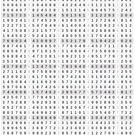
1
0
4
2
1
3
4
1
8
8
7
4
4
8
9
9
8
1
2
5
7
5
0
1
1
6
3
9
8
6
2
5
0
9
6
3
6
9
3
9
4
0
8
8
7
4
3
2
6
4
9
4
3
1
2
1
9
1
1
2
1
3
9
0
6
4
0
7
7
8
2
4
3
3
8
2
1
5
1
3
1
4
5
9
0
4
5
7
5
3
2
4
2
7
1
5
7
3
3
6
1
4
5
4
8
4
3
5
0
1
3
6
1
7
3
1
2
2
9
3
3
3
0
4
1
9
5
2
4
1
5
2
7
4
5
2
9
2
6
3
8
5
0
7
7
1
2
7
2
6
4
1
8
1
4
3
2
2
7
3
1
4
5
4
7
8
4
9
4
6
1
4
0
0
4
4
8
5
3
9
2
2
4
5
1
2
4
1
7
5
0
8
8
2
3
1
5
7
7
5
3
5
9
8
8
4
3
4
2
6
8
6
9
6
9
3
1
1
9
4
5
0
2
2
5
2
4
1
8
3
2
4
8
0
0
5
0
5
3
7
5
4
4
6
1
6
9
0
7
6
9
0
3
4
7
4
3
0
9
9
7
7
3
5
2
1
7
9
7
5
1
9
4
2
2
4
0
2
6
9
8
7
4
6
1
7
3
9
6
6
5
0
5
7
7
6
0
4
9
4
4
5
3
7
1
1
2
6
5
2
0
8
5
6
7
2
9
9
7
1
0
1
5
6
3
1
4
9
0
4
4
7
3
5
8
0
6
6
2
0
6
5
6
8
8
4
1
5
4
7
3
3
8
1
9
0
9
2
3
1
3
4
9
5
1
7
7
9
7
3
0
5
3
5
3
9
1
2
3
5
4
8
3
3
5
8
1
8
2
0
7
5
3
6
2
5
0
9
3
3
2
5
9
4
3
7
8
8
7
6
1
3
4
7
5
4
9
7
8
3
9
4
0
4
6
3
4
0
8
3
2
5
2
0
2
7
1
1
6
2
8
9
7
5
8
9
9
9
6
9
2
7
6
5
2
1
9
8
0
7
2
9
2
5
5
6
3
0
9
2
1
3
6
1
7
5
9
8
8
8
7
4
2
6
6
3
5
1
9
0
3
0
3
0
4
6
1
4
5
0
8
4
3
8
1
6
9
2
9
2
5
7
3
4
8
5
4
3
2
7
0
4
8
3
9
5
0
5
9
7
0
6
6
3
1
8
7
4
2
6
8
6
9
0
3
3
1
4
3
3
6
0
4
0
4
2
1
7
7
4
4
8
0
6
6
1
5
7
4
6
2
8
2
9
5
6
7
7
5
5
7
3
4
6
3
9
8
1
7
4
3
5
0
7
1
8
7
7
9
4
9
1
1
9
3
8
8
0
8
8
2
5
7
4
4
0
4
4
2
5
3
7
5
2
8
8
7
5
9
2
9
3
8
2
9
1
0
3
1
3
4
9
9
3
8
6
5
2
3
5
9
0
5
2
7
0
3
3
4
8
3
0
9
8
8
9
8
2
0
6
7
4
2
8
9
9
7
5
3
0
5
7
8
0
3
7
6
8
5
6
6
9
6
2
8
1
8
7
1
1
0
1
1
2
0
5
4
0
7
7
7
3
2
7
1
6
5
2
2
4
1
8
9
6
4
9
4
7
9
0
9
4
8
3
3
0
4
4
7
0
7
0
7
8
0
8
2
9
9
6
6
4
4
9
7
7
4
2
3
1
9
8
4
0
4
3
4
4
3
3
5
8
1
2
2
1
9
9
6
5
6
2
3
6
8
7
7
2
9
3
2
3
4
0
3
3
0
3
8
8
0
7
7
6
1
2
7
6
8
7
0
9
9
9
8
0
2
3
9
3
8
5
7
8
8
4
3
1
2
2
7
0
6
6
6
9
0