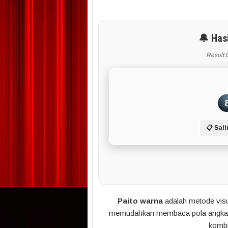
🔔 Has
Result 
📋 Sali
Paito warna
adalah metode visu
memudahkan membaca pola angka. De
kombi