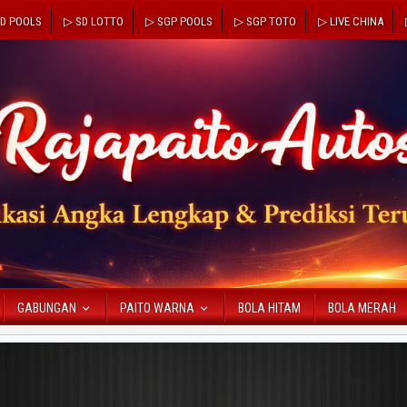
D POOLS
▷ SD LOTTO
▷ SGP POOLS
▷ SGP TOTO
▷ LIVE CHINA
GABUNGAN
PAITO WARNA
BOLA HITAM
BOLA MERAH