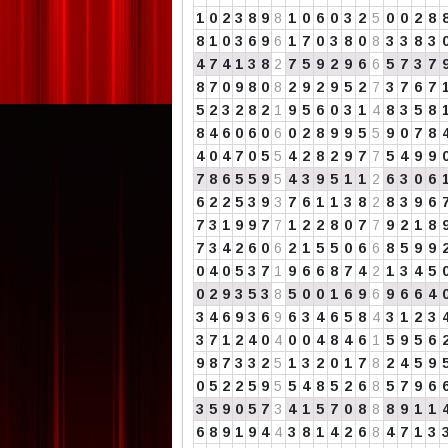
1
0
2
3
8
9
8
1
0
6
0
3
2
5
0
0
2
8
8
1
0
3
6
9
6
1
7
0
3
8
0
8
3
3
8
3
4
7
4
1
3
8
2
7
5
9
2
9
6
6
5
7
3
7
8
7
0
9
8
0
8
2
9
2
9
5
2
7
3
7
6
7
5
2
3
2
8
2
1
9
5
6
0
3
1
4
8
3
5
8
8
4
6
0
6
0
6
0
2
8
9
9
5
5
9
0
7
8
4
0
4
7
0
5
5
4
2
8
2
9
7
7
5
4
9
9
7
8
6
5
5
9
5
4
3
9
5
1
1
2
6
3
0
6
6
2
2
5
3
9
3
7
6
1
1
3
8
2
8
3
9
6
7
3
1
9
9
7
7
1
2
2
8
0
7
7
9
2
1
8
7
3
4
2
6
0
6
2
1
5
5
0
6
6
8
5
9
9
0
4
0
5
3
7
1
9
6
6
8
7
4
2
1
3
4
5
0
2
9
3
5
3
8
5
0
0
1
6
9
6
9
6
6
4
3
4
6
9
3
6
9
6
3
4
6
5
8
4
3
1
2
3
3
7
1
2
4
0
4
0
0
4
8
4
6
1
5
9
5
6
9
8
7
3
3
2
5
1
3
2
0
1
7
8
2
4
5
9
0
5
2
2
5
9
5
5
4
8
5
2
6
8
5
7
9
6
3
5
9
0
5
7
3
4
1
5
7
0
8
8
8
9
1
1
6
8
9
1
9
4
4
3
8
1
4
2
6
8
4
7
1
3