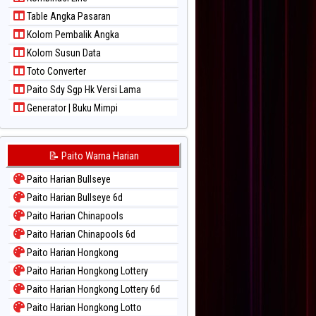
Paito Warna Sydney Lotto
Table Angka Pasaran
Paito Warna Sydney Pools 6d
Kolom Pembalik Angka
Paito Warna Taipei
Kolom Susun Data
Paito Warna Taiwan
Toto Converter
Paito Sdy Sgp Hk Versi Lama
Generator | Buku Mimpi
📝 Paito Warna Harian
Paito Harian Bullseye
Paito Harian Bullseye 6d
Paito Harian Chinapools
Paito Harian Chinapools 6d
Paito Harian Hongkong
Paito Harian Hongkong Lottery
Paito Harian Hongkong Lottery 6d
Paito Harian Hongkong Lotto