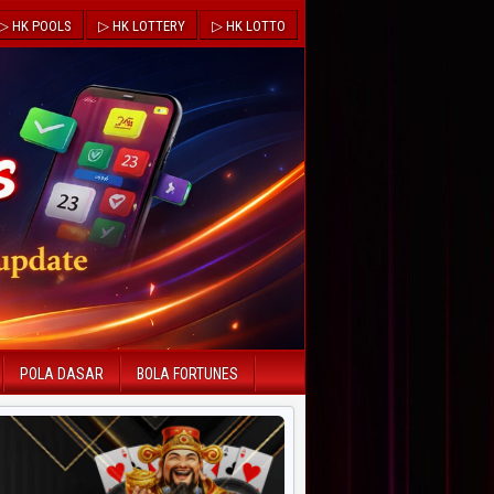
▷ HK POOLS
▷ HK LOTTERY
▷ HK LOTTO
POLA DASAR
BOLA FORTUNES