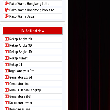
Paito Warna Hongkong Lotto
Paito Warna Hongkong Pools 6d
Paito Warna Japan
Paito Warna Japan 6d
Paito Warna Korea
📝 Aplikasi New
Paito Warna Kuda Lari
Rekap Angka 2D
Paito Warna Magnum Cambodia
Rekap Angka 3D
Paito Warna Nagoya
Rekap Angka 4D
Paito Warna New York Midday
Rekap Kumat
Paito Warna North Carolina Day
Rekap CT
Paito Warna Pcso
Togel Analysis Pro
Paito Warna Pennsylvania Day
Generator 2d/3d
Paito Warna Sao Paulo
Generator Line
Paito Warna Singapore
Rumus Harian Lengkap
Paito Warna Sydney
Generator BBFS
Paito Warna Sydney Lottery
Kalkulator Invest
Paito Warna Sydney Lottery 6d
Kombinasi Line