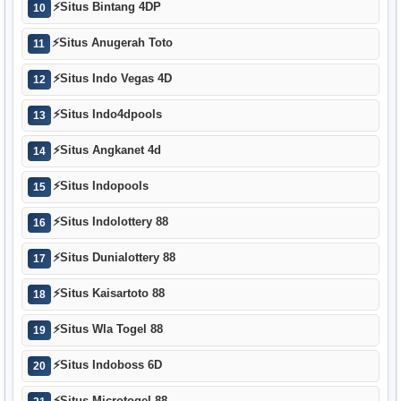
⚡
Situs Bintang 4DP
10
⚡
Situs Anugerah Toto
11
⚡
Situs Indo Vegas 4D
12
⚡
Situs Indo4dpools
13
⚡
Situs Angkanet 4d
14
⚡
Situs Indopools
15
⚡
Situs Indolottery 88
16
⚡
Situs Dunialottery 88
17
⚡
Situs Kaisartoto 88
18
⚡
Situs Wla Togel 88
19
⚡
Situs Indoboss 6D
20
⚡
Situs Microtogel 88