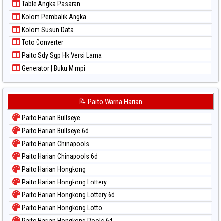
Table Angka Pasaran
Paito Warna Sydney Pools 6d
Kolom Pembalik Angka
Paito Warna Taipei
Kolom Susun Data
Paito Warna Taiwan
Toto Converter
Paito Sdy Sgp Hk Versi Lama
Generator | Buku Mimpi
📝 Paito Warna Harian
Paito Harian Bullseye
Paito Harian Bullseye 6d
Paito Harian Chinapools
Paito Harian Chinapools 6d
Paito Harian Hongkong
Paito Harian Hongkong Lottery
Paito Harian Hongkong Lottery 6d
Paito Harian Hongkong Lotto
Paito Harian Hongkong Pools 6d