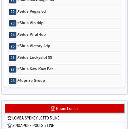
21
⚡
Situs Vegas 6d
22
⚡
Situs Vip 4dp
23
⚡
Situs Viral 4dp
24
⚡
Situs Victory 4dp
25
⚡
Situs Luckyslot 99
26
⚡
Situs Kaw Kaw Bet
27
⚡
4dprize Group
28
🏆 Room Lomba
🏆 LOMBA SYDNEY LOTTO 5 LINE
🏆 SINGAPORE POOLS 5 LINE