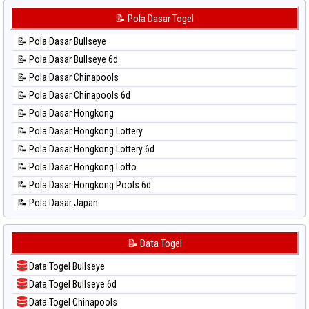
⚽ Bola Hitam Sydney Pools 6d
📊 Statistik Korea
📝 Pola Dasar Togel
⚽ Bola Hitam Taipei
📊 Statistik Kuda Lari
⚽ Bola Hitam Taiwan
📝 Pola Dasar Bullseye
📊 Statistik Magnum Cambodia
📝 Pola Dasar Bullseye 6d
📊 Statistik Nagoya
📝 Pola Dasar Chinapools
📊 Statistik New York Midday
📝 Pola Dasar Chinapools 6d
📊 Statistik North Carolina Day
📝 Pola Dasar Hongkong
📊 Statistik Pcso
📝 Pola Dasar Hongkong Lottery
📊 Statistik Pennsylvania Day
📝 Pola Dasar Hongkong Lottery 6d
📊 Statistik Sao Paulo
📝 Pola Dasar Hongkong Lotto
📊 Statistik Singapore
📝 Pola Dasar Hongkong Pools 6d
📊 Statistik Sydney
📝 Pola Dasar Japan
📊 Statistik Sydney Lottery
📝 Pola Dasar Japan 6d
📊 Statistik Sydney Lottery 6d
📝 Pola Dasar Korea
📝 Data Togel
📊 Statistik Sydney Lotto
📝 Pola Dasar Kuda Lari
📊 Statistik Sydney Pools 6d
Data Togel Bullseye
📝 Pola Dasar Magnum Cambodia
📊 Statistik Taipei
Data Togel Bullseye 6d
📝 Pola Dasar Nagoya
📊 Statistik Taiwan
Data Togel Chinapools