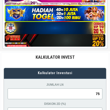
KALKULATOR INVEST
Kalkulator Investasi
JUMLAH LN
DISKON 2D (%)