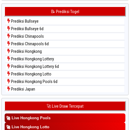
Data Togel Sydney Lottery
Data Togel Sydney Lottery 6d
📝 Prediksi Togel
Data Togel Sydney Lotto
Prediksi Bullseye
Data Togel Sydney Pools 6d
Prediksi Bullseye 6d
Data Togel Taipei
Prediksi Chinapools
Data Togel Taiwan
Prediksi Chinapools 6d
Prediksi Hongkong
Prediksi Hongkong Lottery
Prediksi Hongkong Lottery 6d
Prediksi Hongkong Lotto
Prediksi Hongkong Pools 6d
Prediksi Japan
Prediksi Japan 6d
Prediksi Korea
🚀 Live Draw Tercepat
Prediksi Kuda Lari
🚀
Live Hongkong Pools
Prediksi Magnum Cambodia
Prediksi Nagoya
🚀
Live Hongkong Lotto