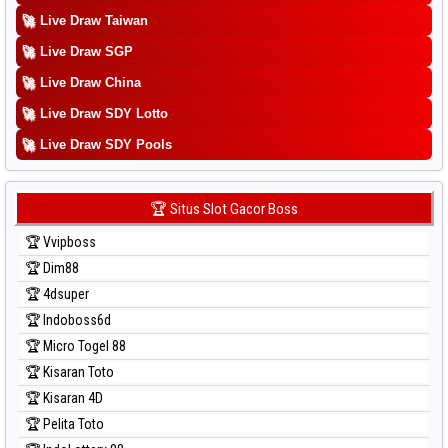
Prediksi North Carolina Day
🚀
Live Draw Taiwan
Prediksi Pcso
🚀
Live Draw SGP
Prediksi Sao Paulo
🚀
Live Draw China
Prediksi Singapore
🚀
Live Draw SDY Lotto
Prediksi Sydney
🚀
Prediksi Sydney Lottery
Live Draw SDY Pools
Prediksi Sydney Lottery 6d
Prediksi Sydney Lotto
🏆 Situs Slot Gacor Boss
Prediksi Sydney Pools 6d
🏆 Vvipboss
Prediksi Taipei
🏆 Dim88
Prediksi Taiwan
🏆 4dsuper
🏆 Indoboss6d
🏆 Micro Togel 88
🏆 Kisaran Toto
🏆 Kisaran 4D
🏆 Pelita Toto