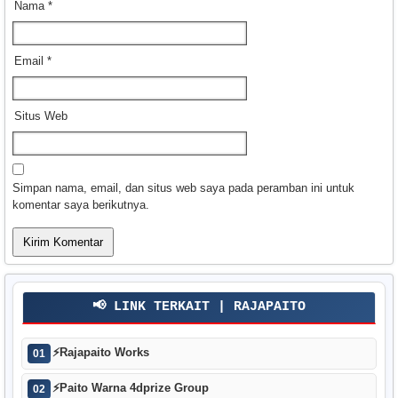
Nama
*
Email
*
Situs Web
Simpan nama, email, dan situs web saya pada peramban ini untuk
komentar saya berikutnya.
📢 LINK TERKAIT | RAJAPAITO
⚡
Rajapaito Works
01
⚡
Paito Warna 4dprize Group
02