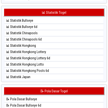
⚽ Bola Merah Sydney Lotto
⚽ Bola Hitam Japan 6d
⚽ Bola Merah Sydney Pools 6d
⚽ Bola Hitam Korea
📊 Statistik Togel
⚽ Bola Merah Taipei
⚽ Bola Hitam Kuda Lari
⚽ Bola Merah Taiwan
📊 Statistik Bullseye
⚽ Bola Hitam Magnum Cambodia
📊 Statistik Bullseye 6d
⚽ Bola Hitam Nagoya
📊 Statistik Chinapools
⚽ Bola Hitam North Carolina Day
📊 Statistik Chinapools 6d
⚽ Bola Hitam Pcso
📊 Statistik Hongkong
⚽ Bola Hitam Sao Paulo
📊 Statistik Hongkong Lottery
⚽ Bola Hitam Singapore
📊 Statistik Hongkong Lottery 6d
⚽ Bola Hitam Sydney
📊 Statistik Hongkong Lotto
⚽ Bola Hitam Sydney Lottery
📊 Statistik Hongkong Pools 6d
⚽ Bola Hitam Sydney Lottery 6d
📊 Statistik Japan
⚽ Bola Hitam Sydney Lotto
📊 Statistik Japan 6d
⚽ Bola Hitam Sydney Pools 6d
📊 Statistik Korea
📝 Pola Dasar Togel
⚽ Bola Hitam Taipei
📊 Statistik Kuda Lari
⚽ Bola Hitam Taiwan
📝 Pola Dasar Bullseye
📊 Statistik Magnum Cambodia
📝 Pola Dasar Bullseye 6d