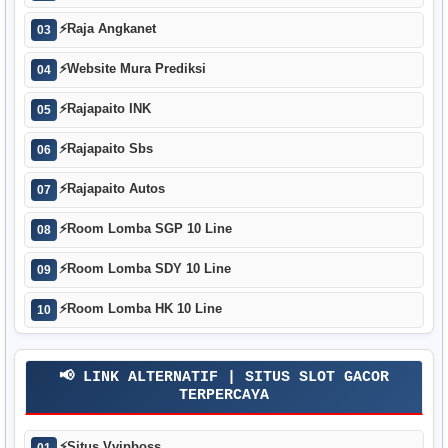
⚡
Raja Angkanet
03
⚡
Website Mura Prediksi
04
⚡
Rajapaito INK
05
⚡
Rajapaito Sbs
06
⚡
Rajapaito Autos
07
⚡
Room Lomba SGP 10 Line
08
⚡
Room Lomba SDY 10 Line
09
⚡
Room Lomba HK 10 Line
10
📢 LINK ALTERNATIF | SITUS SLOT GACOR
TERPERCAYA
⚡
Situs Vvipboss