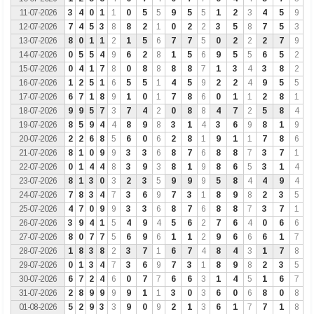
11-07-2026
3
4
0
1
1
0
5
5
9
5
5
1
2
3
4
5
9
12-07-2026
7
4
5
3
8
8
2
1
0
2
2
3
5
8
7
5
3
13-07-2026
8
0
1
1
2
1
5
6
7
7
5
0
2
2
2
7
9
14-07-2026
0
5
5
4
9
6
2
8
1
5
6
9
5
5
6
5
2
15-07-2026
0
4
1
7
8
0
8
8
8
8
7
1
3
4
3
8
2
16-07-2026
1
2
5
1
6
5
5
1
4
5
9
2
2
4
9
5
5
17-07-2026
6
7
1
8
9
1
0
1
7
8
6
0
1
1
2
8
1
18-07-2026
9
9
5
7
3
7
4
2
0
8
8
4
7
2
5
8
4
19-07-2026
8
5
9
4
4
8
9
8
3
1
4
3
6
9
8
1
9
20-07-2026
2
2
6
8
5
6
0
6
2
8
1
9
1
1
7
8
6
21-07-2026
8
1
0
9
9
3
3
6
8
7
6
8
8
7
3
7
1
22-07-2026
0
1
4
4
8
3
9
3
8
1
9
8
6
5
3
1
4
23-07-2026
8
1
3
0
3
2
3
5
9
9
9
5
8
4
4
9
4
24-07-2026
7
8
3
4
7
3
6
9
7
3
1
8
9
8
2
3
5
25-07-2026
4
7
0
9
9
3
3
6
8
7
6
8
8
7
3
7
1
26-07-2026
3
9
4
1
5
4
9
4
5
6
2
7
6
4
0
6
6
27-07-2026
8
0
7
7
5
6
9
6
1
1
2
9
6
6
6
1
7
28-07-2026
1
8
3
8
2
3
7
1
6
7
4
8
4
3
1
7
8
29-07-2026
0
1
3
4
7
3
6
9
7
3
1
8
9
8
2
3
5
30-07-2026
6
7
2
4
6
0
7
7
6
6
3
1
4
5
1
6
7
31-07-2026
2
8
9
9
9
9
1
1
3
0
3
6
0
6
8
0
8
01-08-2026
5
2
9
3
3
9
0
9
2
1
3
6
1
7
7
1
8