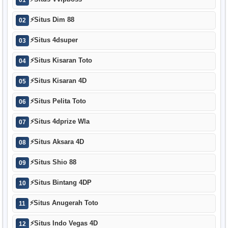
01
⚡
Situs Dim 88
02
⚡
Situs 4dsuper
03
⚡
Situs Kisaran Toto
04
⚡
Situs Kisaran 4D
05
⚡
Situs Pelita Toto
06
⚡
Situs 4dprize Wla
07
⚡
Situs Aksara 4D
08
⚡
Situs Shio 88
09
⚡
Situs Bintang 4DP
10
⚡
Situs Anugerah Toto
11
⚡
Situs Indo Vegas 4D
12