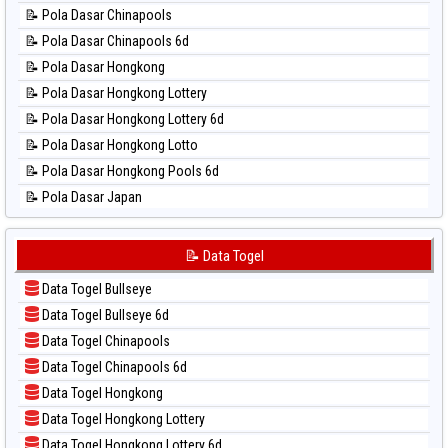
📊 Statistik Nagoya
📝 Pola Dasar Chinapools
📊 Statistik New York Midday
📝 Pola Dasar Chinapools 6d
📊 Statistik North Carolina Day
📝 Pola Dasar Hongkong
📊 Statistik Pcso
📝 Pola Dasar Hongkong Lottery
📊 Statistik Pennsylvania Day
📝 Pola Dasar Hongkong Lottery 6d
📊 Statistik Sao Paulo
📝 Pola Dasar Hongkong Lotto
📊 Statistik Singapore
📝 Pola Dasar Hongkong Pools 6d
📊 Statistik Sydney
📝 Pola Dasar Japan
📊 Statistik Sydney Lottery
📝 Pola Dasar Japan 6d
📊 Statistik Sydney Lottery 6d
📝 Pola Dasar Korea
📝 Data Togel
📊 Statistik Sydney Lotto
📝 Pola Dasar Kuda Lari
📊 Statistik Sydney Pools 6d
Data Togel Bullseye
📝 Pola Dasar Magnum Cambodia
📊 Statistik Taipei
Data Togel Bullseye 6d
📝 Pola Dasar Nagoya
📊 Statistik Taiwan
Data Togel Chinapools
📝 Pola Dasar North Carolina Day
Data Togel Chinapools 6d
📝 Pola Dasar Pcso
Data Togel Hongkong
📝 Pola Dasar Sao Paulo
Data Togel Hongkong Lottery
📝 Pola Dasar Singapore
Data Togel Hongkong Lottery 6d