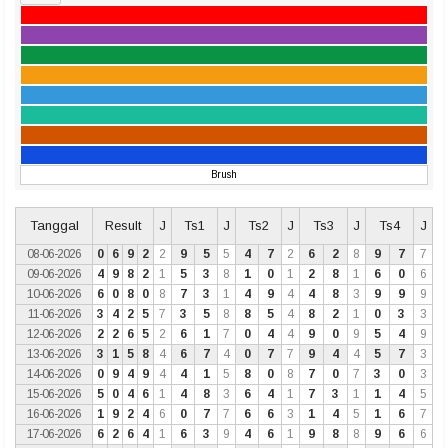
Brush
Tanggal
Result
J
Ts1
J
Ts2
J
Ts3
J
Ts4
J
08-06-2026
0
6
9
2
2
9
5
5
4
7
2
6
2
8
9
7
7
09-06-2026
4
9
8
2
1
5
3
8
1
0
1
2
8
1
6
0
6
10-06-2026
6
0
8
0
8
7
3
1
4
9
4
4
8
3
9
9
9
11-06-2026
3
4
2
5
7
3
5
8
8
5
4
8
2
1
0
3
3
12-06-2026
2
2
6
5
2
6
1
7
0
4
4
9
0
9
5
4
9
13-06-2026
3
1
5
8
4
6
7
4
0
7
7
9
4
4
5
7
3
14-06-2026
0
9
4
9
4
4
1
5
8
0
8
7
0
7
3
0
3
15-06-2026
5
0
4
6
1
4
8
3
6
4
1
7
3
1
1
4
5
16-06-2026
1
9
2
4
6
0
7
7
6
6
3
1
4
5
1
6
7
17-06-2026
6
2
6
4
1
6
3
9
4
6
1
9
8
8
9
6
6