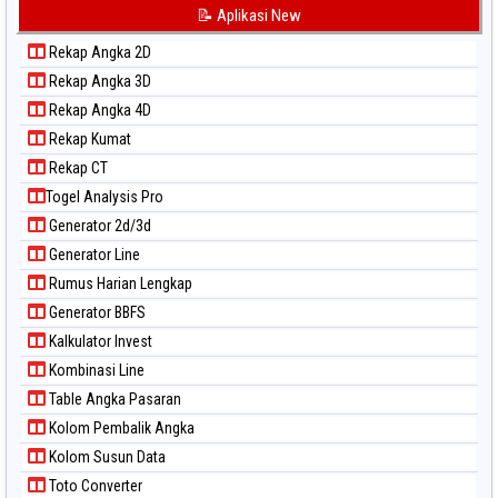
Paito Warna Korea
📝 Aplikasi New
Paito Warna Kuda Lari
Rekap Angka 2D
Paito Warna Magnum Cambodia
Rekap Angka 3D
Paito Warna Nagoya
Rekap Angka 4D
Paito Warna New York Midday
Rekap Kumat
Paito Warna North Carolina Day
Rekap CT
Paito Warna Pcso
Togel Analysis Pro
Paito Warna Pennsylvania Day
Generator 2d/3d
Paito Warna Sao Paulo
Generator Line
Paito Warna Singapore
Rumus Harian Lengkap
Paito Warna Sydney
Generator BBFS
Paito Warna Sydney Lottery
Kalkulator Invest
Paito Warna Sydney Lottery 6d
Kombinasi Line
Paito Warna Sydney Lotto
Table Angka Pasaran
Paito Warna Sydney Pools 6d
Kolom Pembalik Angka
Paito Warna Taipei
Kolom Susun Data
Paito Warna Taiwan
Toto Converter