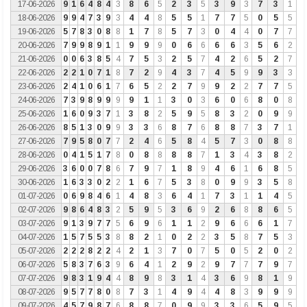
17-06-2026
9
1
6
4
8
4
3
8
6
5
2
3
5
3
9
3
7
3
1
18-06-2026
9
9
4
7
3
9
3
4
4
8
5
5
1
7
7
5
0
5
5
19-06-2026
5
7
8
3
0
8
8
1
7
8
5
7
3
0
4
4
0
7
7
20-06-2026
7
9
9
8
9
1
1
9
9
9
0
6
6
6
6
3
5
6
2
21-06-2026
0
0
6
3
8
5
4
7
5
3
2
5
7
4
2
6
5
2
7
22-06-2026
2
2
1
0
7
1
8
7
2
9
4
3
7
4
5
9
9
3
3
23-06-2026
2
4
1
0
6
1
7
6
5
2
2
7
9
9
2
2
7
7
5
24-06-2026
7
3
9
8
9
9
9
9
1
1
3
0
3
6
0
6
8
0
8
25-06-2026
1
6
0
9
3
7
1
3
8
2
5
9
5
8
3
2
0
9
9
26-06-2026
8
5
1
3
0
9
9
3
3
6
8
7
6
8
8
7
3
7
1
27-06-2026
7
9
5
8
0
7
7
2
4
6
5
8
4
5
7
3
0
8
8
28-06-2026
0
4
1
5
1
7
8
0
8
8
8
8
7
1
3
4
3
8
2
29-06-2026
3
6
0
0
7
8
6
7
9
7
1
8
9
4
6
1
6
8
5
30-06-2026
1
6
3
3
0
2
2
1
6
7
5
3
8
0
9
9
3
5
8
01-07-2026
0
6
9
8
4
6
1
4
8
3
6
4
1
7
3
1
1
4
5
02-07-2026
9
8
6
4
8
3
2
5
9
5
3
6
9
2
6
8
8
6
5
03-07-2026
9
1
3
9
7
7
5
6
9
6
1
1
2
9
6
6
6
1
7
04-07-2026
1
5
7
5
5
3
8
8
2
1
0
2
2
3
5
8
7
5
3
05-07-2026
2
2
2
8
2
2
4
2
1
3
7
0
7
5
0
5
2
0
2
06-07-2026
5
8
3
7
6
3
9
6
4
1
2
9
2
9
7
7
7
9
7
07-07-2026
9
8
3
1
9
4
4
8
9
8
3
1
4
3
6
9
8
1
9
08-07-2026
9
5
7
7
8
0
8
7
3
1
4
9
4
4
8
3
9
9
9
09-07-2026
4
5
7
9
8
7
6
8
8
7
0
9
9
3
3
6
5
9
5