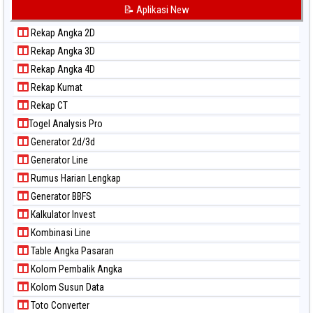
Paito Warna Korea
📝 Aplikasi New
Paito Warna Kuda Lari
Rekap Angka 2D
Paito Warna Magnum Cambodia
Rekap Angka 3D
Paito Warna Nagoya
Rekap Angka 4D
Paito Warna New York Midday
Rekap Kumat
Paito Warna North Carolina Day
Rekap CT
Paito Warna Pcso
Togel Analysis Pro
Paito Warna Pennsylvania Day
Generator 2d/3d
Paito Warna Sao Paulo
Generator Line
Paito Warna Singapore
Rumus Harian Lengkap
Paito Warna Sydney
Generator BBFS
Paito Warna Sydney Lottery
Kalkulator Invest
Paito Warna Sydney Lottery 6d
Kombinasi Line
Paito Warna Sydney Lotto
Table Angka Pasaran
Paito Warna Sydney Pools 6d
Kolom Pembalik Angka
Paito Warna Taipei
Kolom Susun Data
Paito Warna Taiwan
Toto Converter