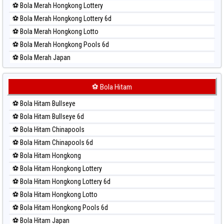
⚽ Bola Merah Hongkong Lottery
⚽ Bola Merah Hongkong Lottery 6d
⚽ Bola Merah Hongkong Lotto
⚽ Bola Merah Hongkong Pools 6d
⚽ Bola Merah Japan
⚽ Bola Merah Japan 6d
⚽ Bola Merah Korea
⚽ Bola Hitam
⚽ Bola Merah Kuda Lari
⚽ Bola Hitam Bullseye
⚽ Bola Merah Magnum Cambodia
⚽ Bola Hitam Bullseye 6d
⚽ Bola Merah Nagoya
⚽ Bola Hitam Chinapools
⚽ Bola Merah North Carolina Day
⚽ Bola Hitam Chinapools 6d
⚽ Bola Merah Pcso
⚽ Bola Hitam Hongkong
⚽ Bola Merah Sao Paulo
⚽ Bola Hitam Hongkong Lottery
⚽ Bola Merah Singapore
⚽ Bola Hitam Hongkong Lottery 6d
⚽ Bola Merah Sydney
⚽ Bola Hitam Hongkong Lotto
⚽ Bola Merah Sydney Lottery
⚽ Bola Hitam Hongkong Pools 6d
⚽ Bola Merah Sydney Lottery 6d
⚽ Bola Hitam Japan