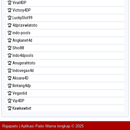
🏆 Viral4DP
🏆 Victory4DP
🏆 LuckySlot99
🏆 4dprizewlatoto
🏆 indo-pools
🏆 Angkanet4d
🏆 Shio88
🏆 Indo4dpools
🏆 Anugerahtoto
🏆 Indovegas4d
🏆 Aksara4D
🏆 Bintang4dp
🏆 Vegas6d
🏆 Vip4DP
🏆 Kawkawbet
Rajapaito | Aplikasi Paito Warna lengkap © 2025