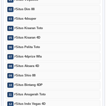
01
⚡
Situs Dim 88
02
⚡
Situs 4dsuper
03
⚡
Situs Kisaran Toto
04
⚡
Situs Kisaran 4D
05
⚡
Situs Pelita Toto
06
⚡
Situs 4dprize Wla
07
⚡
Situs Aksara 4D
08
⚡
Situs Shio 88
09
⚡
Situs Bintang 4DP
10
⚡
Situs Anugerah Toto
11
⚡
Situs Indo Vegas 4D
12