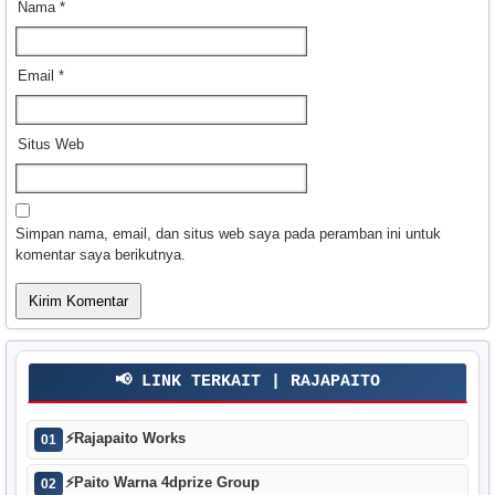
Nama
*
Email
*
Situs Web
Simpan nama, email, dan situs web saya pada peramban ini untuk
komentar saya berikutnya.
📢 LINK TERKAIT | RAJAPAITO
⚡
Rajapaito Works
01
⚡
Paito Warna 4dprize Group
02