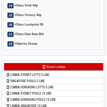
⚡
Situs Viral 4dp
24
⚡
Situs Victory 4dp
25
⚡
Situs Luckyslot 99
26
⚡
Situs Kaw Kaw Bet
27
⚡
4dprize Group
28
🏆 Room Lomba
🏆 LOMBA SYDNEY LOTTO 5 LINE
🏆 SINGAPORE POOLS 5 LINE
🏆 LOMBA HONGKONG LOTTO 5 LINE
🏆 LOMBA SYDNEY POOLS 10 LINE
🏆 LOMBA HONGKONG POOLS 10 LINE
🏆 LOMBA SINGAPORE 10 LINE