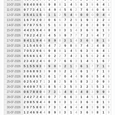
10-07-2026
9
8
4
0
9
6
6
9
8
8
1
4
5
6
3
9
6
4
1
11-07-2026
9
7
7
3
4
1
5
4
9
4
5
6
2
7
6
4
0
6
6
12-07-2026
3
5
4
1
1
5
6
1
1
2
5
4
9
0
0
0
0
4
4
13-07-2026
1
6
7
0
2
0
2
0
6
6
7
2
9
1
9
1
2
2
4
14-07-2026
0
7
8
7
5
5
1
5
1
6
3
9
3
2
0
2
8
9
8
15-07-2026
4
4
2
5
9
4
4
8
9
8
3
1
4
3
6
9
8
1
9
16-07-2026
7
9
2
2
4
2
6
4
5
9
9
7
7
7
2
9
4
7
2
17-07-2026
8
4
1
1
9
4
4
8
9
8
3
1
4
3
6
9
8
1
9
18-07-2026
3
1
5
4
5
0
5
4
7
2
9
8
8
7
4
2
4
8
3
19-07-2026
7
0
5
2
9
6
6
9
8
8
1
4
5
6
3
9
6
4
1
20-07-2026
8
5
6
6
1
6
7
0
2
2
7
4
2
1
5
6
2
4
6
21-07-2026
2
3
4
3
2
4
6
0
7
7
6
6
3
1
4
5
1
6
7
22-07-2026
5
1
5
5
9
3
3
9
0
9
2
1
3
6
1
7
7
1
8
23-07-2026
3
0
6
8
9
3
3
9
0
9
2
1
3
6
1
7
7
1
8
24-07-2026
8
8
6
9
6
5
2
6
1
7
0
4
4
9
0
9
5
4
9
25-07-2026
0
2
5
4
3
7
1
3
8
2
5
9
5
8
3
2
0
9
9
26-07-2026
9
4
0
9
7
5
3
8
5
4
3
5
8
3
2
5
5
3
8
27-07-2026
0
6
7
8
8
0
8
7
3
1
4
9
4
4
8
3
9
9
9
28-07-2026
2
4
2
7
2
4
6
0
7
7
6
6
3
1
4
5
1
6
7
29-07-2026
2
9
8
5
9
4
4
8
9
8
3
1
4
3
6
9
8
1
9
30-07-2026
3
0
7
5
8
0
8
7
3
1
4
9
4
4
8
3
9
9
9
31-07-2026
1
2
4
6
9
4
4
8
9
8
3
1
4
3
6
9
8
1
9