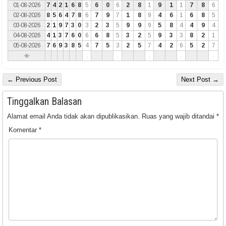
01-08-2026
7
4
2
1
6
8
5
6
0
6
2
8
1
9
1
1
7
8
6
02-08-2026
8
5
6
4
7
8
6
7
9
7
1
8
9
4
6
1
6
8
5
03-08-2026
2
1
9
7
3
0
3
2
3
5
9
9
9
5
8
4
4
9
4
04-08-2026
4
1
3
7
6
0
6
6
8
5
3
2
5
9
3
3
8
2
1
05-08-2026
7
6
9
3
8
5
4
7
5
3
2
5
7
4
2
6
5
2
7
-x-
.
.
.
.
.
← Previous Post
Next Post →
Tinggalkan Balasan
Alamat email Anda tidak akan dipublikasikan.
Ruas yang wajib ditandai
*
Komentar
*