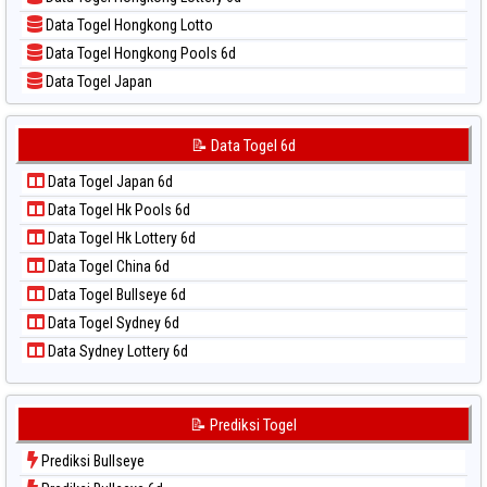
📝 Pola Dasar Sydney
Data Togel Hongkong Lotto
📝 Pola Dasar Sydney Lottery
Data Togel Hongkong Pools 6d
📝 Pola Dasar Sydney Lottery 6d
Data Togel Japan
📝 Pola Dasar Sydney Lotto
Data Togel Japan 6d
📝 Pola Dasar Sydney Pools 6d
Data Togel Korea
📝 Data Togel 6d
📝 Pola Dasar Taipei
Data Togel Kuda Lari
📝 Pola Dasar Taiwan
Data Togel Japan 6d
Data Togel Magnum Cambodia
Data Togel Hk Pools 6d
Data Togel Nagoya
Data Togel Hk Lottery 6d
Data Togel North Carolina Day
Data Togel China 6d
Data Togel Pcso
Data Togel Bullseye 6d
Data Togel Sao Paulo
Data Togel Sydney 6d
Data Togel Singapore
Data Sydney Lottery 6d
Data Togel Sydney
Data Togel Sydney Lottery
Data Togel Sydney Lottery 6d
📝 Prediksi Togel
Data Togel Sydney Lotto
Prediksi Bullseye
Data Togel Sydney Pools 6d