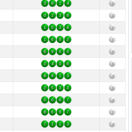
3
8
1
4
5
0
2
3
6
9
1
5
3
8
2
1
6
5
2
7
8
9
0
0
0
2
4
0
6
6
8
9
1
3
4
2
5
3
3
6
5
0
6
7
4
8
6
9
7
7
7
1
1
3
4