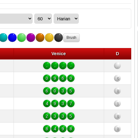
Brush
Venice
D
.
.
.
.
.
0
9
6
0
6
6
0
3
5
8
4
9
3
7
1
2
3
3
5
8
8
4
9
8
8