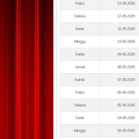
Rabu
13-05-2026
Selasa
12-05-2026
Senin
11-05-2026
Minggu
10-05-2026
Sabtu
09-05-2026
Jumat
08-05-2026
Kamis
07-05-2026
Rabu
06-05-2026
Selasa
05-05-2026
Senin
04-05-2026
Minggu
03-05-2026