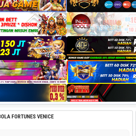
BOLA FORTUNES VENICE