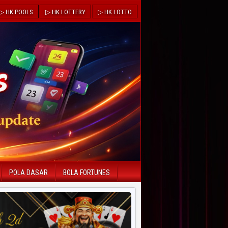
▷ HK POOLS
▷ HK LOTTERY
▷ HK LOTTO
POLA DASAR
BOLA FORTUNES