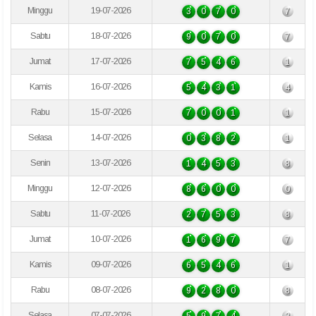
Minggu
19-07-2026
3
0
7
0
7
Sabtu
18-07-2026
9
0
7
0
7
Jumat
17-07-2026
7
5
4
6
1
Kamis
16-07-2026
5
4
3
1
4
Rabu
15-07-2026
7
0
0
1
1
Selasa
14-07-2026
0
3
8
2
1
Senin
13-07-2026
1
4
5
3
8
Minggu
12-07-2026
8
6
0
0
0
Sabtu
11-07-2026
2
7
5
3
8
Jumat
10-07-2026
1
6
9
7
7
Kamis
09-07-2026
6
5
4
6
1
Rabu
08-07-2026
9
2
8
0
8
Selasa
07-07-2026
5
9
7
4
2