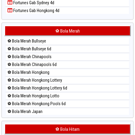
Fortunes Gab Sydney 4d
Paito Harian Singapore
Fortunes Gab Hongkong 4d
Paito Harian Sydney
Paito Harian Sydney Lottery
Paito Harian Sydney Lottery 6d
⚽ Bola Merah
Paito Harian Sydney Lotto
⚽ Bola Merah Bullseye
Paito Harian Sydney Pools 6d
⚽ Bola Merah Bullseye 6d
Paito Harian Taipei
⚽ Bola Merah Chinapools
Paito Harian Taiwan
⚽ Bola Merah Chinapools 6d
⚽ Bola Merah Hongkong
⚽ Bola Merah Hongkong Lottery
⚽ Bola Merah Hongkong Lottery 6d
⚽ Bola Merah Hongkong Lotto
⚽ Bola Merah Hongkong Pools 6d
⚽ Bola Merah Japan
⚽ Bola Merah Japan 6d
⚽ Bola Merah Korea
⚽ Bola Hitam
⚽ Bola Merah Kuda Lari