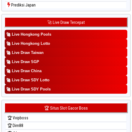
Prediksi Japan
Prediksi Japan 6d
Prediksi Korea
🚀 Live Draw Tercepat
Prediksi Kuda Lari
🚀
Live Hongkong Pools
Prediksi Magnum Cambodia
Prediksi Nagoya
🚀
Live Hongkong Lotto
Prediksi North Carolina Day
🚀
Live Draw Taiwan
Prediksi Pcso
🚀
Live Draw SGP
Prediksi Sao Paulo
🚀
Live Draw China
Prediksi Singapore
🚀
Live Draw SDY Lotto
Prediksi Sydney
🚀
Prediksi Sydney Lottery
Live Draw SDY Pools
Prediksi Sydney Lottery 6d
Prediksi Sydney Lotto
🏆 Situs Slot Gacor Boss
Prediksi Sydney Pools 6d
🏆 Vvipboss
Prediksi Taipei
🏆 Dim88
Prediksi Taiwan