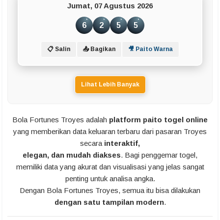
Jumat, 07 Agustus 2026
6
2
5
5
📋 Salin
📤 Bagikan
🎥 Paito Warna
Lihat Lebih Banyak
Bola Fortunes Troyes adalah
platform paito togel online
yang memberikan data keluaran terbaru dari pasaran Troyes
secara
interaktif,
elegan, dan mudah diakses
. Bagi penggemar togel,
memiliki data yang akurat dan visualisasi yang jelas sangat
penting untuk analisa angka.
Dengan Bola Fortunes Troyes, semua itu bisa dilakukan
dengan satu tampilan modern
.