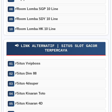
⚡
Room Lomba SGP 10 Line
08
⚡
Room Lomba SDY 10 Line
09
⚡
Room Lomba HK 10 Line
10
📢 LINK ALTERNATIF | SITUS SLOT GACOR
TERPERCAYA
⚡
Situs Vvipboss
01
⚡
Situs Dim 88
02
⚡
Situs 4dsuper
03
⚡
Situs Kisaran Toto
04
⚡
Situs Kisaran 4D
05