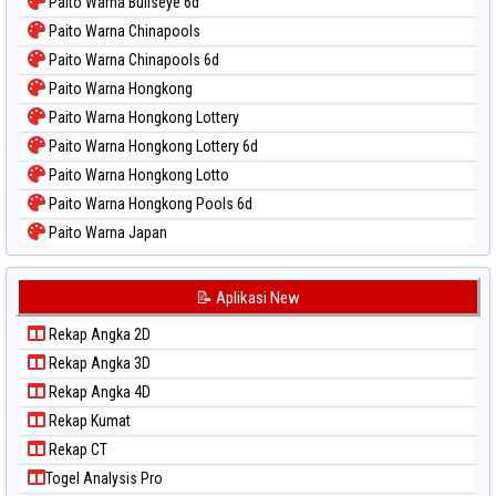
Paito Warna Bullseye 6d
Paito Warna Chinapools
Paito Warna Chinapools 6d
Paito Warna Hongkong
Paito Warna Hongkong Lottery
Paito Warna Hongkong Lottery 6d
Paito Warna Hongkong Lotto
Paito Warna Hongkong Pools 6d
Paito Warna Japan
Paito Warna Japan 6d
Paito Warna Korea
📝 Aplikasi New
Paito Warna Kuda Lari
Rekap Angka 2D
Paito Warna Magnum Cambodia
Rekap Angka 3D
Paito Warna Nagoya
Rekap Angka 4D
Paito Warna New York Midday
Rekap Kumat
Paito Warna North Carolina Day
Rekap CT
Paito Warna Pcso
Togel Analysis Pro
Paito Warna Pennsylvania Day