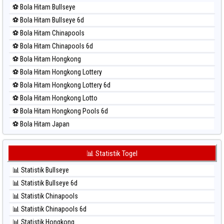
⚽ Bola Hitam Bullseye
⚽ Bola Merah Magnum Cambodia
⚽ Bola Hitam Bullseye 6d
⚽ Bola Merah Nagoya
⚽ Bola Hitam Chinapools
⚽ Bola Merah North Carolina Day
⚽ Bola Hitam Chinapools 6d
⚽ Bola Merah Pcso
⚽ Bola Hitam Hongkong
⚽ Bola Merah Sao Paulo
⚽ Bola Hitam Hongkong Lottery
⚽ Bola Merah Singapore
⚽ Bola Hitam Hongkong Lottery 6d
⚽ Bola Merah Sydney
⚽ Bola Hitam Hongkong Lotto
⚽ Bola Merah Sydney Lottery
⚽ Bola Hitam Hongkong Pools 6d
⚽ Bola Merah Sydney Lottery 6d
⚽ Bola Hitam Japan
⚽ Bola Merah Sydney Lotto
⚽ Bola Hitam Japan 6d
⚽ Bola Merah Sydney Pools 6d
⚽ Bola Hitam Korea
📊 Statistik Togel
⚽ Bola Merah Taipei
⚽ Bola Hitam Kuda Lari
⚽ Bola Merah Taiwan
📊 Statistik Bullseye
⚽ Bola Hitam Magnum Cambodia
📊 Statistik Bullseye 6d
⚽ Bola Hitam Nagoya
📊 Statistik Chinapools
⚽ Bola Hitam North Carolina Day
📊 Statistik Chinapools 6d
⚽ Bola Hitam Pcso
📊 Statistik Hongkong