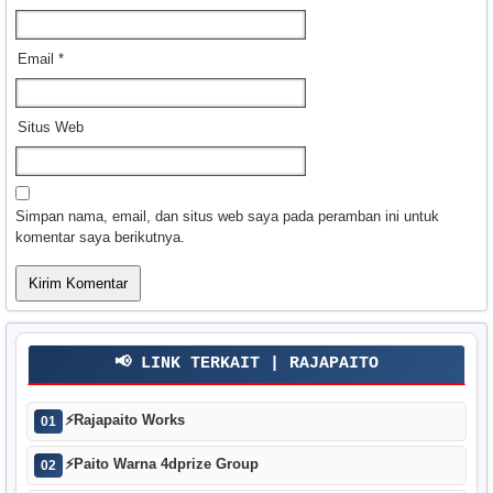
Email
*
Situs Web
Simpan nama, email, dan situs web saya pada peramban ini untuk
komentar saya berikutnya.
📢 LINK TERKAIT | RAJAPAITO
⚡
Rajapaito Works
01
⚡
Paito Warna 4dprize Group
02