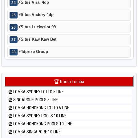
⚡
Situs Viral 4dp
24
⚡
Situs Victory 4dp
25
⚡
Situs Luckyslot 99
26
⚡
Situs Kaw Kaw Bet
27
⚡
4dprize Group
28
🏆 Room Lomba
🏆 LOMBA SYDNEY LOTTO 5 LINE
🏆 SINGAPORE POOLS 5 LINE
🏆 LOMBA HONGKONG LOTTO 5 LINE
🏆 LOMBA SYDNEY POOLS 10 LINE
🏆 LOMBA HONGKONG POOLS 10 LINE
🏆 LOMBA SINGAPORE 10 LINE