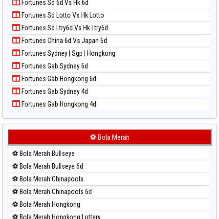
Fortunes Sd 6d Vs Hk 6d
Paito Harian Magnum Cambodia
Fortunes Sd Lotto Vs Hk Lotto
Paito Harian Nagoya
Fortunes Sd Ltry6d Vs Hk Ltry6d
Paito Harian New York Midday
Fortunes China 6d Vs Japan 6d
Paito Harian North Carolina Day
Fortunes Sydney | Sgp | Hongkong
Paito Harian Pcso
Fortunes Gab Sydney 6d
Paito Harian Pennsylvania Day
Fortunes Gab Hongkong 6d
Paito Harian Sao Paulo
Fortunes Gab Sydney 4d
Paito Harian Singapore
Fortunes Gab Hongkong 4d
Paito Harian Sydney
Paito Harian Sydney Lottery
Paito Harian Sydney Lottery 6d
⚽ Bola Merah
Paito Harian Sydney Lotto
⚽ Bola Merah Bullseye
Paito Harian Sydney Pools 6d
⚽ Bola Merah Bullseye 6d
Paito Harian Taipei
⚽ Bola Merah Chinapools
Paito Harian Taiwan
⚽ Bola Merah Chinapools 6d
⚽ Bola Merah Hongkong
⚽ Bola Merah Hongkong Lottery