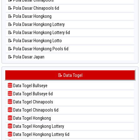
📊 Statistik New York Midday
📝 Pola Dasar Chinapools 6d
📊 Statistik North Carolina Day
📝 Pola Dasar Hongkong
📊 Statistik Pcso
📝 Pola Dasar Hongkong Lottery
📊 Statistik Pennsylvania Day
📝 Pola Dasar Hongkong Lottery 6d
📊 Statistik Sao Paulo
📝 Pola Dasar Hongkong Lotto
📊 Statistik Singapore
📝 Pola Dasar Hongkong Pools 6d
📊 Statistik Sydney
📝 Pola Dasar Japan
📊 Statistik Sydney Lottery
📝 Pola Dasar Japan 6d
📊 Statistik Sydney Lottery 6d
📝 Pola Dasar Korea
📝 Data Togel
📊 Statistik Sydney Lotto
📝 Pola Dasar Kuda Lari
📊 Statistik Sydney Pools 6d
Data Togel Bullseye
📝 Pola Dasar Magnum Cambodia
📊 Statistik Taipei
Data Togel Bullseye 6d
📝 Pola Dasar Nagoya
📊 Statistik Taiwan
Data Togel Chinapools
📝 Pola Dasar North Carolina Day
Data Togel Chinapools 6d
📝 Pola Dasar Pcso
Data Togel Hongkong
📝 Pola Dasar Sao Paulo
Data Togel Hongkong Lottery
📝 Pola Dasar Singapore
Data Togel Hongkong Lottery 6d
📝 Pola Dasar Sydney