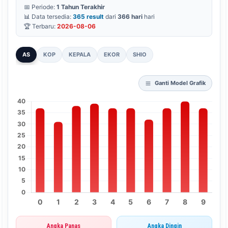
📅 Periode:
1 Tahun Terakhir
📊 Data tersedia:
365 result
dari
366 hari
hari
🏆 Terbaru:
2026-08-06
AS
KOP
KEPALA
EKOR
SHIO
Ganti Model Grafik
Angka Panas
Angka Dingin