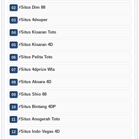
⚡
Situs Dim 88
02
⚡
Situs 4dsuper
03
⚡
Situs Kisaran Toto
04
⚡
Situs Kisaran 4D
05
⚡
Situs Pelita Toto
06
⚡
Situs 4dprize Wla
07
⚡
Situs Aksara 4D
08
⚡
Situs Shio 88
09
⚡
Situs Bintang 4DP
10
⚡
Situs Anugerah Toto
11
⚡
Situs Indo Vegas 4D
12