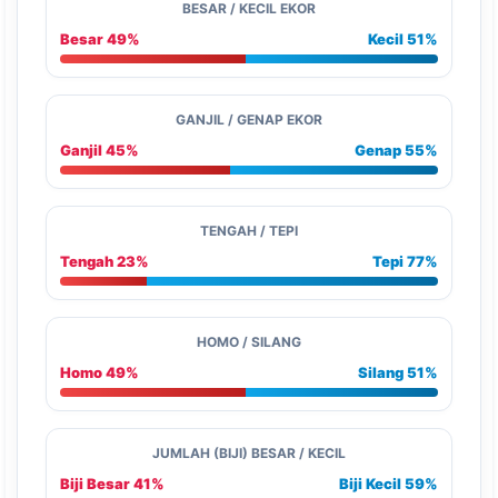
BESAR / KECIL EKOR
Besar 49%
Kecil 51%
GANJIL / GENAP EKOR
Ganjil 45%
Genap 55%
TENGAH / TEPI
Tengah 23%
Tepi 77%
HOMO / SILANG
Homo 49%
Silang 51%
JUMLAH (BIJI) BESAR / KECIL
Biji Besar 41%
Biji Kecil 59%