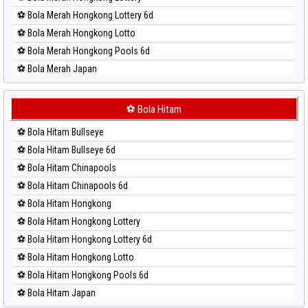
⚽ Bola Merah Hongkong Lottery 6d
⚽ Bola Merah Hongkong Lotto
⚽ Bola Merah Hongkong Pools 6d
⚽ Bola Merah Japan
⚽ Bola Merah Japan 6d
⚽ Bola Merah Korea
⚽ Bola Hitam
⚽ Bola Merah Kuda Lari
⚽ Bola Hitam Bullseye
⚽ Bola Merah Magnum Cambodia
⚽ Bola Hitam Bullseye 6d
⚽ Bola Merah Nagoya
⚽ Bola Hitam Chinapools
⚽ Bola Merah North Carolina Day
⚽ Bola Hitam Chinapools 6d
⚽ Bola Merah Pcso
⚽ Bola Hitam Hongkong
⚽ Bola Merah Sao Paulo
⚽ Bola Hitam Hongkong Lottery
⚽ Bola Merah Singapore
⚽ Bola Hitam Hongkong Lottery 6d
⚽ Bola Merah Sydney
⚽ Bola Hitam Hongkong Lotto
⚽ Bola Merah Sydney Lottery
⚽ Bola Hitam Hongkong Pools 6d
⚽ Bola Merah Sydney Lottery 6d
⚽ Bola Hitam Japan
⚽ Bola Merah Sydney Lotto