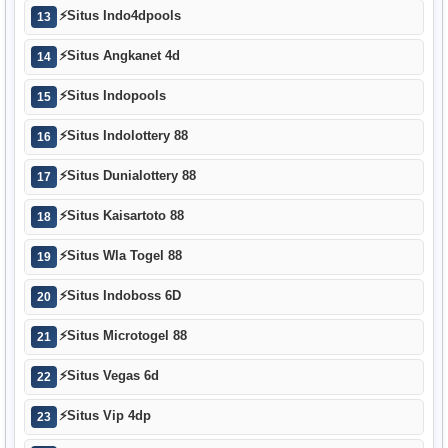
⚡
Situs Indo4dpools
13
⚡
Situs Angkanet 4d
14
⚡
Situs Indopools
15
⚡
Situs Indolottery 88
16
⚡
Situs Dunialottery 88
17
⚡
Situs Kaisartoto 88
18
⚡
Situs Wla Togel 88
19
⚡
Situs Indoboss 6D
20
⚡
Situs Microtogel 88
21
⚡
Situs Vegas 6d
22
⚡
Situs Vip 4dp
23