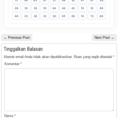
21
44
63
07
37
48
52
61
67
85
09
25
29
53
64
46
42
19
18
99
86
33
28
22
20
95
80
74
73
68
← Previous Post
Next Post →
Tinggalkan Balasan
Alamat email Anda tidak akan dipublikasikan.
Ruas yang wajib ditandai
*
Komentar
*
Nama
*