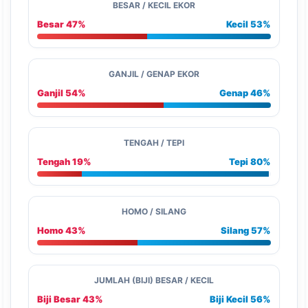
BESAR / KECIL EKOR
Besar 47%
Kecil 53%
GANJIL / GENAP EKOR
Ganjil 54%
Genap 46%
TENGAH / TEPI
Tengah 19%
Tepi 80%
HOMO / SILANG
Homo 43%
Silang 57%
JUMLAH (BIJI) BESAR / KECIL
Biji Besar 43%
Biji Kecil 56%