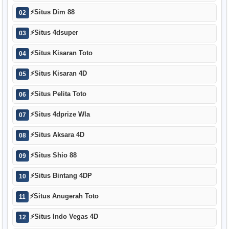
⚡
Situs Dim 88
02
⚡
Situs 4dsuper
03
⚡
Situs Kisaran Toto
04
⚡
Situs Kisaran 4D
05
⚡
Situs Pelita Toto
06
⚡
Situs 4dprize Wla
07
⚡
Situs Aksara 4D
08
⚡
Situs Shio 88
09
⚡
Situs Bintang 4DP
10
⚡
Situs Anugerah Toto
11
⚡
Situs Indo Vegas 4D
12