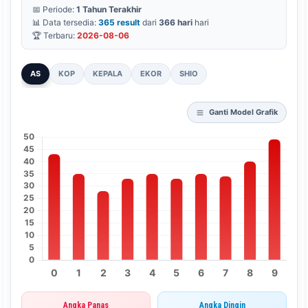
📅 Periode:
1 Tahun Terakhir
📊 Data tersedia:
365 result
dari
366 hari
hari
🏆 Terbaru:
2026-08-06
AS
KOP
KEPALA
EKOR
SHIO
Ganti Model Grafik
Angka Panas
Angka Dingin