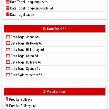
Data Togel Hongkong Lotto
📝 Pola Dasar Sydney Lottery
Data Togel Hongkong Pools 6d
📝 Pola Dasar Sydney Lottery 6d
Data Togel Japan
📝 Pola Dasar Sydney Lotto
Data Togel Japan 6d
📝 Pola Dasar Sydney Pools 6d
Data Togel Korea
📝 Data Togel 6d
📝 Pola Dasar Taipei
Data Togel Kuda Lari
📝 Pola Dasar Taiwan
Data Togel Japan 6d
Data Togel Magnum Cambodia
Data Togel Hk Pools 6d
Data Togel Nagoya
Data Togel Hk Lottery 6d
Data Togel North Carolina Day
Data Togel China 6d
Data Togel Pcso
Data Togel Bullseye 6d
Data Togel Sao Paulo
Data Togel Sydney 6d
Data Togel Singapore
Data Sydney Lottery 6d
Data Togel Sydney
Data Togel Sydney Lottery
Data Togel Sydney Lottery 6d
📝 Prediksi Togel
Data Togel Sydney Lotto
Prediksi Bullseye
Data Togel Sydney Pools 6d
Prediksi Bullseye 6d