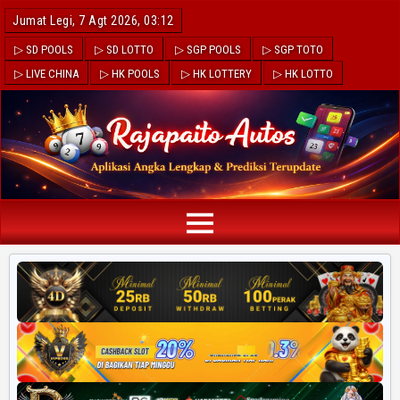
Jumat Legi, 7 Agt 2026, 03:12
▷ SD POOLS
▷ SD LOTTO
▷ SGP POOLS
▷ SGP TOTO
▷ LIVE CHINA
▷ HK POOLS
▷ HK LOTTERY
▷ HK LOTTO