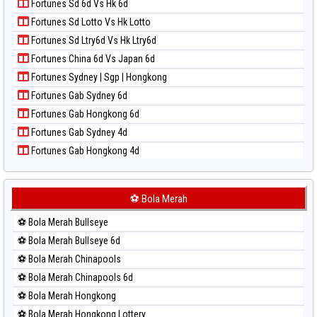
Fortunes Sd 6d Vs Hk 6d
Paito Harian Magnum Cambodia
Fortunes Sd Lotto Vs Hk Lotto
Paito Harian Nagoya
Fortunes Sd Ltry6d Vs Hk Ltry6d
Paito Harian New York Midday
Fortunes China 6d Vs Japan 6d
Paito Harian North Carolina Day
Fortunes Sydney | Sgp | Hongkong
Paito Harian Pcso
Fortunes Gab Sydney 6d
Paito Harian Pennsylvania Day
Fortunes Gab Hongkong 6d
Paito Harian Sao Paulo
Fortunes Gab Sydney 4d
Paito Harian Singapore
Fortunes Gab Hongkong 4d
Paito Harian Sydney
Paito Harian Sydney Lottery
Paito Harian Sydney Lottery 6d
⚽ Bola Merah
Paito Harian Sydney Lotto
⚽ Bola Merah Bullseye
Paito Harian Sydney Pools 6d
⚽ Bola Merah Bullseye 6d
Paito Harian Taipei
⚽ Bola Merah Chinapools
Paito Harian Taiwan
⚽ Bola Merah Chinapools 6d
⚽ Bola Merah Hongkong
⚽ Bola Merah Hongkong Lottery