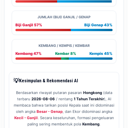
JUMLAH (BIJI) GANJIL / GENAP
Biji Ganjil 57%
Biji Genap 43%
KEMBANG / KEMPIS / KEMBAR
Kembang 47%
Kembar 8%
Kempis 45%
💡
Kesimpulan & Rekomendasi AI
Berdasarkan riwayat putaran pasaran
Hongkong
(data
terbaru
2026-08-06
/ rentang
1 Tahun Terakhir
), AI
membaca bahwa tarikan posisi Kepala saat ini didominasi
oleh angka
Besar - Genap
, dan Ekor didominasi angka
Kecil - Ganjil
. Secara keseluruhan, formasi pengeluaran
paling sering membentuk pola
Kembang
.