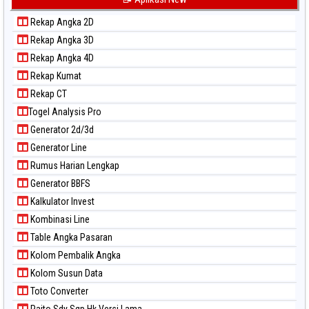
Paito Warna Kuda Lari
Rekap Angka 2D
Paito Warna Magnum Cambodia
Rekap Angka 3D
Paito Warna Nagoya
Rekap Angka 4D
Paito Warna New York Midday
Rekap Kumat
Paito Warna North Carolina Day
Rekap CT
Paito Warna Pcso
Togel Analysis Pro
Paito Warna Pennsylvania Day
Generator 2d/3d
Paito Warna Sao Paulo
Generator Line
Paito Warna Singapore
Rumus Harian Lengkap
Paito Warna Sydney
Generator BBFS
Paito Warna Sydney Lottery
Kalkulator Invest
Paito Warna Sydney Lottery 6d
Kombinasi Line
Paito Warna Sydney Lotto
Table Angka Pasaran
Paito Warna Sydney Pools 6d
Kolom Pembalik Angka
Paito Warna Taipei
Kolom Susun Data
Paito Warna Taiwan
Toto Converter
Paito Sdy Sgp Hk Versi Lama