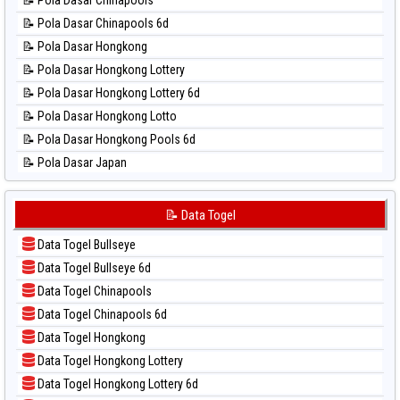
📊 Statistik New York Midday
📝 Pola Dasar Chinapools 6d
📊 Statistik North Carolina Day
📝 Pola Dasar Hongkong
📊 Statistik Pcso
📝 Pola Dasar Hongkong Lottery
📊 Statistik Pennsylvania Day
📝 Pola Dasar Hongkong Lottery 6d
📊 Statistik Sao Paulo
📝 Pola Dasar Hongkong Lotto
📊 Statistik Singapore
📝 Pola Dasar Hongkong Pools 6d
📊 Statistik Sydney
📝 Pola Dasar Japan
📊 Statistik Sydney Lottery
📝 Pola Dasar Japan 6d
📊 Statistik Sydney Lottery 6d
📝 Pola Dasar Korea
📝 Data Togel
📊 Statistik Sydney Lotto
📝 Pola Dasar Kuda Lari
📊 Statistik Sydney Pools 6d
Data Togel Bullseye
📝 Pola Dasar Magnum Cambodia
📊 Statistik Taipei
Data Togel Bullseye 6d
📝 Pola Dasar Nagoya
📊 Statistik Taiwan
Data Togel Chinapools
📝 Pola Dasar North Carolina Day
Data Togel Chinapools 6d
📝 Pola Dasar Pcso
Data Togel Hongkong
📝 Pola Dasar Sao Paulo
Data Togel Hongkong Lottery
📝 Pola Dasar Singapore
Data Togel Hongkong Lottery 6d
📝 Pola Dasar Sydney