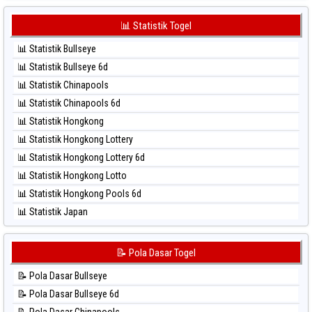
⚽ Bola Hitam Japan 6d
⚽ Bola Merah Sydney Pools 6d
⚽ Bola Hitam Korea
📊 Statistik Togel
⚽ Bola Merah Taipei
⚽ Bola Hitam Kuda Lari
⚽ Bola Merah Taiwan
📊 Statistik Bullseye
⚽ Bola Hitam Magnum Cambodia
📊 Statistik Bullseye 6d
⚽ Bola Hitam Nagoya
📊 Statistik Chinapools
⚽ Bola Hitam North Carolina Day
📊 Statistik Chinapools 6d
⚽ Bola Hitam Pcso
📊 Statistik Hongkong
⚽ Bola Hitam Sao Paulo
📊 Statistik Hongkong Lottery
⚽ Bola Hitam Singapore
📊 Statistik Hongkong Lottery 6d
⚽ Bola Hitam Sydney
📊 Statistik Hongkong Lotto
⚽ Bola Hitam Sydney Lottery
📊 Statistik Hongkong Pools 6d
⚽ Bola Hitam Sydney Lottery 6d
📊 Statistik Japan
⚽ Bola Hitam Sydney Lotto
📊 Statistik Japan 6d
⚽ Bola Hitam Sydney Pools 6d
📊 Statistik Korea
📝 Pola Dasar Togel
⚽ Bola Hitam Taipei
📊 Statistik Kuda Lari
⚽ Bola Hitam Taiwan
📝 Pola Dasar Bullseye
📊 Statistik Magnum Cambodia
📝 Pola Dasar Bullseye 6d
📊 Statistik Nagoya
📝 Pola Dasar Chinapools