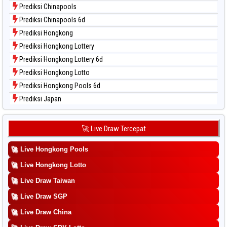
Data Togel Taipei
Prediksi Chinapools
Data Togel Taiwan
Prediksi Chinapools 6d
Prediksi Hongkong
Prediksi Hongkong Lottery
Prediksi Hongkong Lottery 6d
Prediksi Hongkong Lotto
Prediksi Hongkong Pools 6d
Prediksi Japan
Prediksi Japan 6d
Prediksi Korea
🚀 Live Draw Tercepat
Prediksi Kuda Lari
🚀
Live Hongkong Pools
Prediksi Magnum Cambodia
Prediksi Nagoya
🚀
Live Hongkong Lotto
Prediksi North Carolina Day
🚀
Live Draw Taiwan
Prediksi Pcso
🚀
Live Draw SGP
Prediksi Sao Paulo
🚀
Live Draw China
Prediksi Singapore