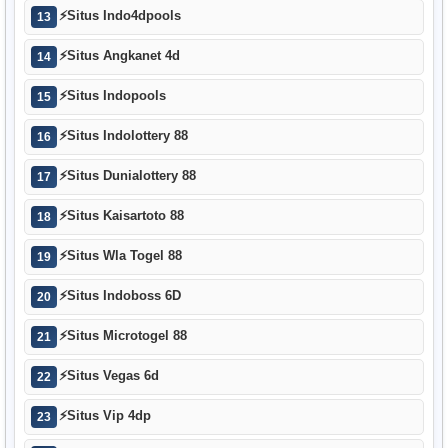
⚡
Situs Indo4dpools
13
⚡
Situs Angkanet 4d
14
⚡
Situs Indopools
15
⚡
Situs Indolottery 88
16
⚡
Situs Dunialottery 88
17
⚡
Situs Kaisartoto 88
18
⚡
Situs Wla Togel 88
19
⚡
Situs Indoboss 6D
20
⚡
Situs Microtogel 88
21
⚡
Situs Vegas 6d
22
⚡
Situs Vip 4dp
23