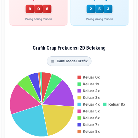
9
0
8
2
5
3
Paling sering muncul
Paling jarang muncul
Grafik Grup Frekuensi 2D Belakang
Ganti Model Grafik