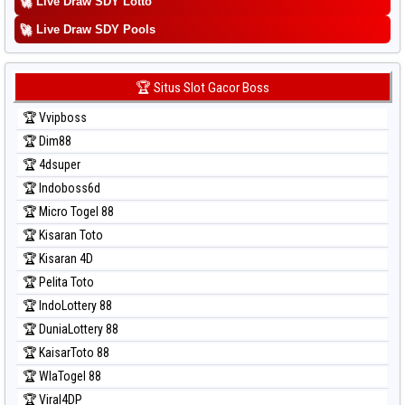
🚀
Live Draw SDY Lotto
Prediksi Sydney
🚀
Prediksi Sydney Lottery
Live Draw SDY Pools
Prediksi Sydney Lottery 6d
Prediksi Sydney Lotto
🏆 Situs Slot Gacor Boss
Prediksi Sydney Pools 6d
🏆 Vvipboss
Prediksi Taipei
🏆 Dim88
Prediksi Taiwan
🏆 4dsuper
🏆 Indoboss6d
🏆 Micro Togel 88
🏆 Kisaran Toto
🏆 Kisaran 4D
🏆 Pelita Toto
🏆 IndoLottery 88
🏆 DuniaLottery 88
🏆 KaisarToto 88
🏆 WlaTogel 88
🏆 Viral4DP