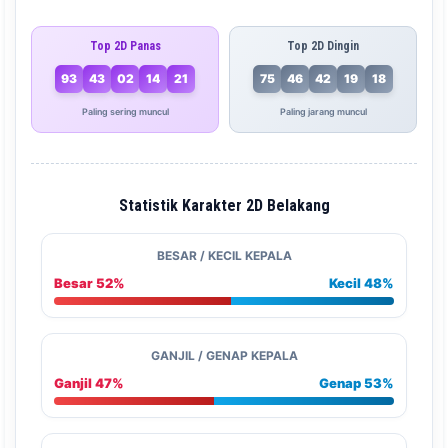
Top 2D Panas
Top 2D Dingin
93
43
02
14
21
75
46
42
19
18
Paling sering muncul
Paling jarang muncul
Statistik Karakter 2D Belakang
BESAR / KECIL KEPALA
Besar 52%
Kecil 48%
GANJIL / GENAP KEPALA
Ganjil 47%
Genap 53%