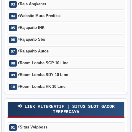
⚡
Raja Angkanet
03
⚡
Website Mura Prediksi
04
⚡
Rajapaito INK
05
⚡
Rajapaito Sbs
06
⚡
Rajapaito Autos
07
⚡
Room Lomba SGP 10 Line
08
⚡
Room Lomba SDY 10 Line
09
⚡
Room Lomba HK 10 Line
10
📢 LINK ALTERNATIF | SITUS SLOT GACOR
TERPERCAYA
⚡
Situs Vvipboss
01