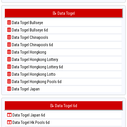
📝 Pola Dasar Japan 6d
📊 Statistik Sydney Lottery 6d
📝 Pola Dasar Korea
📝 Data Togel
📊 Statistik Sydney Lotto
📝 Pola Dasar Kuda Lari
📊 Statistik Sydney Pools 6d
Data Togel Bullseye
📝 Pola Dasar Magnum Cambodia
📊 Statistik Taipei
Data Togel Bullseye 6d
📝 Pola Dasar Nagoya
📊 Statistik Taiwan
Data Togel Chinapools
📝 Pola Dasar North Carolina Day
Data Togel Chinapools 6d
📝 Pola Dasar Pcso
Data Togel Hongkong
📝 Pola Dasar Sao Paulo
Data Togel Hongkong Lottery
📝 Pola Dasar Singapore
Data Togel Hongkong Lottery 6d
📝 Pola Dasar Sydney
Data Togel Hongkong Lotto
📝 Pola Dasar Sydney Lottery
Data Togel Hongkong Pools 6d
📝 Pola Dasar Sydney Lottery 6d
Data Togel Japan
📝 Pola Dasar Sydney Lotto
Data Togel Japan 6d
📝 Pola Dasar Sydney Pools 6d
Data Togel Korea
📝 Data Togel 6d
📝 Pola Dasar Taipei
Data Togel Kuda Lari
📝 Pola Dasar Taiwan
Data Togel Japan 6d
Data Togel Magnum Cambodia
Data Togel Hk Pools 6d
Data Togel Nagoya