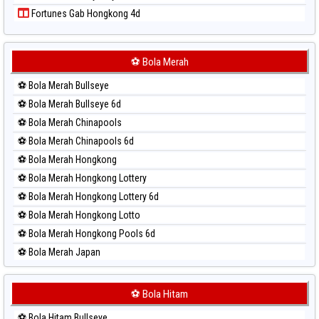
Paito Harian Singapore
Fortunes Gab Hongkong 4d
Paito Harian Sydney
Paito Harian Sydney Lottery
Paito Harian Sydney Lottery 6d
⚽ Bola Merah
Paito Harian Sydney Lotto
⚽ Bola Merah Bullseye
Paito Harian Sydney Pools 6d
⚽ Bola Merah Bullseye 6d
Paito Harian Taipei
⚽ Bola Merah Chinapools
Paito Harian Taiwan
⚽ Bola Merah Chinapools 6d
⚽ Bola Merah Hongkong
⚽ Bola Merah Hongkong Lottery
⚽ Bola Merah Hongkong Lottery 6d
⚽ Bola Merah Hongkong Lotto
⚽ Bola Merah Hongkong Pools 6d
⚽ Bola Merah Japan
⚽ Bola Merah Japan 6d
⚽ Bola Merah Korea
⚽ Bola Hitam
⚽ Bola Merah Kuda Lari
⚽ Bola Hitam Bullseye