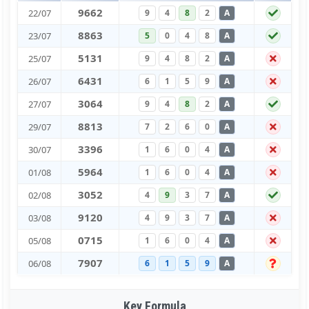
9
6
6
2
22/07
9
4
8
2
A
8
8
6
3
23/07
5
0
4
8
A
5
1
3
1
25/07
9
4
8
2
A
6
4
3
1
26/07
6
1
5
9
A
3
0
6
4
27/07
9
4
8
2
A
8
8
1
3
29/07
7
2
6
0
A
3
3
9
6
30/07
1
6
0
4
A
5
9
6
4
01/08
1
6
0
4
A
3
0
5
2
02/08
4
9
3
7
A
9
1
2
0
03/08
4
9
3
7
A
0
7
1
5
05/08
1
6
0
4
A
7
9
0
7
06/08
6
1
5
9
A
Key Formula