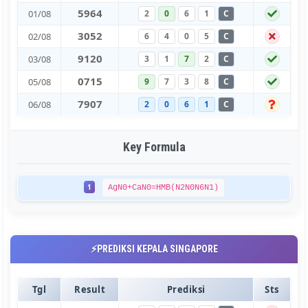
5
9
6
4
01/08
2
0
6
1
C
3
0
5
2
02/08
6
4
0
5
C
9
1
2
0
03/08
3
1
7
2
C
0
7
1
5
05/08
9
7
3
8
C
7
9
0
7
06/08
2
0
6
1
C
Key Formula
1
AgN0+CaN0=HMB(N2N0N6N1)
⚡PREDIKSI KEPALA SINGAPORE
Tgl
Result
Prediksi
Sts