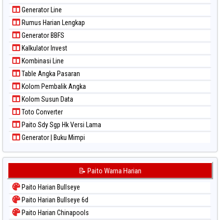
Paito Warna Sao Paulo
Generator Line
Paito Warna Singapore
Rumus Harian Lengkap
Paito Warna Sydney
Generator BBFS
Paito Warna Sydney Lottery
Kalkulator Invest
Paito Warna Sydney Lottery 6d
Kombinasi Line
Paito Warna Sydney Lotto
Table Angka Pasaran
Paito Warna Sydney Pools 6d
Kolom Pembalik Angka
Paito Warna Taipei
Kolom Susun Data
Paito Warna Taiwan
Toto Converter
Paito Sdy Sgp Hk Versi Lama
Generator | Buku Mimpi
📝 Paito Warna Harian
Paito Harian Bullseye
Paito Harian Bullseye 6d
Paito Harian Chinapools