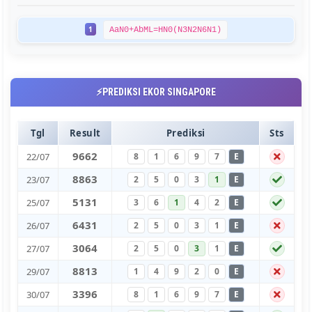
1
AaN0+AbML=HN0(N3N2N6N1)
⚡PREDIKSI EKOR SINGAPORE
Tgl
Result
Prediksi
Sts
9
6
6
2
22/07
8
1
6
9
7
E
8
8
6
3
23/07
2
5
0
3
1
E
5
1
3
1
25/07
3
6
1
4
2
E
6
4
3
1
26/07
2
5
0
3
1
E
3
0
6
4
27/07
2
5
0
3
1
E
8
8
1
3
29/07
1
4
9
2
0
E
3
3
9
6
30/07
8
1
6
9
7
E