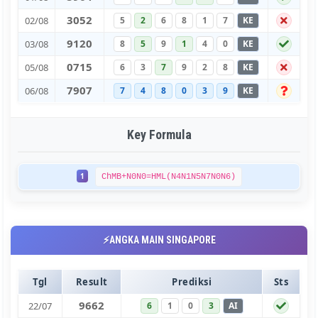
3
0
5
2
02/08
5
2
6
8
1
7
KE
9
1
2
0
03/08
8
5
9
1
4
0
KE
0
7
1
5
05/08
6
3
7
9
2
8
KE
7
9
0
7
06/08
7
4
8
0
3
9
KE
Key Formula
1
ChMB+N0N0=HML(N4N1N5N7N0N6)
⚡ANGKA MAIN SINGAPORE
Tgl
Result
Prediksi
Sts
9
6
6
2
22/07
6
1
0
3
AI