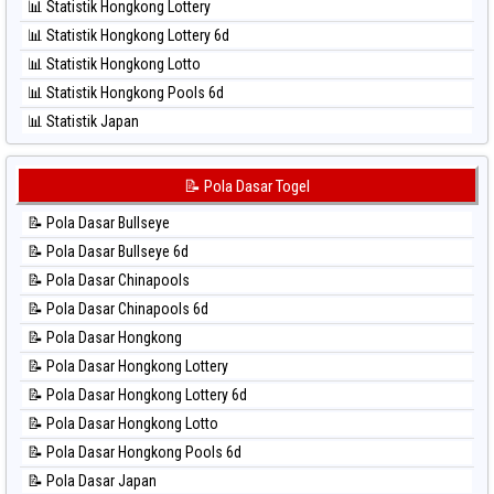
📊 Statistik Hongkong Lottery
⚽ Bola Hitam Singapore
📊 Statistik Hongkong Lottery 6d
⚽ Bola Hitam Sydney
📊 Statistik Hongkong Lotto
⚽ Bola Hitam Sydney Lottery
📊 Statistik Hongkong Pools 6d
⚽ Bola Hitam Sydney Lottery 6d
📊 Statistik Japan
⚽ Bola Hitam Sydney Lotto
📊 Statistik Japan 6d
⚽ Bola Hitam Sydney Pools 6d
📊 Statistik Korea
📝 Pola Dasar Togel
⚽ Bola Hitam Taipei
📊 Statistik Kuda Lari
⚽ Bola Hitam Taiwan
📝 Pola Dasar Bullseye
📊 Statistik Magnum Cambodia
📝 Pola Dasar Bullseye 6d
📊 Statistik Nagoya
📝 Pola Dasar Chinapools
📊 Statistik New York Midday
📝 Pola Dasar Chinapools 6d
📊 Statistik North Carolina Day
📝 Pola Dasar Hongkong
📊 Statistik Pcso
📝 Pola Dasar Hongkong Lottery
📊 Statistik Pennsylvania Day
📝 Pola Dasar Hongkong Lottery 6d
📊 Statistik Sao Paulo
📝 Pola Dasar Hongkong Lotto
📊 Statistik Singapore
📝 Pola Dasar Hongkong Pools 6d
📊 Statistik Sydney
📝 Pola Dasar Japan
📊 Statistik Sydney Lottery