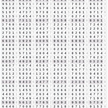
8
8
3
8
2
6
1
5
0
5
1
7
7
1
8
8
7
0
5
5
4
7
6
1
7
8
3
0
9
9
9
5
1
2
3
5
5
7
1
8
7
4
5
7
3
1
0
0
3
3
7
0
3
7
1
8
5
3
0
3
5
8
2
0
2
6
7
2
5
7
1
5
7
8
6
5
6
4
4
8
4
7
9
4
4
9
0
1
0
1
5
1
9
7
7
4
7
3
7
1
9
7
3
8
2
4
1
4
1
5
2
4
0
1
1
9
7
1
7
8
5
1
3
5
8
3
4
5
4
9
7
5
9
3
3
3
5
2
5
7
0
2
7
4
2
9
5
6
1
7
9
1
2
5
7
7
3
1
1
2
8
9
0
7
7
8
1
5
8
4
3
8
6
2
8
8
3
9
1
1
3
7
6
8
5
0
4
2
3
5
5
2
0
7
7
2
2
2
4
6
3
3
1
1
2
7
2
4
8
3
5
8
5
6
2
9
2
9
0
9
2
4
2
7
9
3
9
8
7
6
1
2
2
9
2
2
2
0
1
1
2
7
3
1
4
5
4
2
5
7
4
9
9
7
7
2
0
4
4
8
8
2
6
4
1
6
3
9
8
8
2
6
6
9
6
5
7
6
9
6
4
1
9
5
5
1
5
5
1
6
7
8
5
1
6
9
4
7
7
5
6
6
3
5
8
3
9
2
6
8
0
0
0
5
5
9
6
6
9
6
6
8
9
1
1
6
6
3
2
5
8
4
8
0
8
2
8
6
6
3
3
3
7
9
7
5
0
3
2
5
8
5
1
7
8
2
1
6
3
9
0
3
8
8
7
3
7
1
5
6
2
7
2
1
3
0
2
8
8
7
9
0
2
8
1
2
5
3
6
9
0
2
8
1
9
5
7
1
6
7
2
8
0
4
4
0
7
4
4
8
8
5
8
5
4
1
7
9
4
4
8
3
3
6
9
7
4
8
9
8
8
3
4
7
2
1
6
2
8
1
5
1
7
5
3
7
6
2
0
2
6
0
5
7
3
4
9
2
9
2
8
2
8
7
6
9
5
6
3
9
2
4
2
1
3
0
3
2
9
2
6
8
0
7
7
6
6
7
4
2
4
5
6
1
7
9
7
3
9
3
5
1
7
4
2
1
4
9
6
6
3
2
0
1
1
3
2
5
3
8
9
1
5
6
2
2
0
3
0
3
9
6
7
7
5
0
6
3
3
6
5
2
1
2
3
5
8
0
4
4
1
3
2
4
6
6
8
3
0
3
7
0
5
0
5
9
4
8
3
2
0
4
9
7
7
6
2
2
8
1
1
2
8
5
4
6
3
4
2
6
8
8
4
6
1
8
7
9
6
6
1
3
2
4
6
9
4
3
3
6
2
4
7
7
5
4
2
7
5
3
2
3
3
6
9
1
5
5
3
8
0
5
6
5
2
0
6
0
6
6
8
7
6
1
7
3
2
2
2
4
0
7
4
1
5
8
1
7
1
8
5
2
8
6
5
1
4
5
5
1
2
0
3
3
6
5
8
6
6
3
2
8
8
3
2
0
4
5
9
5
4
4
0
1
1
4
3
7
0
7
2
6
3
4
7
0
5
8
9
8
6
1
0
0
0
4
7
7
3
1
8
7
5
0
5
7
5
4
9
4
4
2
3
8
2
2
6
0
7
7
2
3
2
8
1
7
1
9
0
9
5
9
8
9
8
5
6
1
2
3
6
7
6
5
2
4
2
9
2
2
9
5
0
0
0
5
7
3
4
7
6
4
4
6
1
7
0
0
8
8
7
7
3
0
3
2
9
1
8
9
8
7
1
0
1
9
1
5
3
8