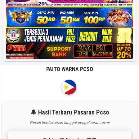
PAITO WARNA PCSO
🔔 Hasil Terbaru Pasaran Pcso
Result berdasarkan tanggal pengeluaran resmi