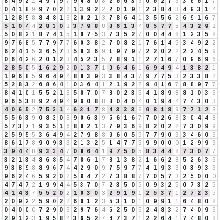
8
4
9
2
2
4
9
7
9
7
9
4
8
0
8
2
6
6
3
9
0
6
2
7
9
3
6
6
1
7
0
4
1
8
9
9
7
0
2
2
1
3
9
2
2
2
0
1
9
1
2
3
8
4
3
4
9
3
1
4
1
2
8
9
8
8
4
8
1
9
2
0
2
1
3
7
8
6
4
1
3
5
5
6
2
6
9
1
6
7
5
1
0
4
4
2
8
3
0
3
3
7
9
8
8
8
6
1
3
4
8
5
7
7
5
4
3
2
9
2
5
0
8
2
1
8
7
4
1
5
1
0
7
5
3
7
3
5
2
7
0
0
4
4
8
1
2
3
5
8
9
7
6
8
5
7
7
9
7
7
6
0
3
8
2
7
0
8
2
1
7
6
1
4
5
3
4
9
2
2
6
2
4
1
5
3
6
5
7
3
5
8
3
6
9
1
9
7
9
7
2
2
0
2
2
2
2
4
5
9
0
6
4
2
6
2
0
1
2
3
4
5
2
3
5
7
8
9
1
1
2
7
1
6
7
0
9
6
9
6
2
8
5
0
5
1
6
2
9
2
0
1
3
7
1
0
6
4
6
1
6
9
4
9
4
1
3
8
2
1
1
9
6
8
5
9
6
4
9
4
8
8
3
9
3
3
8
4
3
7
9
7
7
5
3
2
3
3
8
2
5
2
8
3
2
6
8
6
4
1
0
3
6
4
1
2
1
9
2
2
9
4
1
6
7
8
8
9
7
7
8
4
1
0
1
5
5
2
1
3
5
8
7
0
7
8
0
2
3
5
4
1
8
9
8
8
1
0
3
3
9
6
5
3
8
9
2
4
9
4
9
6
0
8
8
8
0
4
0
4
0
1
9
4
4
7
4
3
0
3
4
0
6
5
2
7
5
3
1
4
6
3
1
7
8
4
3
3
3
6
9
8
1
8
9
7
7
1
2
3
5
5
6
3
9
0
8
3
0
3
9
0
6
3
9
5
6
1
6
7
7
0
2
6
8
3
0
4
4
8
5
7
3
7
1
9
3
5
1
6
8
8
2
1
3
7
9
3
6
9
8
2
0
2
2
7
3
0
9
9
2
5
9
5
5
3
6
4
9
4
2
7
9
8
8
9
6
0
5
5
7
7
9
0
9
3
4
6
0
6
8
6
1
7
8
9
0
9
3
3
2
1
3
2
5
1
4
7
7
5
9
9
0
0
0
1
2
9
9
9
3
9
4
4
8
9
3
3
4
7
0
8
6
4
1
9
7
5
0
5
8
3
4
4
8
7
3
0
7
7
3
2
1
3
4
8
6
8
5
4
7
8
6
1
7
8
1
3
8
2
1
6
6
2
8
5
2
6
3
9
9
3
8
9
8
8
9
6
7
4
4
2
9
0
9
7
5
9
7
7
4
1
9
3
3
0
3
9
3
3
9
6
2
4
6
5
9
2
0
2
5
9
4
7
2
7
3
8
8
7
7
0
5
7
3
2
5
0
0
0
4
7
4
7
2
1
9
9
4
4
5
3
7
0
7
2
3
5
0
5
0
9
3
2
5
0
7
3
2
5
4
1
4
3
7
5
5
2
0
2
1
0
3
0
3
2
9
1
9
1
2
5
3
7
1
2
7
2
3
5
2
0
9
2
2
5
9
0
2
2
6
0
1
2
3
5
3
1
0
1
0
9
9
1
1
6
4
8
0
8
0
4
0
0
0
7
2
9
0
9
2
9
7
6
4
6
2
5
0
5
2
4
8
3
2
7
4
0
9
9
2
9
1
2
3
1
9
5
8
4
3
6
5
2
7
4
7
3
7
1
2
2
6
4
1
7
4
8
0
8