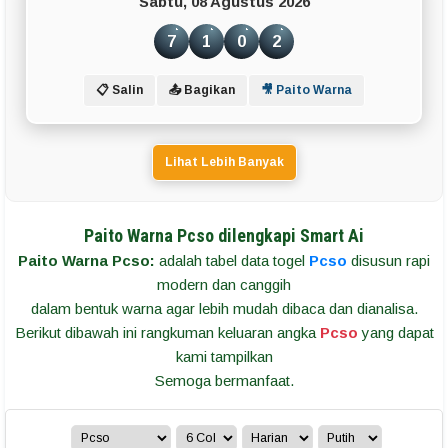
Sabtu, 08 Agustus 2026
7
1
0
2
📋 Salin
📤 Bagikan
🎥 Paito Warna
Lihat Lebih Banyak
Paito Warna Pcso dilengkapi Smart Ai
Paito Warna Pcso:
adalah tabel data togel
Pcso
disusun rapi
modern dan canggih
dalam bentuk warna agar lebih mudah dibaca dan dianalisa.
Berikut dibawah ini rangkuman keluaran angka
Pcso
yang dapat
kami tampilkan
Semoga bermanfaat.