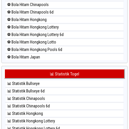
⚽ Bola Merah Nagoya
⚽ Bola Hitam Chinapools
⚽ Bola Merah North Carolina Day
⚽ Bola Hitam Chinapools 6d
⚽ Bola Merah Pcso
⚽ Bola Hitam Hongkong
⚽ Bola Merah Sao Paulo
⚽ Bola Hitam Hongkong Lottery
⚽ Bola Merah Singapore
⚽ Bola Hitam Hongkong Lottery 6d
⚽ Bola Merah Sydney
⚽ Bola Hitam Hongkong Lotto
⚽ Bola Merah Sydney Lottery
⚽ Bola Hitam Hongkong Pools 6d
⚽ Bola Merah Sydney Lottery 6d
⚽ Bola Hitam Japan
⚽ Bola Merah Sydney Lotto
⚽ Bola Hitam Japan 6d
⚽ Bola Merah Sydney Pools 6d
⚽ Bola Hitam Korea
📊 Statistik Togel
⚽ Bola Merah Taipei
⚽ Bola Hitam Kuda Lari
⚽ Bola Merah Taiwan
📊 Statistik Bullseye
⚽ Bola Hitam Magnum Cambodia
📊 Statistik Bullseye 6d
⚽ Bola Hitam Nagoya
📊 Statistik Chinapools
⚽ Bola Hitam North Carolina Day
📊 Statistik Chinapools 6d
⚽ Bola Hitam Pcso
📊 Statistik Hongkong
⚽ Bola Hitam Sao Paulo
📊 Statistik Hongkong Lottery
⚽ Bola Hitam Singapore
📊 Statistik Hongkong Lottery 6d