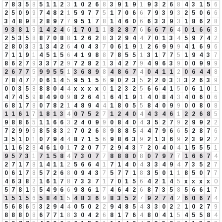
7
8
3
5
8
5
1
1
2
3
1
0
2
6
8
3
9
1
9
1
9
3
2
6
8
4
3
1
5
6
2
5
0
9
9
7
4
8
2
1
5
9
7
7
5
1
7
0
6
6
7
9
3
9
3
2
5
0
6
6
3
4
8
9
8
2
8
9
7
7
9
5
1
7
8
1
4
6
0
6
6
3
3
9
3
1
8
6
2
8
9
3
8
1
9
1
4
2
4
6
1
7
0
1
1
8
2
8
7
6
6
6
7
6
4
0
1
6
6
3
2
5
3
5
8
8
7
0
8
8
1
2
6
2
8
3
2
9
4
4
7
0
1
3
4
5
9
7
4
2
2
8
0
3
3
1
3
4
2
6
4
0
4
3
7
0
6
1
9
1
2
6
9
9
9
4
1
6
9
6
7
1
1
9
1
4
5
1
5
6
4
1
9
8
8
7
8
5
5
1
3
1
7
7
5
1
9
4
3
7
8
6
2
7
9
3
3
7
2
9
7
2
8
2
1
3
4
2
7
9
4
9
6
3
9
0
0
9
9
9
2
6
7
7
5
9
9
5
5
1
3
6
8
9
8
4
8
6
7
4
0
4
1
1
2
0
6
4
4
8
7
8
4
7
2
0
6
1
4
5
9
5
1
5
6
9
0
2
3
5
2
2
0
3
3
3
2
6
3
9
0
0
3
5
8
8
8
0
4
4
x
x
x
x
0
1
2
3
2
5
6
6
4
1
5
0
6
1
0
1
4
7
4
5
9
8
4
9
0
9
8
2
6
4
1
6
4
1
9
1
4
0
8
4
3
4
0
6
0
6
6
8
1
7
8
0
7
8
2
1
4
8
9
4
4
1
8
0
5
5
8
4
0
9
9
0
0
8
0
8
1
1
6
1
7
1
8
1
3
4
0
7
5
2
7
1
2
4
0
4
4
3
4
6
1
2
2
6
8
5
9
8
8
6
5
1
1
6
6
3
2
4
0
9
9
0
8
4
0
4
3
5
2
7
9
2
9
9
2
2
7
2
9
9
9
8
5
8
3
2
7
0
2
6
8
9
8
8
5
4
4
7
9
6
6
5
2
8
7
6
3
5
1
0
1
0
7
9
4
4
8
7
1
5
6
9
8
6
3
9
2
1
3
6
9
2
3
9
2
2
1
1
6
2
8
4
6
1
0
1
7
2
0
7
7
2
9
4
3
7
2
0
4
0
4
1
5
5
5
1
9
5
7
3
1
7
1
5
8
4
7
3
0
7
7
8
8
8
0
8
0
7
9
7
7
1
6
6
7
4
2
7
1
7
8
1
4
1
1
2
5
6
6
4
1
7
1
4
0
4
3
3
4
9
4
7
3
5
2
7
0
6
1
7
8
5
7
2
6
8
0
9
4
3
7
5
7
7
1
8
3
5
0
1
1
8
5
0
7
7
4
6
3
8
2
1
6
1
7
8
7
3
3
7
1
7
0
1
5
6
4
2
1
4
5
x
x
x
x
0
5
7
8
1
9
5
4
9
6
6
9
8
6
1
7
4
6
4
2
6
8
7
3
5
8
5
6
6
1
7
1
5
1
5
6
5
8
4
1
5
4
8
3
6
9
8
3
5
2
7
9
2
7
4
2
6
0
6
7
4
5
6
8
6
5
3
2
9
4
4
0
5
0
2
2
9
4
8
5
4
3
3
0
2
2
1
0
2
7
9
8
8
8
0
8
6
7
7
1
8
3
0
4
2
6
8
1
7
6
4
8
0
4
1
5
4
5
5
8
4