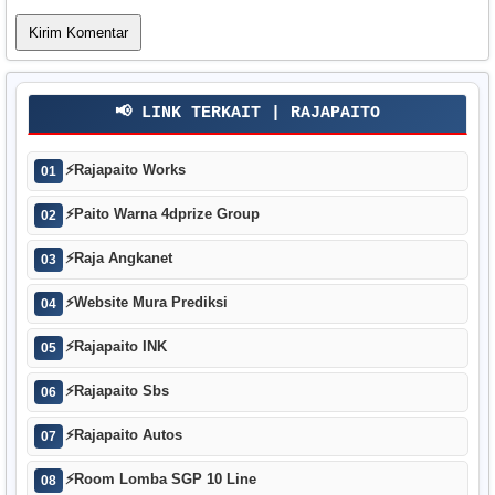
📢 LINK TERKAIT | RAJAPAITO
⚡
Rajapaito Works
01
⚡
Paito Warna 4dprize Group
02
⚡
Raja Angkanet
03
⚡
Website Mura Prediksi
04
⚡
Rajapaito INK
05
⚡
Rajapaito Sbs
06
⚡
Rajapaito Autos
07
⚡
Room Lomba SGP 10 Line
08