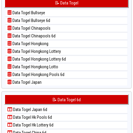
📝 Pola Dasar Korea
📝 Data Togel
📊 Statistik Sydney Lotto
📝 Pola Dasar Kuda Lari
📊 Statistik Sydney Pools 6d
Data Togel Bullseye
📝 Pola Dasar Magnum Cambodia
📊 Statistik Taipei
Data Togel Bullseye 6d
📝 Pola Dasar Nagoya
📊 Statistik Taiwan
Data Togel Chinapools
📝 Pola Dasar North Carolina Day
Data Togel Chinapools 6d
📝 Pola Dasar Pcso
Data Togel Hongkong
📝 Pola Dasar Sao Paulo
Data Togel Hongkong Lottery
📝 Pola Dasar Singapore
Data Togel Hongkong Lottery 6d
📝 Pola Dasar Sydney
Data Togel Hongkong Lotto
📝 Pola Dasar Sydney Lottery
Data Togel Hongkong Pools 6d
📝 Pola Dasar Sydney Lottery 6d
Data Togel Japan
📝 Pola Dasar Sydney Lotto
Data Togel Japan 6d
📝 Pola Dasar Sydney Pools 6d
Data Togel Korea
📝 Data Togel 6d
📝 Pola Dasar Taipei
Data Togel Kuda Lari
📝 Pola Dasar Taiwan
Data Togel Japan 6d
Data Togel Magnum Cambodia
Data Togel Hk Pools 6d
Data Togel Nagoya
Data Togel Hk Lottery 6d
Data Togel North Carolina Day
Data Togel China 6d