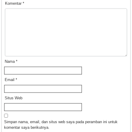
Komentar
*
Nama
*
Email
*
Situs Web
Simpan nama, email, dan situs web saya pada peramban ini untuk
komentar saya berikutnya.