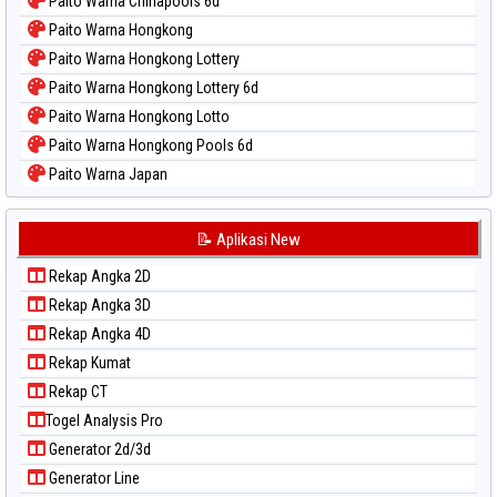
Paito Warna Chinapools 6d
Paito Warna Hongkong
Paito Warna Hongkong Lottery
Paito Warna Hongkong Lottery 6d
Paito Warna Hongkong Lotto
Paito Warna Hongkong Pools 6d
Paito Warna Japan
Paito Warna Japan 6d
Paito Warna Korea
📝 Aplikasi New
Paito Warna Kuda Lari
Rekap Angka 2D
Paito Warna Magnum Cambodia
Rekap Angka 3D
Paito Warna Nagoya
Rekap Angka 4D
Paito Warna New York Midday
Rekap Kumat
Paito Warna North Carolina Day
Rekap CT
Paito Warna Pcso
Togel Analysis Pro
Paito Warna Pennsylvania Day
Generator 2d/3d
Paito Warna Sao Paulo
Generator Line
Paito Warna Singapore