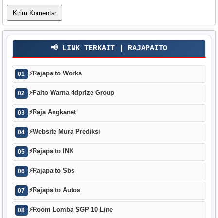
📢 LINK TERKAIT | RAJAPAITO
⚡
Rajapaito Works
01
⚡
Paito Warna 4dprize Group
02
⚡
Raja Angkanet
03
⚡
Website Mura Prediksi
04
⚡
Rajapaito INK
05
⚡
Rajapaito Sbs
06
⚡
Rajapaito Autos
07
⚡
Room Lomba SGP 10 Line
08