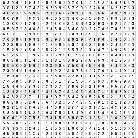
0
8
0
4
4
7
0
4
9
4
5
9
3
9
3
0
7
9
1
1
4
9
3
2
5
8
0
2
1
3
7
3
8
1
2
3
5
7
4
3
7
9
5
0
9
9
6
7
9
0
9
2
7
8
0
8
6
2
7
7
5
3
4
0
2
3
5
3
5
8
3
2
2
1
0
6
6
7
0
1
0
1
1
6
6
6
3
4
9
4
4
8
2
9
0
7
9
7
4
0
3
3
6
6
0
6
5
2
3
4
6
5
2
5
8
8
3
2
8
9
5
8
4
3
1
8
8
3
2
1
2
0
5
5
2
4
3
3
6
3
1
9
4
4
3
3
9
8
8
6
2
9
2
2
3
6
5
0
7
7
3
4
6
3
9
2
3
5
8
4
6
4
0
8
8
2
7
7
8
6
7
8
2
3
5
5
6
5
0
1
1
2
9
3
3
6
9
0
7
3
1
5
8
1
1
2
5
9
3
6
9
2
7
7
0
7
1
7
6
0
6
6
1
9
9
3
3
8
5
9
3
3
2
0
1
9
1
4
1
8
6
5
3
4
0
0
0
7
2
2
3
6
9
1
0
6
4
1
1
7
5
9
5
5
0
4
4
8
2
9
6
6
3
2
4
6
2
8
1
1
5
2
9
2
4
5
6
8
5
5
4
2
1
3
6
5
7
3
1
3
4
4
7
2
6
9
4
6
1
6
6
2
7
5
3
6
3
9
7
7
3
7
5
9
5
1
1
9
5
5
0
3
0
7
7
8
4
3
0
3
1
0
0
3
8
2
1
1
4
5
9
1
1
8
1
9
0
8
2
7
9
8
2
6
9
6
4
1
2
6
8
7
8
9
5
3
8
3
6
0
0
0
2
3
6
0
6
7
5
0
4
4
5
9
4
9
4
3
4
9
0
9
3
7
3
2
4
6
1
4
9
4
4
3
5
2
2
4
3
9
7
6
4
4
7
7
9
7
6
1
1
9
1
1
1
6
9
0
9
5
7
3
3
6
3
6
5
0
5
2
7
6
1
7
3
1
5
2
7
2
1
4
8
3
9
7
4
5
9
5
0
8
3
7
1
8
5
6
1
7
7
1
5
5
1
4
3
0
3
3
8
6
9
9
9
7
1
5
4
4
8
5
3
8
2
1
3
3
0
7
7
7
9
6
6
3
1
1
6
0
6
0
5
5
7
3
1
1
2
4
2
6
0
3
9
0
9
8
6
8
7
6
3
1
9
2
2
6
7
7
1
8
5
9
7
9
7
1
0
4
6
2
8
3
7
1
1
2
8
6
9
7
7
6
4
4
9
4
5
2
8
5
4
2
1
5
6
2
4
9
8
3
9
3
8
2
0
8
8
6
4
0
2
2
5
7
4
3
7
5
9
9
1
1
2
1
1
2
3
3
0
1
8
1
9
2
8
6
7
4
4
4
0
9
9
2
3
4
2
6
3
1
7
1
8
4
3
2
9
2
9
3
8
6
8
5
7
8
2
5
7
0
3
7
5
3
1
3
1
9
1
9
1
3
9
3
4
3
9
3
3
8
0
0
4
1
5
2
7
5
5
1
7
3
1
5
6
6
8
8
7
6
1
8
5
1
6
1
6
0
0
0
8
5
9
5
9
5
7
3
3
1
4
1
7
4
8
3
1
2
6
3
9
7
5
7
0
7
0
9
6
9
6
4
3
9
4
5
9
6
2
4
0
4
1
8
5
5
1
1
6
6
6
3
4
9
1
4
5
5
1
0
6
6
0
4
5
9
9
9
6
1
3
7
1
2
6
4
3
7
5
8
4
2
6
9
5
2
2
4
0
5
0
3
3
9