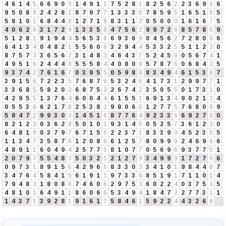
4
6
1
4
5
6
6
9
0
9
1
4
9
1
1
7
5
2
8
1
8
2
5
6
2
2
3
6
9
6
6
9
5
0
8
8
2
4
2
8
1
8
7
9
7
7
1
3
3
3
6
7
8
5
9
5
1
6
5
1
6
5
5
8
1
0
1
6
8
4
4
8
1
2
7
1
8
8
3
1
1
2
0
5
0
0
0
1
6
1
6
7
5
4
0
6
2
8
3
1
7
2
9
1
3
3
5
8
4
7
5
6
2
9
9
7
2
9
8
5
7
8
6
9
5
1
2
8
1
9
1
9
4
4
5
6
5
3
8
6
9
3
6
9
0
4
5
6
2
7
2
8
0
8
6
6
4
1
3
4
0
4
8
2
1
5
5
6
0
6
3
2
9
4
4
5
3
3
2
5
5
1
1
2
3
0
8
7
5
7
3
3
6
5
6
2
3
1
4
8
3
4
6
4
3
7
5
2
4
5
9
0
5
6
7
4
1
4
9
5
1
6
2
4
4
4
8
5
5
5
8
4
4
0
8
0
8
5
7
8
7
6
0
6
8
4
3
5
9
3
7
4
2
7
6
1
6
7
0
3
9
5
5
0
5
9
8
8
8
3
4
9
4
6
1
5
3
8
7
3
9
1
5
6
7
2
2
3
5
7
6
8
7
6
5
3
2
4
6
4
1
7
3
1
2
9
9
7
7
1
3
3
6
8
5
5
8
2
0
2
6
8
7
5
3
2
6
7
4
2
3
5
0
5
5
0
1
7
3
1
0
4
2
9
5
5
1
3
7
6
4
6
0
0
4
4
6
1
5
5
1
6
9
1
3
4
9
0
2
1
3
4
0
5
5
3
8
6
2
1
7
8
2
5
3
8
2
9
8
0
6
6
1
2
7
7
5
7
6
8
0
8
9
5
8
4
7
2
9
9
3
0
3
1
4
5
1
6
8
7
7
6
4
9
2
3
3
6
6
9
2
7
9
0
8
2
1
2
3
0
3
6
2
8
5
0
1
0
1
9
3
1
4
5
0
5
2
5
7
3
6
1
2
3
0
6
4
8
1
9
0
3
7
9
7
6
7
1
5
6
2
2
3
7
1
8
3
3
9
3
4
5
2
3
5
5
1
1
3
4
7
3
5
8
7
6
1
2
0
8
8
6
1
2
5
7
8
0
9
9
9
2
4
6
9
6
6
4
8
9
1
1
6
0
4
9
4
2
5
7
7
5
8
1
0
7
7
0
5
6
9
6
9
3
7
7
5
1
2
0
7
9
7
5
5
4
8
3
5
0
3
2
5
2
1
2
7
9
3
4
9
9
9
1
7
2
7
9
6
0
9
7
3
1
8
9
1
5
6
4
2
9
6
6
8
3
3
0
3
3
4
1
0
1
9
8
4
4
8
7
3
4
7
6
4
5
8
4
1
5
6
1
9
1
1
9
7
3
3
6
8
5
1
9
1
7
1
1
0
1
4
7
9
4
8
3
1
8
0
8
8
7
4
6
0
6
2
9
7
5
3
6
0
2
2
4
0
3
7
5
3
5
4
8
1
0
1
6
4
9
1
1
8
6
0
6
6
5
3
4
9
4
1
8
4
7
2
2
7
7
3
1
1
1
4
3
7
1
3
9
2
8
1
9
1
6
1
7
5
8
4
6
1
5
9
2
2
4
4
3
2
6
8