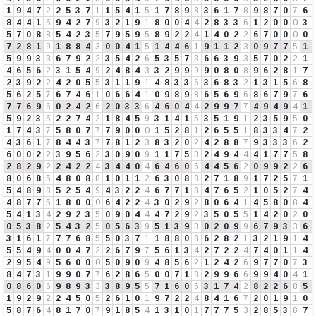
1
9
4
7
2
2
5
3
7
1
1
5
4
1
5
1
7
8
9
8
3
6
1
7
8
9
8
7
0
7
6
8
4
4
1
5
9
4
2
7
9
3
2
1
9
1
8
0
0
4
4
2
8
3
3
6
1
2
0
0
0
3
5
7
0
8
8
5
4
2
3
5
7
9
5
9
5
8
9
2
2
4
1
4
0
2
2
6
7
0
0
0
0
7
2
8
1
9
1
8
8
4
3
0
0
4
1
5
1
4
4
6
1
9
1
1
2
3
0
9
7
7
5
1
5
9
9
3
3
6
7
9
2
2
3
5
4
2
6
5
3
5
7
3
6
6
3
9
3
5
7
0
2
2
1
4
6
5
6
2
3
1
5
4
9
2
4
8
4
3
3
2
9
9
9
9
0
8
0
8
9
6
2
8
1
7
2
3
9
2
2
4
2
0
5
5
3
1
1
9
1
4
8
3
3
6
3
6
8
3
2
1
3
1
5
6
8
5
6
2
5
7
6
7
4
6
1
0
6
6
4
1
0
9
8
9
8
6
5
6
9
6
8
6
7
9
7
6
7
7
6
9
6
0
2
4
2
6
2
0
3
3
6
4
6
0
4
4
2
9
9
7
7
4
9
4
9
4
1
5
9
2
3
5
2
2
7
4
2
1
8
4
5
9
3
1
4
1
5
3
5
1
9
1
2
3
5
9
5
0
1
7
4
3
7
5
8
0
7
7
7
9
0
0
0
1
5
2
8
1
2
6
5
5
1
8
3
3
4
7
2
4
3
6
1
7
8
4
4
3
7
7
8
1
2
3
8
3
2
0
2
4
2
8
8
7
9
3
3
3
6
2
6
0
0
2
2
3
9
5
6
2
3
0
9
0
9
1
1
7
5
3
2
4
9
4
4
4
1
7
7
5
8
2
8
2
9
2
2
4
2
2
4
3
4
4
0
4
6
4
6
0
6
4
4
5
6
2
0
9
9
2
2
6
8
0
6
8
5
4
8
0
8
8
1
0
1
1
2
6
3
0
8
8
2
7
1
8
9
1
7
2
5
7
1
5
4
8
9
8
5
2
5
4
9
4
3
2
2
4
6
7
7
1
8
4
7
6
5
2
1
0
5
2
7
4
4
8
7
7
5
1
8
0
0
0
6
4
2
2
4
3
0
2
9
2
8
0
6
4
1
4
5
8
0
8
4
5
4
1
3
4
2
9
2
3
5
0
9
0
4
4
4
7
2
9
2
3
5
0
5
5
1
4
2
0
2
0
0
5
3
8
2
5
4
3
2
5
0
5
6
3
9
5
1
3
9
3
0
2
0
9
9
6
7
9
3
3
6
3
1
6
1
7
7
7
6
8
5
5
0
3
7
1
1
8
8
0
8
6
2
8
2
1
3
2
1
9
1
4
5
5
4
9
4
0
0
4
7
2
2
6
7
9
7
5
6
1
3
4
2
7
2
2
4
7
4
0
1
1
4
2
9
5
4
9
5
6
0
0
0
5
0
9
0
9
4
8
5
6
2
1
2
4
2
6
9
7
7
0
7
3
8
4
7
3
1
9
9
0
7
7
6
2
8
6
5
0
0
7
1
8
2
9
9
6
6
9
9
4
0
4
1
0
8
6
0
6
9
8
9
3
3
3
8
9
5
5
7
1
6
0
6
3
1
7
4
2
8
2
2
6
8
5
1
9
2
9
2
2
4
5
0
5
2
6
1
0
1
9
7
2
2
4
8
4
1
6
7
2
0
1
9
1
0
5
8
7
6
4
8
1
7
0
7
9
1
8
5
4
1
3
1
0
1
7
7
7
5
3
2
8
5
3
8
7