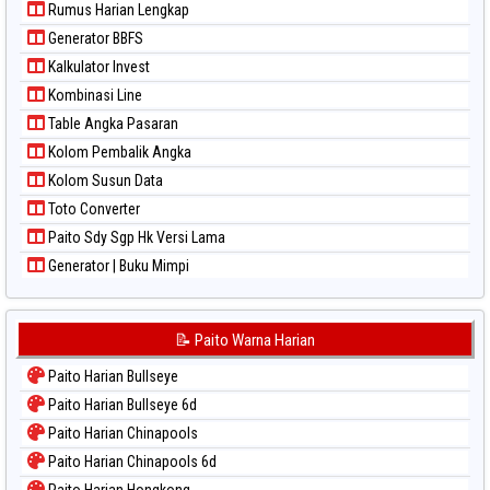
Rumus Harian Lengkap
Paito Warna Sydney
Generator BBFS
Paito Warna Sydney Lottery
Kalkulator Invest
Paito Warna Sydney Lottery 6d
Kombinasi Line
Paito Warna Sydney Lotto
Table Angka Pasaran
Paito Warna Sydney Pools 6d
Kolom Pembalik Angka
Paito Warna Taipei
Kolom Susun Data
Paito Warna Taiwan
Toto Converter
Paito Sdy Sgp Hk Versi Lama
Generator | Buku Mimpi
📝 Paito Warna Harian
Paito Harian Bullseye
Paito Harian Bullseye 6d
Paito Harian Chinapools
Paito Harian Chinapools 6d