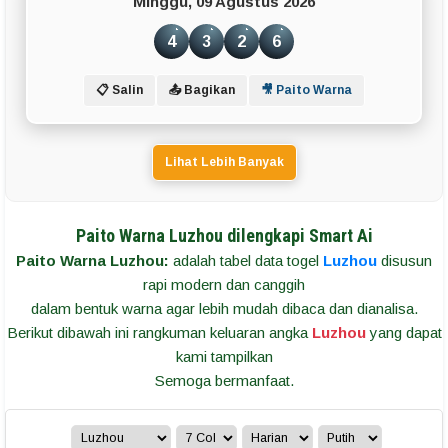
Minggu, 09 Agustus 2026
4
3
2
6
📋 Salin
📤 Bagikan
🎥 Paito Warna
Lihat Lebih Banyak
Paito Warna Luzhou dilengkapi Smart Ai
Paito Warna Luzhou:
adalah tabel data togel
Luzhou
disusun
rapi modern dan canggih
dalam bentuk warna agar lebih mudah dibaca dan dianalisa.
Berikut dibawah ini rangkuman keluaran angka
Luzhou
yang dapat
kami tampilkan
Semoga bermanfaat.