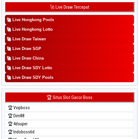
Prediksi Korea
🚀 Live Draw Tercepat
Prediksi Kuda Lari
🚀
Live Hongkong Pools
Prediksi Magnum Cambodia
Prediksi Nagoya
🚀
Live Hongkong Lotto
Prediksi North Carolina Day
🚀
Live Draw Taiwan
Prediksi Pcso
🚀
Live Draw SGP
Prediksi Sao Paulo
🚀
Live Draw China
Prediksi Singapore
🚀
Live Draw SDY Lotto
Prediksi Sydney
🚀
Prediksi Sydney Lottery
Live Draw SDY Pools
Prediksi Sydney Lottery 6d
Prediksi Sydney Lotto
🏆 Situs Slot Gacor Boss
Prediksi Sydney Pools 6d
🏆 Vvipboss
Prediksi Taipei
🏆 Dim88
Prediksi Taiwan
🏆 4dsuper
🏆 Indoboss6d