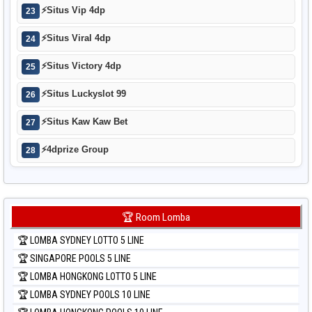
⚡
Situs Vip 4dp
23
⚡
Situs Viral 4dp
24
⚡
Situs Victory 4dp
25
⚡
Situs Luckyslot 99
26
⚡
Situs Kaw Kaw Bet
27
⚡
4dprize Group
28
🏆 Room Lomba
🏆 LOMBA SYDNEY LOTTO 5 LINE
🏆 SINGAPORE POOLS 5 LINE
🏆 LOMBA HONGKONG LOTTO 5 LINE
🏆 LOMBA SYDNEY POOLS 10 LINE