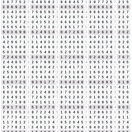
3
0
7
7
5
2
7
0
4
8
5
8
2
1
8
6
8
4
5
7
3
3
9
7
7
2
5
7
2
3
5
3
8
6
9
2
9
2
3
0
8
9
0
8
8
4
8
5
4
5
5
1
9
0
6
9
1
6
7
3
9
9
8
3
4
3
0
9
9
7
5
8
5
9
3
3
9
6
3
0
0
4
4
8
8
6
0
0
8
8
8
2
7
2
1
5
2
8
4
3
4
5
5
4
2
7
9
4
9
2
8
7
6
4
7
1
6
6
2
1
3
2
3
0
0
3
5
0
7
2
9
0
4
3
5
3
2
5
6
6
6
8
2
5
7
6
0
8
8
5
2
7
2
0
7
9
5
6
5
4
5
9
2
1
7
5
3
0
3
3
8
5
1
7
7
5
4
3
1
5
1
3
4
9
5
3
5
0
3
6
9
8
8
6
2
4
9
1
4
5
0
4
7
2
6
6
3
9
3
3
6
3
8
2
2
0
2
1
6
5
3
2
8
1
7
1
5
0
8
3
2
1
0
6
1
5
0
5
9
4
7
3
8
4
3
3
5
0
4
2
9
6
7
1
8
3
1
4
0
3
6
9
0
5
4
0
6
8
5
4
0
8
3
3
0
3
9
2
9
6
4
5
0
8
8
7
8
4
4
0
6
0
6
0
5
0
1
8
6
5
6
5
3
3
7
4
2
0
5
4
5
0
3
9
8
8
7
0
7
5
4
8
4
3
5
2
9
7
3
6
9
3
3
0
5
4
6
1
1
8
5
7
2
4
6
0
5
5
3
0
0
8
2
2
4
1
7
2
6
9
9
9
0
2
4
6
2
9
2
7
6
7
2
4
4
8
5
7
3
2
6
7
9
8
9
8
7
6
2
0
8
5
4
0
9
5
7
6
9
6
0
4
5
9
4
5
6
3
7
1
4
0
0
0
4
2
6
0
8
4
1
7
3
1
1
4
1
3
5
1
6
7
0
7
2
5
6
6
8
8
7
8
3
9
7
4
7
2
2
1
3
1
8
9
8
1
6
9
2
8
3
2
9
8
7
6
4
3
3
7
1
8
3
5
4
9
0
6
6
7
9
5
6
8
4
3
8
5
7
5
4
2
6
1
8
7
1
6
0
7
2
5
7
9
3
9
1
7
7
5
3
9
4
3
4
8
3
8
6
2
8
9
5
5
6
1
9
1
5
7
0
0
2
2
7
6
7
3
6
3
9
6
4
8
3
3
5
8
8
3
2
6
7
1
8
4
2
1
8
0
3
8
9
3
3
2
1
2
4
8
9
8
3
7
0
3
6
6
3
5
8
6
9
1
2
3
7
6
0
2
6
4
9
1
6
7
7
2
6
5
0
7
7
9
5
3
2
0
2
2
0
1
8
9
3
1
4
9
2
6
3
9
7
1
8
8
7
4
0
1
6
1
1
2
8
7
6
6
6
5
2
3
4
8
8
5
9
5
1
6
4
2
9
1
7
0
1
1
5
3
0
7
7
0
7
5
3
8
1
9
8
8
0
3
9
6
4
0
4
9
0
3
7
8
3
0
5
3
8
8
7
2
2
4
1
5
1
0
6
4
6
1
7
1
2
8
6
3
3
6
3
7
5
3
7
7
3
4
2
6
9
1
5
0
6
5
2
2
1
3
3
5
4
9
6
7
9
4
3
1
4
8
1
1
1
1
7
8
1
2
3
9
2
0
1
3
4
7
6
5
2
0
4
5
9
0
2
9
3
5
0
5
6
7
4
2
7
7
8
2
1
3
3
4
0
1
2
9
2
8
2
6
7
9
4
4
8
4
0
2
3
5
8
3
3
9