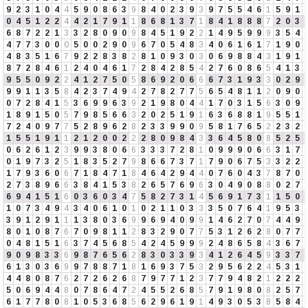
9
2
3
1
0
4
4
5
9
0
8
6
3
9
8
4
0
2
3
9
3
9
7
5
5
4
6
1
5
9
1
0
4
5
1
2
2
4
4
2
1
7
9
1
1
8
6
8
1
3
7
1
8
4
1
8
8
8
7
2
0
3
6
8
7
2
2
1
3
3
2
8
0
9
0
9
8
4
5
1
9
2
2
1
4
9
5
9
9
9
3
5
4
4
7
7
3
0
0
0
5
0
0
2
9
0
9
6
7
0
5
4
8
3
4
0
6
1
6
1
7
1
9
0
4
8
3
5
1
6
7
9
2
2
8
3
8
2
8
1
0
9
3
0
3
0
6
9
8
8
4
3
1
9
1
8
7
2
8
4
6
1
2
4
0
4
6
1
7
2
8
4
2
8
5
4
2
7
6
0
8
6
5
4
1
3
9
5
5
0
9
2
2
4
1
2
7
5
0
5
8
6
9
2
0
6
6
6
7
3
1
9
3
3
0
2
9
9
9
1
1
3
5
8
4
2
3
7
4
9
4
2
7
8
2
7
7
5
6
5
4
8
1
1
2
0
9
0
0
7
2
8
4
1
5
3
6
9
9
6
3
9
2
1
9
8
0
4
4
1
7
0
3
1
5
6
3
0
9
1
8
9
1
5
0
5
7
9
8
5
6
6
3
2
0
2
5
1
9
1
6
3
6
8
8
1
9
5
5
1
7
2
4
0
9
7
7
5
2
8
9
6
2
8
2
3
3
9
9
0
9
5
8
1
7
6
5
2
2
3
2
1
5
5
1
9
1
1
2
1
2
0
0
2
2
2
8
0
9
8
4
3
3
6
4
5
8
0
8
5
2
5
0
6
2
6
1
2
3
9
9
3
8
0
6
6
3
3
3
7
2
8
1
0
9
9
9
0
6
6
3
1
7
0
1
9
7
3
2
5
1
8
3
5
2
7
9
8
6
6
7
3
7
1
7
9
0
6
7
5
3
3
2
2
1
7
9
3
6
0
6
7
1
8
4
7
1
8
4
6
4
2
9
4
4
0
7
6
0
4
3
7
8
7
0
2
7
3
8
9
6
6
3
8
4
1
5
3
8
2
6
5
7
6
9
6
3
0
4
9
0
8
8
0
2
7
6
9
4
1
5
1
6
0
3
6
0
3
4
7
5
8
2
7
3
1
4
5
6
9
1
7
3
1
1
5
0
1
0
7
3
4
9
4
3
4
0
6
1
0
1
0
2
1
1
0
3
3
3
5
0
7
6
4
1
9
5
3
3
9
1
2
9
1
1
1
3
8
0
3
6
9
9
6
9
4
0
9
9
1
4
6
2
7
0
7
4
4
9
8
0
1
0
8
7
6
7
0
9
8
1
1
2
8
3
2
9
0
7
7
5
3
1
2
6
2
8
0
7
7
0
4
8
1
5
1
6
3
7
4
5
6
8
5
4
2
4
5
9
9
9
2
4
8
6
5
8
4
3
6
7
9
0
9
8
3
3
6
9
8
7
6
5
6
2
8
3
0
3
3
9
3
4
1
2
6
4
5
9
3
3
7
6
1
3
0
3
6
9
9
7
8
8
7
1
8
1
6
9
3
7
5
3
2
9
5
6
2
2
4
5
3
1
4
4
8
0
8
7
6
2
7
2
6
2
6
8
7
9
7
7
1
2
3
7
7
9
4
8
2
1
2
2
2
5
0
6
9
4
4
8
0
7
8
6
4
7
2
4
5
5
2
6
8
5
7
9
1
9
8
0
8
2
5
7
6
1
7
7
8
0
8
1
0
5
3
6
8
5
6
2
9
6
1
9
1
4
9
3
0
5
3
8
5
8
4