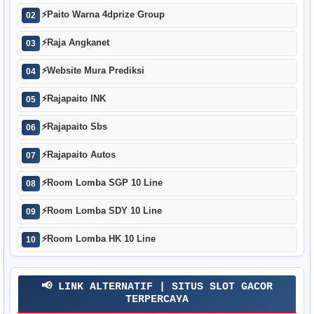
⚡
Paito Warna 4dprize Group
02
⚡
Raja Angkanet
03
⚡
Website Mura Prediksi
04
⚡
Rajapaito INK
05
⚡
Rajapaito Sbs
06
⚡
Rajapaito Autos
07
⚡
Room Lomba SGP 10 Line
08
⚡
Room Lomba SDY 10 Line
09
⚡
Room Lomba HK 10 Line
10
📢 LINK ALTERNATIF | SITUS SLOT GACOR
TERPERCAYA