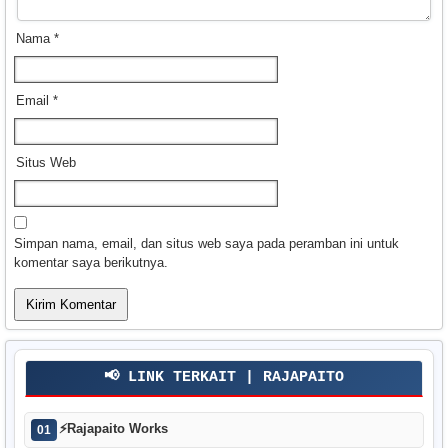
Nama
*
Email
*
Situs Web
Simpan nama, email, dan situs web saya pada peramban ini untuk
komentar saya berikutnya.
📢 LINK TERKAIT | RAJAPAITO
⚡
Rajapaito Works
01