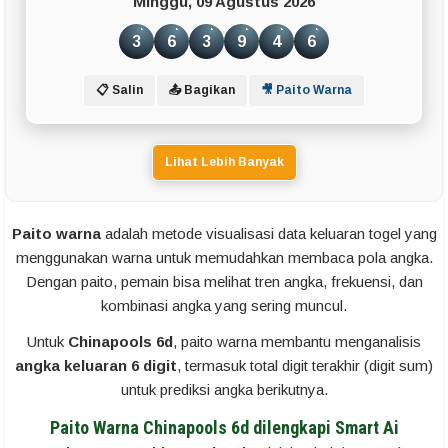
Minggu, 09 Agustus 2026
3
6
3
9
4
6
📋 Salin
📤 Bagikan
🎥 Paito Warna
Lihat Lebih Banyak
Paito warna
adalah metode visualisasi data keluaran togel yang
menggunakan warna untuk memudahkan membaca pola angka.
Dengan paito, pemain bisa melihat tren angka, frekuensi, dan
kombinasi angka yang sering muncul.
Untuk
Chinapools 6d
, paito warna membantu menganalisis
angka keluaran 6 digit
, termasuk total digit terakhir (digit sum)
untuk prediksi angka berikutnya.
Paito Warna Chinapools 6d dilengkapi Smart Ai