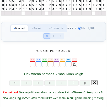
8
9
5
5
5
4
9
5
7
3
7
0
2
2
1
5
9
6
7
3
1
1
1
9
4
6
4
1
9
8
6
8
1
6
6
3
1
4
2
6
5
8
5
3
8
7
3
7
9
0
2
2
9
6
5
4
3
1
4
7
9
1
9
7
7
4
0
7
7
5
0
5
1
4
4
8
3
4
5
7
6
1
7
1
2
0
1
1
9
1
3
8
6
.
.
.
.
ON
OFF
Manual
Smart
Otomatis
GARIS
☀
⚡
✦
🔍 CARI PER KOLOM
A1
A2
AS
CO
KE
EK
JM
CL
🆑
Cek warna perbaris - masukkan 4digit
Perhatian!
Jika terjadi kesalahan pada update
Paito Warna Chinapools 6d
bisa langsung komen atau merujuk ke web resmi result game masing masing.