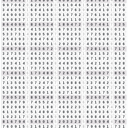
4
7
0
0
0
1
1
1
5
4
9
0
4
4
4
0
9
2
5
9
5
5
8
7
6
6
7
4
6
8
3
9
9
7
0
6
2
8
6
2
8
6
5
3
8
1
6
1
0
4
6
1
5
4
3
5
1
4
5
8
0
0
3
4
6
0
5
5
1
6
8
4
1
6
8
5
9
6
0
7
6
3
9
8
4
5
4
1
0
1
1
7
9
4
6
9
0
9
3
3
5
7
6
8
3
5
8
9
1
0
7
9
2
2
3
7
6
1
9
6
6
8
9
0
5
9
0
8
3
7
1
2
2
7
2
5
3
8
9
4
3
1
1
0
1
2
9
0
4
9
1
1
6
3
1
8
6
4
0
9
6
6
8
2
6
5
2
4
6
1
8
9
4
7
2
9
7
0
7
4
6
1
7
3
2
5
3
6
6
3
0
4
4
4
1
5
8
0
9
9
6
7
9
3
3
0
3
5
9
6
0
6
9
6
0
3
0
5
3
3
7
3
1
4
9
8
0
5
9
7
7
8
9
9
2
9
3
3
7
7
2
5
8
9
8
0
1
1
2
5
4
3
9
3
3
9
0
4
7
6
4
1
0
7
9
9
7
5
3
8
3
0
6
4
9
4
5
2
8
3
4
1
6
0
6
6
3
8
2
5
5
1
6
2
9
2
8
0
2
2
4
5
7
0
3
6
9
4
8
6
3
4
6
7
8
4
3
3
5
3
6
7
2
9
7
4
3
9
5
7
3
7
2
8
1
4
1
5
7
1
7
3
2
7
3
5
4
9
4
6
2
0
0
2
2
6
8
9
2
3
7
1
5
9
3
1
5
2
7
9
1
0
9
4
4
8
2
2
4
8
9
5
0
0
5
5
0
4
5
8
5
6
2
6
7
1
8
7
2
9
3
8
9
4
0
3
4
1
4
5
3
9
9
3
6
2
8
4
4
8
9
5
0
5
6
4
2
1
4
0
4
9
2
8
4
8
9
0
0
1
1
7
3
7
5
6
5
2
8
1
0
7
9
9
9
4
5
6
4
0
9
9
5
0
4
7
1
4
0
1
5
6
1
7
3
4
8
6
5
7
2
6
9
0
2
2
5
2
3
9
2
7
9
8
5
6
2
7
9
8
8
1
9
3
9
7
6
4
2
6
3
2
0
1
7
8
6
6
2
5
8
2
7
9
4
3
9
7
1
3
5
0
8
8
0
7
2
4
7
0
7
1
1
9
8
8
6
5
3
3
7
8
4
2
6
6
8
2
0
5
0
9
5
0
5
3
9
0
2
4
6
1
6
5
9
2
6
8
5
1
2
5
6
4
7
2
7
2
5
5
3
6
8
6
5
2
8
0
8
0
1
8
9
6
2
7
1
4
3
7
5
5
3
1
7
5
3
9
0
9
7
0
0
5
2
9
2
8
9
1
9
4
8
3
5
6
4
2
0
3
3
0
2
6
0
7
4
2
0
6
8
2
6
8
0
7
9
7
7
4
5
5
2
4
6
5
0
3
5
0
6
6
7
2
1
3
6
9
6
6
3
3
8
9
2
9
8
9
8
9
2
3
1
8
8
7
4
6
8
2
2
3
5
8
3
4
6
6
7
4
7
5
5
6
1
1
0
6
2
8
5
1
4
8
9
4
4
7
8
9
5
3
9
3
8
1
9
0
3
6
9
0
7
4
1
0
2
3
1
7
8
2
5
6
3
4
5
9
5
9
9
6
9
8
8
6
9
8
4
8
4
3
2
3
7
8
1
6
7
9
4
4
5
4
5
0
1
4
5
2
0
3
3
2
3
5
8
3
5
0
9
4
4
7
6
0
7
6
0
9
1
5
6
3
1
6
1
2
0
2
2
4
5
4
1
7
8
7
9
6
6
9
1
1
7
3
1