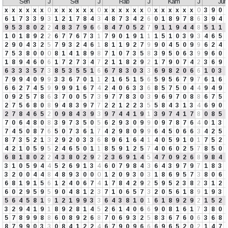
Sen
J
Sel
J
Rab
J
Kam
J
Ju
x
x
x
x
x
x
0
x
x
x
x
x
x
0
x
x
x
x
x
x
0
x
x
x
x
x
x
0
3
9
0
6
1
7
3
3
9
3
1
2
1
7
8
4
3
4
8
7
3
4
2
6
0
1
8
9
7
8
6
3
9
4
9
5
3
8
0
2
2
4
8
3
7
9
6
6
8
4
7
0
5
2
7
9
1
1
9
4
4
8
5
1
1
1
0
1
8
9
2
2
6
7
7
6
7
3
1
7
9
0
1
9
1
1
1
5
1
0
3
9
3
4
6
5
2
9
0
4
3
2
5
7
9
3
2
4
6
1
8
1
1
9
2
7
9
9
0
4
5
0
9
9
6
2
4
7
5
3
8
0
0
0
8
1
4
1
8
9
8
7
1
0
7
3
5
8
3
9
5
0
6
3
9
9
6
0
1
8
9
4
6
0
6
1
7
2
7
3
4
7
2
1
1
8
2
9
2
1
7
9
0
7
4
2
3
6
9
6
3
3
3
5
7
3
8
5
3
5
5
1
6
6
7
8
3
0
3
3
6
9
8
2
0
6
6
1
0
3
7
9
9
4
0
9
9
3
3
6
7
0
1
1
2
1
6
5
1
5
6
5
9
5
6
7
9
7
6
1
6
6
6
2
7
4
5
9
9
9
9
1
6
7
4
2
4
0
6
3
3
6
8
5
7
5
0
4
4
9
4
9
0
9
2
5
7
8
6
3
7
0
0
5
7
3
9
7
7
8
3
0
3
9
6
9
7
0
8
8
6
7
5
2
7
5
6
8
0
8
9
4
8
3
9
7
7
2
2
1
2
2
3
5
5
8
4
3
1
3
4
6
9
0
2
7
8
4
6
5
2
0
9
8
4
3
9
3
9
7
4
4
1
9
1
3
9
7
4
1
7
8
0
8
5
7
0
6
4
8
0
8
3
9
7
3
5
0
5
6
2
9
3
0
9
9
0
9
7
8
7
6
4
0
1
3
7
4
5
0
8
7
6
5
0
7
3
6
1
7
4
2
9
8
0
9
9
6
4
5
0
6
6
3
4
2
5
8
7
3
5
2
1
3
2
9
2
0
3
3
6
8
9
6
1
6
4
1
4
0
5
9
1
0
1
7
5
2
4
2
1
0
5
9
5
2
4
6
5
0
1
1
8
5
9
1
2
5
7
4
0
6
0
2
5
7
8
5
0
6
8
1
8
0
2
2
4
3
8
0
2
9
2
2
3
6
9
1
4
5
4
7
0
9
2
6
8
9
8
4
3
1
0
5
9
4
4
5
2
6
9
1
3
4
6
0
7
9
8
4
3
6
4
3
9
7
9
7
1
8
3
3
2
0
0
4
4
8
4
8
9
3
0
0
0
1
2
0
9
3
0
3
1
8
6
9
5
7
3
8
0
6
6
8
1
9
1
5
6
1
2
4
0
6
7
4
1
7
8
4
2
9
2
5
9
5
2
3
8
2
3
1
2
6
0
2
9
5
9
5
9
0
4
8
1
2
3
7
1
0
6
5
7
3
2
0
5
6
1
8
9
1
9
3
5
6
4
5
8
1
9
1
2
1
9
9
3
3
6
4
3
8
1
0
1
6
1
8
9
2
9
2
1
5
2
3
2
9
4
1
9
1
8
9
2
8
1
4
5
2
6
1
4
0
6
6
9
0
8
1
6
1
7
3
8
0
5
7
8
9
9
8
8
6
0
8
9
2
6
8
7
0
6
9
3
2
5
8
3
6
7
6
0
6
3
6
8
8
7
9
9
0
3
3
0
8
4
1
2
2
4
6
7
9
0
9
6
6
6
9
6
5
2
0
2
1
4
7