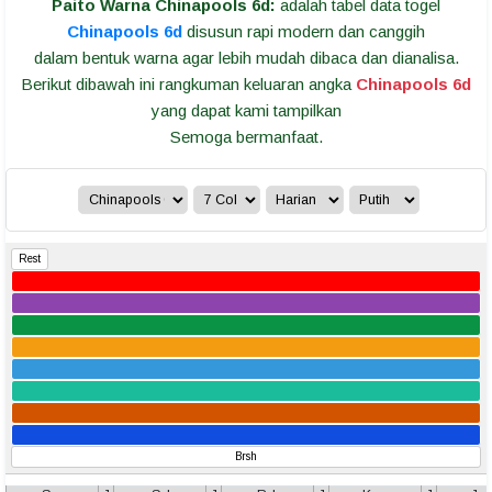
Paito Warna Chinapools 6d:
adalah tabel data togel
Chinapools 6d
disusun rapi modern dan canggih
dalam bentuk warna agar lebih mudah dibaca dan dianalisa.
Berikut dibawah ini rangkuman keluaran angka
Chinapools 6d
yang dapat kami tampilkan
Semoga bermanfaat.
Rest
Brsh