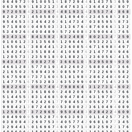
0
6
4
9
7
2
9
9
1
0
0
5
1
6
1
8
7
2
9
4
4
6
1
4
3
7
5
3
6
5
9
0
6
3
9
5
9
5
1
8
3
2
1
2
3
4
4
7
6
3
1
4
3
6
4
4
2
0
2
8
0
7
9
7
2
0
5
8
4
2
1
3
0
6
7
4
4
8
1
9
3
1
4
2
5
5
3
7
4
2
8
6
8
8
2
0
2
7
3
1
4
5
0
5
8
0
8
8
1
8
9
4
0
4
2
3
4
5
6
8
5
2
8
3
9
5
4
6
5
3
8
3
4
6
4
2
0
2
6
1
4
7
3
4
7
0
3
8
5
9
5
5
8
7
3
9
7
1
8
8
0
8
0
4
9
5
0
3
3
3
1
3
6
7
6
4
8
7
6
0
6
6
3
1
3
2
5
3
4
9
2
6
8
4
0
0
4
8
9
8
5
7
2
6
0
8
8
2
5
9
0
6
4
1
7
6
5
9
3
4
3
1
6
7
8
4
1
5
8
2
1
6
3
2
4
8
8
7
8
0
2
1
3
4
7
2
5
9
0
1
0
6
1
2
3
3
1
3
5
6
8
5
1
2
9
6
4
6
1
9
5
3
2
2
1
3
6
1
4
1
6
5
0
6
1
7
3
8
8
4
4
1
5
2
3
6
0
8
5
4
6
7
1
6
9
8
8
4
9
7
1
6
4
2
4
2
6
3
5
1
8
8
4
3
4
1
0
6
8
7
6
2
1
4
7
7
8
6
9
4
6
1
2
0
5
7
3
1
2
3
5
9
1
8
9
0
1
8
8
2
1
3
2
3
6
0
5
6
2
4
1
5
9
4
3
4
3
7
1
0
0
8
2
7
0
7
3
6
6
6
1
0
1
5
2
9
5
0
9
9
9
3
0
4
6
6
1
2
8
1
5
7
7
0
1
9
1
4
3
2
6
0
2
2
5
8
8
0
4
3
7
3
6
6
2
1
6
5
0
2
2
5
8
9
4
3
9
3
0
8
5
9
7
0
7
7
3
2
2
6
9
6
5
8
2
5
6
7
5
9
8
8
7
3
7
1
6
0
6
5
1
8
1
9
8
8
2
8
6
2
4
0
4
0
4
2
1
4
7
7
5
1
6
7
5
3
2
8
3
2
6
3
5
2
9
9
9
0
8
7
7
1
4
5
2
3
5
9
8
2
2
6
3
9
0
0
5
7
4
0
4
7
9
8
8
6
4
1
3
1
2
7
3
1
4
6
0
2
5
0
8
3
1
0
1
3
6
1
8
6
0
6
2
4
8
2
0
9
9
8
7
5
6
5
6
2
7
6
6
5
1
4
4
5
5
1
8
3
1
4
6
8
5
0
9
4
7
8
4
3
6
3
1
9
7
0
7
7
9
5
0
9
0
7
9
7
7
6
2
4
2
6
1
7
7
9
8
4
5
3
8
0
5
6
2
7
7
5
4
2
6
9
9
8
4
2
1
3
8
7
2
4
0
0
0
5
3
8
0
0
2
2
3
6
1
0
4
9
4
0
8
9
1
2
5
8
0
7
7
3
7
2
9
6
5
2
9
5
0
4
4
8
3
0
2
8
4
2
2
4
6
0
9
0
8
4
9
9
0
9
5
9
5
2
8
7
6
9
6
3
3
9
3
3
0
1
1
4
2
5
7
7
2
5
0
3
8
0
8
4
3
2
6
0
7
5
3
8
4
0
5
7
7
4
2
9
6
8
1
0
7
7
3
4
5
3
2
9
4
4
1
5
0
1
6
9
6
7
4
6
0
7
5
7
1
8
8
3
2
5
9
2
2
1
7
6