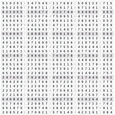
5
3
0
2
0
1
1
3
4
7
5
4
5
9
1
1
7
6
8
3
2
5
0
9
1
3
3
6
7
1
5
9
5
2
2
5
0
5
7
8
4
7
1
1
2
3
4
6
1
7
1
8
6
7
1
3
4
1
5
0
1
1
6
2
3
0
5
5
1
1
6
0
4
7
2
9
4
2
3
7
4
4
8
0
4
4
9
4
3
7
0
6
5
1
9
0
2
6
0
6
5
3
0
0
7
6
4
7
5
8
9
5
1
6
4
7
0
3
1
6
7
2
1
0
4
5
0
6
6
1
7
4
1
1
7
6
0
6
9
8
9
1
3
5
8
2
8
3
6
9
1
1
0
5
2
1
6
3
0
2
7
9
3
4
3
1
5
9
5
4
7
1
1
1
9
1
0
6
9
4
7
9
7
8
5
9
7
7
7
5
0
7
7
6
6
6
9
4
3
7
3
7
1
4
6
7
4
7
1
9
8
2
2
4
2
0
1
9
5
9
9
9
7
7
1
8
9
8
3
0
3
4
9
9
1
9
6
6
3
9
7
0
1
5
6
0
6
6
1
0
0
3
5
6
2
4
2
6
2
8
1
9
0
5
6
3
1
4
5
2
9
1
9
3
2
5
9
4
0
4
0
1
2
6
5
2
8
7
1
6
9
0
9
3
8
3
1
0
6
6
2
1
9
7
8
2
1
1
3
8
3
7
8
8
7
8
6
0
2
0
4
6
7
4
2
2
7
5
5
6
2
4
5
6
2
4
4
8
4
5
6
1
1
0
9
5
1
6
8
1
8
0
0
5
5
1
2
0
6
0
8
8
0
7
7
9
7
4
2
3
8
8
6
6
7
4
8
7
6
2
9
6
6
5
3
8
7
6
5
0
7
8
6
0
7
1
8
9
2
2
3
2
2
3
3
4
7
1
9
1
4
3
3
2
0
9
9
3
9
2
2
5
5
1
4
4
9
4
0
6
6
4
5
8
0
6
5
1
6
9
6
3
3
2
9
7
5
3
0
0
0
1
1
5
6
5
3
7
1
7
8
6
9
5
0
9
7
5
8
9
9
9
2
7
9
5
0
0
0
9
7
3
9
1
7
8
3
5
7
1
6
7
4
8
1
9
0
5
1
0
8
9
8
2
2
3
9
3
8
2
7
4
1
5
5
9
5
9
1
4
9
4
2
6
7
5
7
2
4
7
6
5
6
2
7
9
2
8
9
5
5
4
0
9
9
5
4
9
3
1
7
4
4
0
4
6
0
3
0
8
6
2
0
4
4
3
3
1
7
6
6
3
6
0
7
2
3
0
3
0
9
2
7
3
3
6
7
7
8
7
2
1
4
3
5
8
1
2
3
6
9
2
2
6
3
7
2
4
8
3
3
2
1
1
0
3
3
6
8
0
2
2
5
2
0
7
7
0
9
6
3
8
5
4
7
7
0
6
8
1
9
6
5
4
1
2
6
8
9
1
1
2
7
2
1
8
6
5
5
2
7
3
2
5
7
3
8
0
8
3
7
1
8
2
7
5
0
7
7
5
5
8
0
4
0
8
4
6
1
0
4
8
5
5
4
9
0
0
2
7
3
8
2
6
3
9
2
6
4
1
0
7
2
0
3
7
4
4
6
1
2
2
0
8
5
7
3
5
4
5
1
8
8
7
0
9
2
7
3
3
6
7
6
2
6
5
1
8
7
0
7
9
9
8
7
4
8
3
2
8
4
3
2
0
2
3
2
9
8
1
7
8
9
1
1
2
0
8
5
2
4
6
2
7
0
9
2
1
3
5
7
9
1
4
0
4
4
2
3
1
9
1
1
0
8
4