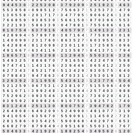
4
9
8
6
0
6
6
1
5
8
8
5
4
9
0
3
5
9
7
5
3
1
4
3
8
2
8
1
7
2
8
9
4
4
5
3
0
3
2
2
5
3
0
8
8
3
7
9
2
0
9
9
2
5
1
8
2
1
3
4
6
3
5
5
3
8
5
8
4
0
9
8
5
1
2
3
7
5
6
6
3
7
1
5
2
5
3
7
3
1
4
7
9
1
3
0
5
5
8
4
2
0
1
7
1
7
8
3
4
7
7
9
5
5
9
0
6
6
2
6
8
1
2
6
7
6
6
8
5
9
5
9
3
8
5
3
0
3
5
6
6
1
5
0
5
8
7
0
3
9
6
6
5
5
3
3
2
2
1
9
3
3
5
8
6
3
3
9
3
0
4
7
8
8
1
9
7
5
5
6
8
6
5
6
1
6
8
1
0
7
5
4
9
6
3
7
9
1
6
7
4
0
5
7
9
7
7
1
4
9
1
3
2
5
2
3
1
4
2
8
9
9
4
4
5
7
8
9
7
8
6
3
8
7
1
6
4
1
7
7
5
8
9
8
8
0
1
8
1
4
0
0
9
9
9
2
3
1
7
6
0
6
8
6
3
5
2
7
9
6
0
3
9
5
5
1
8
3
3
6
4
2
8
8
4
3
8
1
2
0
9
8
8
2
3
0
1
1
8
9
1
7
2
5
8
5
4
0
9
6
4
9
1
6
6
7
4
6
3
4
1
1
6
7
2
1
3
5
8
7
6
8
4
1
3
7
1
8
7
9
4
1
8
6
5
7
1
8
0
7
5
2
9
8
8
1
3
2
9
4
5
9
5
5
0
3
3
6
9
3
2
6
5
4
9
3
2
5
7
8
8
6
8
7
0
7
7
9
1
6
5
6
2
4
2
2
4
7
9
7
5
9
8
9
7
4
7
4
1
5
1
4
3
1
3
6
9
2
3
9
4
4
6
1
0
6
5
4
1
2
3
2
5
0
6
2
7
3
4
3
7
8
5
2
1
7
8
6
5
1
3
4
2
9
2
9
3
0
5
7
5
3
6
4
0
0
7
9
8
4
3
7
9
4
7
8
6
3
9
4
7
0
3
3
1
4
2
5
3
0
1
9
1
8
1
2
3
2
6
3
9
2
2
3
1
1
9
5
6
2
5
4
3
6
1
2
3
1
2
3
7
7
6
4
5
0
4
5
2
1
2
5
9
5
0
6
7
5
3
1
4
2
3
8
1
0
7
7
5
1
5
5
9
6
6
4
0
9
5
6
1
0
7
1
8
3
9
9
2
4
8
3
1
0
5
8
9
4
4
2
5
7
4
0
3
3
9
8
8
7
5
2
9
6
2
8
0
9
3
5
4
6
1
3
6
5
5
0
2
2
7
3
6
0
2
0
2
6
2
1
0
3
9
5
9
2
2
8
0
9
8
2
6
8
9
1
0
7
5
8
4
1
8
2
5
7
1
8
7
4
0
8
3
1
2
4
4
8
2
5
1
1
3
0
3
8
0
0
7
5
2
7
3
9
4
7
8
2
1
1
7
9
2
6
4
8
0
8
8
6
4
9
2
0
9
9
5
2
4
9
9
0
9
4
8
1
0
7
7
5
3
1
9
9
4
1
0
5
6
2
6
3
5
6
7
0
7
5
5
9
0
9
1
1
1
1
4
5
0
2
2
7
2
3
2
8
1
5
8
6
5
0
3
5
4
2
5
7
5
9
0
8
6
8
5
4
0
2
9
7
9
7
6
5
3
6
6
8
2
7
9
7
8
7
9
8
4
9
4
3
9
5
1
6
8
5
5
5
0
3
1
0
1
7
6
7
5
0
4
6
3
3
6
4
2
1
9
2
8
1
1
8
8
2
5
4
9
3
4
9
5
6
2
8
1
2
0