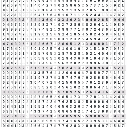
6
3
5
0
6
0
6
7
0
6
6
1
4
5
9
4
8
5
4
3
7
3
6
1
9
6
5
2
1
6
1
9
2
6
9
4
4
8
1
4
0
4
2
7
9
0
2
5
8
6
5
2
5
7
3
7
1
5
6
9
2
1
4
3
1
9
5
4
9
8
2
0
3
8
4
3
1
5
2
1
3
5
8
7
8
5
1
9
9
9
0
3
5
0
2
2
3
8
0
8
8
6
4
7
7
6
4
5
1
6
7
1
1
2
5
2
4
4
1
3
4
7
8
2
2
1
9
2
8
3
2
2
8
4
3
6
0
6
3
3
4
6
2
3
5
0
4
0
2
6
5
2
9
4
4
0
4
5
7
2
9
2
2
2
9
8
3
7
1
9
3
7
2
8
9
8
8
2
6
4
1
1
2
9
8
9
9
3
9
9
8
6
5
4
9
7
4
9
1
1
3
8
9
7
7
1
8
9
7
2
4
3
6
9
1
8
5
1
4
0
2
4
2
6
8
1
9
6
1
5
6
9
2
4
1
8
5
4
5
8
2
4
5
8
4
6
1
4
2
4
4
1
0
1
1
2
7
2
6
5
0
5
8
3
1
2
3
2
5
4
5
9
4
1
2
3
2
0
1
4
7
4
8
0
6
6
1
8
2
6
6
7
4
2
8
0
5
1
2
3
3
4
6
8
0
1
1
7
3
2
1
7
6
4
0
4
4
6
0
1
0
2
5
7
6
1
9
9
1
0
1
2
1
5
1
9
7
7
0
3
2
3
6
0
6
6
1
7
8
3
5
7
6
5
2
1
8
7
5
2
8
1
5
2
1
4
5
4
9
8
4
3
8
8
7
9
9
4
4
5
0
5
8
6
5
2
0
1
9
4
3
6
9
0
1
9
4
3
6
9
1
5
7
7
9
4
7
5
5
1
3
0
7
4
5
6
2
5
6
2
2
0
2
2
3
9
9
6
3
9
3
3
7
3
2
4
2
6
5
2
7
5
1
9
7
9
4
4
7
8
2
4
1
3
4
2
8
8
9
6
4
1
5
2
1
2
0
2
0
5
6
2
4
3
3
5
7
6
4
1
2
0
6
0
6
6
7
8
5
9
7
7
5
1
3
5
2
2
3
7
5
5
1
5
1
9
7
2
7
9
1
5
7
4
7
0
7
0
2
8
6
8
5
4
6
4
2
6
2
4
9
8
5
4
3
0
4
0
7
1
8
4
1
5
0
9
5
5
7
6
1
2
3
9
3
9
1
7
7
7
5
3
7
7
5
0
8
5
5
2
0
2
4
5
6
1
0
2
2
9
8
6
4
7
1
8
6
5
7
0
0
5
5
5
2
7
0
8
6
7
6
1
7
5
7
0
9
7
5
3
2
6
3
4
3
6
9
2
4
0
2
8
9
0
6
7
4
2
8
7
8
6
5
2
9
8
5
1
7
3
1
7
7
8
1
3
1
4
2
4
8
0
2
2
2
3
0
3
5
1
8
7
4
2
6
7
6
2
5
3
8
2
5
0
9
0
6
4
1
9
8
4
0
8
4
3
1
3
4
1
9
5
1
4
0
4
6
5
6
3
2
0
2
7
4
0
5
4
2
6
1
8
6
6
3
3
4
1
8
9
4
3
3
7
4
1
5
0
8
6
5
8
2
1
7
4
1
3
9
8
8
8
4
4
5
2
5
4
5
9
5
0
9
2
4
1
3
4
7
4
0
5
9
5
5
5
9
8
0
5
3
8
4
3
4
6
4
4
9
7
3
1
4
3
9
8
9
5
5
1
7
4
1
6
5
2
7
3
9
5
3
1
4
6
4
4
9
4
4
1
0
3
3
2
6
6
4
1
7
8
7
7
6
2
8
3
2
8
0
9
4
9
7
7
5
6
7