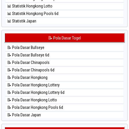
⚽ Bola Hitam Sydney
📊 Statistik Hongkong Lotto
⚽ Bola Hitam Sydney Lottery
📊 Statistik Hongkong Pools 6d
⚽ Bola Hitam Sydney Lottery 6d
📊 Statistik Japan
⚽ Bola Hitam Sydney Lotto
📊 Statistik Japan 6d
⚽ Bola Hitam Sydney Pools 6d
📊 Statistik Korea
📝 Pola Dasar Togel
⚽ Bola Hitam Taipei
📊 Statistik Kuda Lari
⚽ Bola Hitam Taiwan
📝 Pola Dasar Bullseye
📊 Statistik Magnum Cambodia
📝 Pola Dasar Bullseye 6d
📊 Statistik Nagoya
📝 Pola Dasar Chinapools
📊 Statistik New York Midday
📝 Pola Dasar Chinapools 6d
📊 Statistik North Carolina Day
📝 Pola Dasar Hongkong
📊 Statistik Pcso
📝 Pola Dasar Hongkong Lottery
📊 Statistik Pennsylvania Day
📝 Pola Dasar Hongkong Lottery 6d
📊 Statistik Sao Paulo
📝 Pola Dasar Hongkong Lotto
📊 Statistik Singapore
📝 Pola Dasar Hongkong Pools 6d
📊 Statistik Sydney
📝 Pola Dasar Japan
📊 Statistik Sydney Lottery
📝 Pola Dasar Japan 6d
📊 Statistik Sydney Lottery 6d