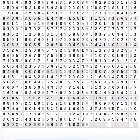
6
8
3
6
9
8
3
0
8
8
3
6
7
3
1
9
3
0
8
8
4
9
2
9
2
2
0
1
2
3
1
1
5
9
6
6
5
2
1
5
6
5
0
3
9
3
2
3
8
5
4
0
6
8
7
6
8
6
4
8
3
6
1
7
1
8
9
7
5
5
8
4
1
2
4
7
2
0
7
0
2
2
8
7
7
8
6
2
4
4
1
5
6
9
4
0
0
0
3
6
6
6
3
1
4
4
0
4
1
5
6
1
7
1
1
5
3
8
3
3
6
3
9
7
9
9
1
1
2
1
5
5
1
6
2
6
1
8
9
8
1
8
5
4
0
2
0
1
1
5
4
2
0
2
0
6
3
0
3
3
6
7
8
2
1
5
7
6
7
4
2
3
3
6
9
3
2
9
7
7
7
8
7
8
6
7
0
3
5
2
7
1
1
5
9
5
0
1
5
4
9
5
8
8
0
8
5
0
3
7
1
0
4
4
6
1
3
8
5
0
4
4
9
9
7
4
2
3
4
5
7
3
0
5
0
0
0
7
4
7
0
7
4
8
2
8
1
0
3
0
6
2
8
6
0
5
5
1
2
0
6
6
3
0
4
9
6
6
9
4
4
1
5
0
3
1
1
2
4
3
5
2
6
8
2
9
0
8
8
5
7
3
2
5
3
9
8
1
9
3
1
1
7
8
1
8
2
3
5
7
0
6
0
5
5
2
6
7
0
7
7
5
6
6
3
4
9
9
1
1
4
1
0
7
7
0
1
0
6
6
3
7
1
9
5
5
0
0
3
7
1
3
8
6
7
4
9
3
4
7
2
6
8
1
9
1
6
0
1
5
6
8
5
0
6
4
1
2
3
6
3
9
5
8
7
1
8
6
2
5
4
9
8
2
7
7
5
0
0
1
9
1
8
0
4
4
9
4
3
0
7
8
6
6
1
2
1
3
4
7
5
3
8
0
8
0
7
7
2
7
5
6
2
1
4
1
5
1
6
0
4
6
2
8
1
8
0
7
7
2
3
0
2
2
2
1
6
6
3
4
7
5
2
7
8
5
6
2
1
3
9
0
9
4
4
6
5
2
8
1
3
7
9
7
7
4
6
6
8
5
8
6
9
1
1
6
3
6
9
7
7
2
5
0
0
0
4
8
0
7
7
7
1
6
1
7
5
1
3
0
3
0
9
4
1
5
7
1
6
3
0
3
9
2
4
2
6
3
7
4
8
3
9
1
3
5
8
6
5
4
4
8
3
6
8
7
6
1
2
6
4
5
9
1
9
3
2
5
7
1
6
0
6
3
6
3
2
5
5
3
1
0
1
6
8
2
2
4
7
6
8
4
5
9
2
5
1
0
1
3
1
7
1
8
2
8
3
3
6
4
6
6
9
6
0
7
1
3
4
8
5
7
4
9
4
8
0
1
4
5
8
3
6
9
6
1
6
6
5
2
3
7
8
5
4
5
7
1
4
5
0
0
7
4
9
4
1
7
8
4
3
6
1
2
1
3
8
2
4
9
4
6
3
3
4
7
9
6
0
5
5
1
3
0
4
2
6
4
3
1
2
3
5
9
6
9
6
1
7
7
0
7
0
2
6
3
9
5
7
4
4
8
8
5
1
0
3
3
3
2
6
3
9
5
0
6
7
4
1
8
3
6
9
.
.