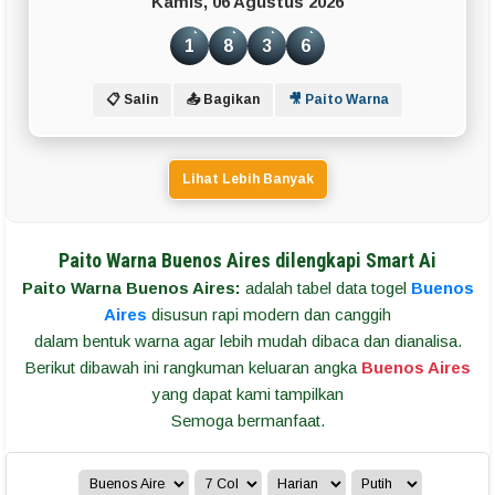
Kamis, 06 Agustus 2026
1
8
3
6
📋 Salin
📤 Bagikan
🎥 Paito Warna
Lihat Lebih Banyak
Paito Warna Buenos Aires dilengkapi Smart Ai
Paito Warna Buenos Aires:
adalah tabel data togel
Buenos
Aires
disusun rapi modern dan canggih
dalam bentuk warna agar lebih mudah dibaca dan dianalisa.
Berikut dibawah ini rangkuman keluaran angka
Buenos Aires
yang dapat kami tampilkan
Semoga bermanfaat.