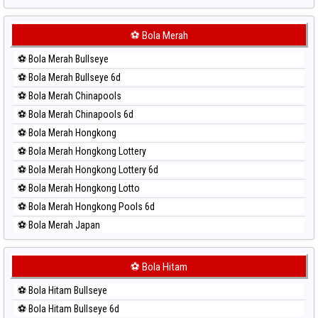
Paito Harian Sydney Lottery
Paito Harian Sydney Lottery 6d
⚽ Bola Merah
Paito Harian Sydney Lotto
⚽ Bola Merah Bullseye
Paito Harian Sydney Pools 6d
⚽ Bola Merah Bullseye 6d
Paito Harian Taipei
⚽ Bola Merah Chinapools
Paito Harian Taiwan
⚽ Bola Merah Chinapools 6d
⚽ Bola Merah Hongkong
⚽ Bola Merah Hongkong Lottery
⚽ Bola Merah Hongkong Lottery 6d
⚽ Bola Merah Hongkong Lotto
⚽ Bola Merah Hongkong Pools 6d
⚽ Bola Merah Japan
⚽ Bola Merah Japan 6d
⚽ Bola Merah Korea
⚽ Bola Hitam
⚽ Bola Merah Kuda Lari
⚽ Bola Hitam Bullseye
⚽ Bola Merah Magnum Cambodia
⚽ Bola Hitam Bullseye 6d
⚽ Bola Merah Nagoya