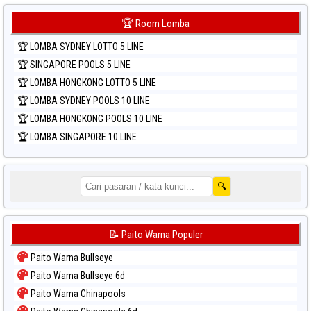
🏆 Room Lomba
🏆 LOMBA SYDNEY LOTTO 5 LINE
🏆 SINGAPORE POOLS 5 LINE
🏆 LOMBA HONGKONG LOTTO 5 LINE
🏆 LOMBA SYDNEY POOLS 10 LINE
🏆 LOMBA HONGKONG POOLS 10 LINE
🏆 LOMBA SINGAPORE 10 LINE
🔍
📝 Paito Warna Populer
Paito Warna Bullseye
Paito Warna Bullseye 6d
Paito Warna Chinapools