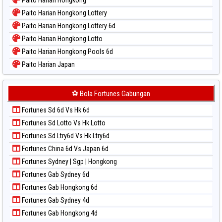
Paito Harian Hongkong
Paito Harian Hongkong Lottery
Paito Harian Hongkong Lottery 6d
Paito Harian Hongkong Lotto
Paito Harian Hongkong Pools 6d
Paito Harian Japan
Paito Harian Japan 6d
Paito Harian Korea
⚽ Bola Fortunes Gabungan
Paito Harian Kuda Lari
Fortunes Sd 6d Vs Hk 6d
Paito Harian Magnum Cambodia
Fortunes Sd Lotto Vs Hk Lotto
Paito Harian Nagoya
Fortunes Sd Ltry6d Vs Hk Ltry6d
Paito Harian New York Midday
Fortunes China 6d Vs Japan 6d
Paito Harian North Carolina Day
Fortunes Sydney | Sgp | Hongkong
Paito Harian Pcso
Fortunes Gab Sydney 6d
Paito Harian Pennsylvania Day
Fortunes Gab Hongkong 6d
Paito Harian Sao Paulo
Fortunes Gab Sydney 4d
Paito Harian Singapore
Fortunes Gab Hongkong 4d
Paito Harian Sydney