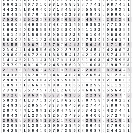
0
6
0
1
1
4
0
7
3
1
0
9
8
1
9
5
8
5
3
8
7
7
4
1
5
9
8
7
4
2
1
4
4
2
3
5
1
8
4
0
4
0
6
7
1
8
4
5
9
6
6
5
5
9
6
6
6
5
0
3
3
1
2
6
4
8
3
4
8
7
0
7
5
9
4
0
4
3
3
9
8
8
9
9
4
2
6
9
9
0
0
0
5
7
5
2
0
2
2
5
1
2
3
7
8
0
0
0
6
5
6
9
6
4
5
7
7
5
2
8
3
3
6
1
1
5
9
0
9
4
4
9
8
8
9
7
4
3
7
8
1
4
6
1
9
8
5
3
8
7
7
3
8
2
8
3
6
6
3
9
0
8
0
5
5
5
8
6
2
8
8
0
6
9
6
1
1
8
3
2
9
6
6
8
5
2
1
9
1
4
5
3
1
5
9
5
6
3
0
0
0
8
2
3
8
2
6
1
0
6
6
0
6
8
0
8
5
5
6
3
0
3
2
6
1
1
2
3
4
8
6
5
1
0
3
3
6
7
5
1
0
1
2
4
6
1
7
1
5
3
5
5
1
6
0
6
7
4
2
6
7
9
7
6
4
4
3
7
5
6
4
6
1
1
7
1
5
6
5
2
3
9
4
4
1
4
0
5
5
6
4
9
2
2
2
7
5
3
8
2
4
5
4
9
4
2
8
8
7
3
2
9
8
9
8
4
6
7
2
9
1
1
8
6
5
5
4
1
3
4
2
1
9
1
1
5
7
4
1
5
6
1
4
1
4
5
2
1
3
1
4
3
8
1
7
8
1
1
3
3
6
1
8
0
3
3
4
7
5
9
5
3
7
9
7
9
7
4
8
1
6
7
6
2
4
5
9
5
6
9
0
9
1
6
0
3
3
3
9
8
7
6
3
2
1
1
7
8
8
3
5
6
2
4
6
7
1
8
7
2
4
7
2
2
0
6
2
8
8
7
0
4
4
8
0
4
3
6
9
0
6
7
0
7
5
0
4
6
1
4
8
2
4
6
2
6
5
4
9
6
1
2
2
4
8
2
9
0
1
1
2
8
5
3
8
4
2
5
9
5
5
8
3
3
6
1
1
7
3
1
2
1
0
0
0
0
1
0
9
7
7
1
3
6
6
3
5
3
8
8
7
3
0
5
5
1
0
2
9
9
9
6
1
1
1
2
6
7
3
9
3
3
6
5
7
7
5
7
0
1
1
2
6
0
8
5
4
6
8
6
3
9
5
5
6
4
1
0
0
3
2
6
8
7
8
6
3
9
8
5
3
3
6
8
1
0
6
6
2
2
3
9
3
8
5
9
7
7
5
5
8
3
1
4
1
1
3
7
1
1
0
7
1
8
6
2
6
1
7
0
7
5
8
4
0
4
0
2
2
2
2
4
9
3
3
5
2
9
5
5
4
8
3
3
6
8
4
0
9
9
2
7
4
4
8
3
8
8
7
6
3
2
8
7
0
7
4
1
1
8
9
1
2
5
8
4
7
5
7
8
6
3
4
1
6
7
4
2
3
4
7
1
8
8
4
3
7
8
1
2
3
5
9
3
2
5
7
3
4
9
5
5
6
4
0
6
6
5
7
2
7
9
5
2
9
5
9
5
5
6
3
5
8
1
9
0
1
1
7
0
8
5
4
2
8
8
7
6
4
1
1
9
1
1
2
2
0
8
8
3
1
2
8
1
2
3
9
0
9
2
8
4
0
4
8
6
4
9
4
8
7
0
0
0
6
6
4
2
5
7
1
5
6
4
1
9
9
7
9
7
3
5
9
8
8
0
0
8
7
6
2
4
4
1
5
1