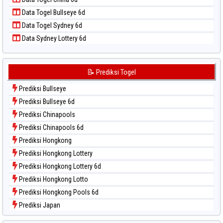
Data Togel Pcso
Data Togel Bullseye 6d
Data Togel Sao Paulo
Data Togel Sydney 6d
Data Togel Singapore
Data Sydney Lottery 6d
Data Togel Sydney
Data Togel Sydney Lottery
Data Togel Sydney Lottery 6d
📝 Prediksi Togel
Data Togel Sydney Lotto
Prediksi Bullseye
Data Togel Sydney Pools 6d
Prediksi Bullseye 6d
Data Togel Taipei
Prediksi Chinapools
Data Togel Taiwan
Prediksi Chinapools 6d
Prediksi Hongkong
Prediksi Hongkong Lottery
Prediksi Hongkong Lottery 6d
Prediksi Hongkong Lotto
Prediksi Hongkong Pools 6d
Prediksi Japan
Prediksi Japan 6d