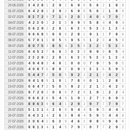
29-06-2026
3
4
2
8
1
2
9
2
6
9
6
5
6
2
1
8
9
01-07-2026
6
4
2
8
1
2
9
2
6
9
6
5
6
2
1
8
9
02-07-2026
8
3
7
2
9
7
1
8
2
0
2
4
0
4
7
0
7
04-07-2026
4
2
3
0
3
2
3
5
9
9
9
5
8
4
4
9
4
05-07-2026
0
6
2
9
2
2
8
1
6
3
9
5
3
8
1
3
4
06-07-2026
9
6
6
8
5
6
0
6
2
8
1
9
1
1
7
8
6
08-07-2026
5
7
0
1
1
0
5
5
9
5
5
1
2
3
4
5
9
09-07-2026
8
0
7
5
3
8
5
4
3
5
8
3
2
5
5
3
8
11-07-2026
6
4
5
2
7
6
6
3
0
3
3
9
9
9
8
5
4
12-07-2026
2
3
2
9
2
2
8
1
6
3
9
5
3
8
1
3
4
13-07-2026
4
9
4
8
3
4
6
1
0
0
0
7
9
7
5
0
5
15-07-2026
4
0
8
7
6
8
8
7
0
9
9
3
3
6
5
9
5
16-07-2026
5
4
4
7
2
5
0
5
9
2
2
2
1
3
4
2
6
18-07-2026
9
4
1
8
9
1
0
1
7
8
6
0
1
1
2
8
1
19-07-2026
0
6
4
7
2
5
0
5
9
2
2
2
1
3
4
2
6
20-07-2026
9
7
2
0
2
0
6
6
7
2
9
1
9
1
2
2
4
22-07-2026
9
6
6
2
8
5
4
9
1
9
1
2
7
9
6
9
6
23-07-2026
8
8
6
3
9
6
4
1
2
9
2
9
7
7
7
9
7
25-07-2026
5
1
3
1
4
2
6
8
9
4
4
5
9
5
4
4
8
26-07-2026
6
4
3
1
4
2
6
8
9
4
4
5
9
5
4
4
8
27-07-2026
3
0
6
4
1
6
3
9
4
6
1
9
8
8
9
6
6
29-07-2026
8
8
1
3
4
1
4
5
7
9
7
0
7
7
2
9
2