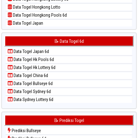
📝 Pola Dasar Sydney
Data Togel Hongkong Lotto
📝 Pola Dasar Sydney Lottery
Data Togel Hongkong Pools 6d
📝 Pola Dasar Sydney Lottery 6d
Data Togel Japan
📝 Pola Dasar Sydney Lotto
Data Togel Japan 6d
📝 Pola Dasar Sydney Pools 6d
Data Togel Korea
📝 Data Togel 6d
📝 Pola Dasar Taipei
Data Togel Kuda Lari
📝 Pola Dasar Taiwan
Data Togel Japan 6d
Data Togel Magnum Cambodia
Data Togel Hk Pools 6d
Data Togel Nagoya
Data Togel Hk Lottery 6d
Data Togel North Carolina Day
Data Togel China 6d
Data Togel Pcso
Data Togel Bullseye 6d
Data Togel Sao Paulo
Data Togel Sydney 6d
Data Togel Singapore
Data Sydney Lottery 6d
Data Togel Sydney
Data Togel Sydney Lottery
Data Togel Sydney Lottery 6d
📝 Prediksi Togel
Data Togel Sydney Lotto
Prediksi Bullseye
Data Togel Sydney Pools 6d