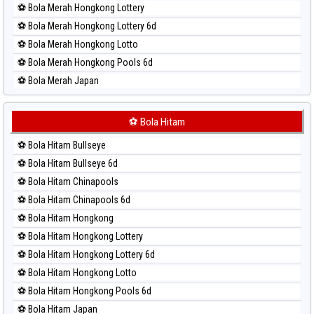
⚽ Bola Merah Hongkong Lottery
⚽ Bola Merah Hongkong Lottery 6d
⚽ Bola Merah Hongkong Lotto
⚽ Bola Merah Hongkong Pools 6d
⚽ Bola Merah Japan
⚽ Bola Merah Japan 6d
⚽ Bola Merah Korea
⚽ Bola Hitam
⚽ Bola Merah Kuda Lari
⚽ Bola Hitam Bullseye
⚽ Bola Merah Magnum Cambodia
⚽ Bola Hitam Bullseye 6d
⚽ Bola Merah Nagoya
⚽ Bola Hitam Chinapools
⚽ Bola Merah North Carolina Day
⚽ Bola Hitam Chinapools 6d
⚽ Bola Merah Pcso
⚽ Bola Hitam Hongkong
⚽ Bola Merah Sao Paulo
⚽ Bola Hitam Hongkong Lottery
⚽ Bola Merah Singapore
⚽ Bola Hitam Hongkong Lottery 6d
⚽ Bola Merah Sydney
⚽ Bola Hitam Hongkong Lotto
⚽ Bola Merah Sydney Lottery
⚽ Bola Hitam Hongkong Pools 6d
⚽ Bola Merah Sydney Lottery 6d
⚽ Bola Hitam Japan