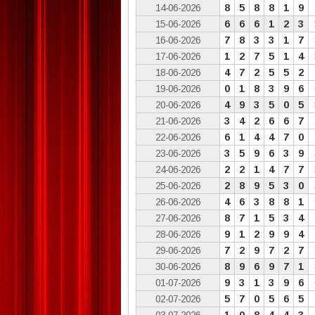
14-06-2026
8
5
8
8
1
9
15-06-2026
6
6
6
1
2
3
16-06-2026
7
8
3
3
1
7
17-06-2026
1
2
7
5
1
4
18-06-2026
4
7
2
5
5
2
19-06-2026
0
1
8
3
9
6
20-06-2026
4
9
3
5
0
5
21-06-2026
3
4
2
6
6
7
22-06-2026
6
1
4
4
7
0
23-06-2026
3
5
9
6
3
9
24-06-2026
2
2
1
4
7
7
25-06-2026
2
8
9
5
3
0
26-06-2026
4
6
3
8
8
1
27-06-2026
8
7
1
5
3
4
28-06-2026
9
1
2
9
9
4
29-06-2026
7
2
9
7
2
7
30-06-2026
8
9
6
9
7
1
01-07-2026
9
3
1
3
9
6
02-07-2026
5
7
0
5
6
5
03-07-2026
1
0
8
4
4
3