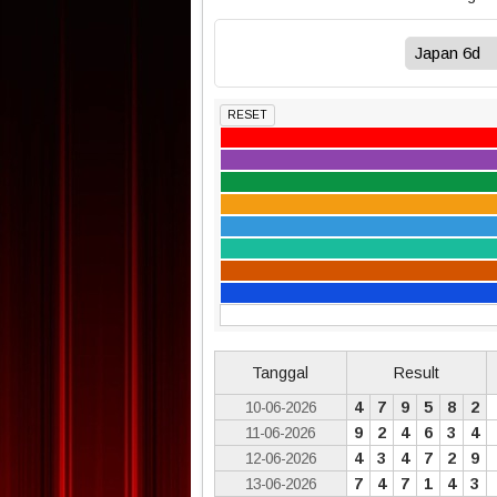
RESET
Tanggal
Result
10-06-2026
4
7
9
5
8
2
11-06-2026
9
2
4
6
3
4
12-06-2026
4
3
4
7
2
9
13-06-2026
7
4
7
1
4
3