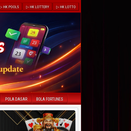
▷ HK POOLS
▷ HK LOTTERY
▷ HK LOTTO
POLA DASAR
BOLA FORTUNES