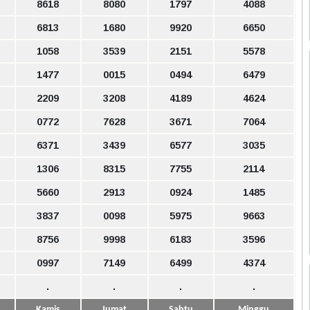
8618
8080
1797
4088
6813
1680
9920
6650
1058
3539
2151
5578
1477
0015
0494
6479
2209
3208
4189
4624
0772
7628
3671
7064
6371
3439
6577
3035
1306
8315
7755
2114
5660
2913
0924
1485
3837
0098
5975
9663
8756
9998
6183
3596
0997
7149
6499
4374
.
.
.
.
Kamis
Jumat
Sabtu
Minggu