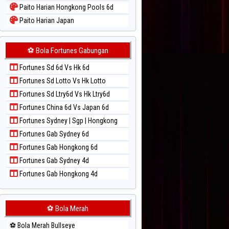
Paito Harian Hongkong Pools 6d
Paito Harian Japan
Paito Harian Japan 6d
Paito Harian Korea
⚽ Bola Fortunes Gabungan
Paito Harian Kuda Lari
Fortunes Sd 6d Vs Hk 6d
Paito Harian Magnum Cambodia
Fortunes Sd Lotto Vs Hk Lotto
Paito Harian Nagoya
Fortunes Sd Ltry6d Vs Hk Ltry6d
Paito Harian New York Midday
Fortunes China 6d Vs Japan 6d
Paito Harian North Carolina Day
Fortunes Sydney | Sgp | Hongkong
Paito Harian Pcso
Fortunes Gab Sydney 6d
Paito Harian Pennsylvania Day
Fortunes Gab Hongkong 6d
Paito Harian Sao Paulo
Fortunes Gab Sydney 4d
Paito Harian Singapore
Fortunes Gab Hongkong 4d
Paito Harian Sydney
Paito Harian Sydney Lottery
Paito Harian Sydney Lottery 6d
⚽ Bola Merah
Paito Harian Sydney Lotto
⚽ Bola Merah Bullseye