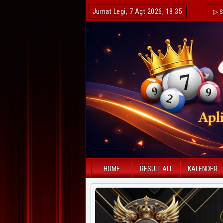
Jumat Legi, 7 Agt 2026, 18:35
▷ S
HOME
RESULT ALL
KALENDER