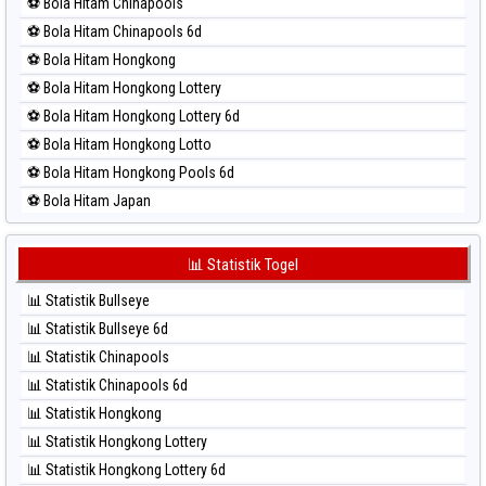
⚽ Bola Hitam Chinapools
⚽ Bola Merah North Carolina Day
⚽ Bola Hitam Chinapools 6d
⚽ Bola Merah Pcso
⚽ Bola Hitam Hongkong
⚽ Bola Merah Sao Paulo
⚽ Bola Hitam Hongkong Lottery
⚽ Bola Merah Singapore
⚽ Bola Hitam Hongkong Lottery 6d
⚽ Bola Merah Sydney
⚽ Bola Hitam Hongkong Lotto
⚽ Bola Merah Sydney Lottery
⚽ Bola Hitam Hongkong Pools 6d
⚽ Bola Merah Sydney Lottery 6d
⚽ Bola Hitam Japan
⚽ Bola Merah Sydney Lotto
⚽ Bola Hitam Japan 6d
⚽ Bola Merah Sydney Pools 6d
⚽ Bola Hitam Korea
📊 Statistik Togel
⚽ Bola Merah Taipei
⚽ Bola Hitam Kuda Lari
⚽ Bola Merah Taiwan
📊 Statistik Bullseye
⚽ Bola Hitam Magnum Cambodia
📊 Statistik Bullseye 6d
⚽ Bola Hitam Nagoya
📊 Statistik Chinapools
⚽ Bola Hitam North Carolina Day
📊 Statistik Chinapools 6d
⚽ Bola Hitam Pcso
📊 Statistik Hongkong
⚽ Bola Hitam Sao Paulo
📊 Statistik Hongkong Lottery
⚽ Bola Hitam Singapore
📊 Statistik Hongkong Lottery 6d
⚽ Bola Hitam Sydney