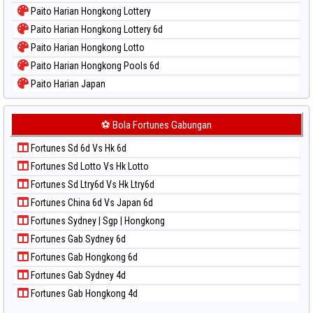
Paito Harian Hongkong Lottery
Paito Harian Hongkong Lottery 6d
Paito Harian Hongkong Lotto
Paito Harian Hongkong Pools 6d
Paito Harian Japan
Paito Harian Japan 6d
Paito Harian Korea
⚽ Bola Fortunes Gabungan
Paito Harian Kuda Lari
Fortunes Sd 6d Vs Hk 6d
Paito Harian Magnum Cambodia
Fortunes Sd Lotto Vs Hk Lotto
Paito Harian Nagoya
Fortunes Sd Ltry6d Vs Hk Ltry6d
Paito Harian New York Midday
Fortunes China 6d Vs Japan 6d
Paito Harian North Carolina Day
Fortunes Sydney | Sgp | Hongkong
Paito Harian Pcso
Fortunes Gab Sydney 6d
Paito Harian Pennsylvania Day
Fortunes Gab Hongkong 6d
Paito Harian Sao Paulo
Fortunes Gab Sydney 4d
Paito Harian Singapore
Fortunes Gab Hongkong 4d
Paito Harian Sydney