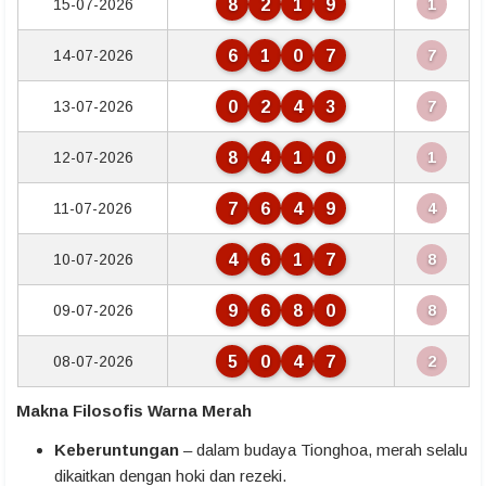
8
2
1
9
15-07-2026
1
6
1
0
7
14-07-2026
7
0
2
4
3
13-07-2026
7
8
4
1
0
12-07-2026
1
7
6
4
9
11-07-2026
4
4
6
1
7
10-07-2026
8
9
6
8
0
09-07-2026
8
5
0
4
7
08-07-2026
2
Makna Filosofis Warna Merah
Keberuntungan
– dalam budaya Tionghoa, merah selalu
dikaitkan dengan hoki dan rezeki.