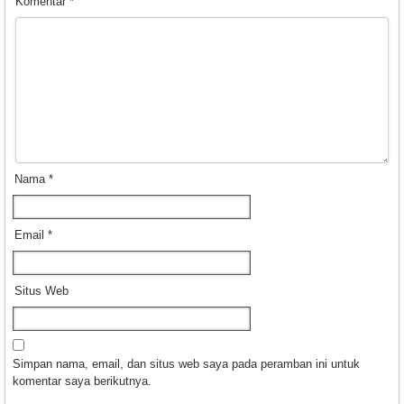
Komentar
*
Nama
*
Email
*
Situs Web
Simpan nama, email, dan situs web saya pada peramban ini untuk
komentar saya berikutnya.