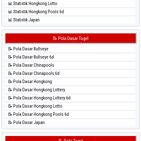
📊 Statistik Hongkong Lotto
⚽ Bola Hitam Sydney Lottery
📊 Statistik Hongkong Pools 6d
⚽ Bola Hitam Sydney Lottery 6d
📊 Statistik Japan
⚽ Bola Hitam Sydney Lotto
📊 Statistik Japan 6d
⚽ Bola Hitam Sydney Pools 6d
📊 Statistik Korea
📝 Pola Dasar Togel
⚽ Bola Hitam Taipei
📊 Statistik Kuda Lari
⚽ Bola Hitam Taiwan
📝 Pola Dasar Bullseye
📊 Statistik Magnum Cambodia
📝 Pola Dasar Bullseye 6d
📊 Statistik Nagoya
📝 Pola Dasar Chinapools
📊 Statistik New York Midday
📝 Pola Dasar Chinapools 6d
📊 Statistik North Carolina Day
📝 Pola Dasar Hongkong
📊 Statistik Pcso
📝 Pola Dasar Hongkong Lottery
📊 Statistik Pennsylvania Day
📝 Pola Dasar Hongkong Lottery 6d
📊 Statistik Sao Paulo
📝 Pola Dasar Hongkong Lotto
📊 Statistik Singapore
📝 Pola Dasar Hongkong Pools 6d
📊 Statistik Sydney
📝 Pola Dasar Japan
📊 Statistik Sydney Lottery
📝 Pola Dasar Japan 6d
📊 Statistik Sydney Lottery 6d
📝 Pola Dasar Korea