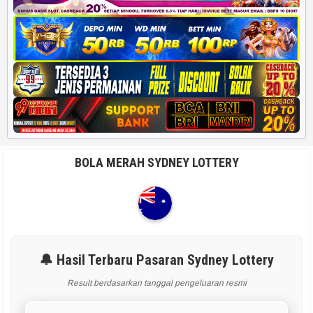
BOLA MERAH SYDNEY LOTTERY
🔔 Hasil Terbaru Pasaran Sydney Lottery
Result berdasarkan tanggal pengeluaran resmi