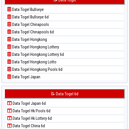
📝 Data Togel
📊 Statistik Sydney Lotto
📝 Pola Dasar Kuda Lari
📊 Statistik Sydney Pools 6d
Data Togel Bullseye
📝 Pola Dasar Magnum Cambodia
📊 Statistik Taipei
Data Togel Bullseye 6d
📝 Pola Dasar Nagoya
📊 Statistik Taiwan
Data Togel Chinapools
📝 Pola Dasar North Carolina Day
Data Togel Chinapools 6d
📝 Pola Dasar Pcso
Data Togel Hongkong
📝 Pola Dasar Sao Paulo
Data Togel Hongkong Lottery
📝 Pola Dasar Singapore
Data Togel Hongkong Lottery 6d
📝 Pola Dasar Sydney
Data Togel Hongkong Lotto
📝 Pola Dasar Sydney Lottery
Data Togel Hongkong Pools 6d
📝 Pola Dasar Sydney Lottery 6d
Data Togel Japan
📝 Pola Dasar Sydney Lotto
Data Togel Japan 6d
📝 Pola Dasar Sydney Pools 6d
Data Togel Korea
📝 Data Togel 6d
📝 Pola Dasar Taipei
Data Togel Kuda Lari
📝 Pola Dasar Taiwan
Data Togel Japan 6d
Data Togel Magnum Cambodia
Data Togel Hk Pools 6d
Data Togel Nagoya
Data Togel Hk Lottery 6d
Data Togel North Carolina Day
Data Togel China 6d