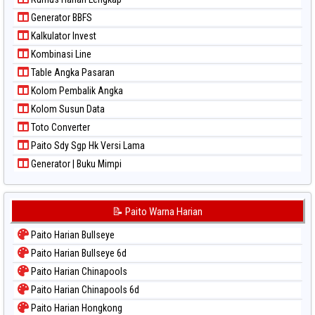
Paito Warna Sydney
Generator BBFS
Paito Warna Sydney Lottery
Kalkulator Invest
Paito Warna Sydney Lottery 6d
Kombinasi Line
Paito Warna Sydney Lotto
Table Angka Pasaran
Paito Warna Sydney Pools 6d
Kolom Pembalik Angka
Paito Warna Taipei
Kolom Susun Data
Paito Warna Taiwan
Toto Converter
Paito Sdy Sgp Hk Versi Lama
Generator | Buku Mimpi
📝 Paito Warna Harian
Paito Harian Bullseye
Paito Harian Bullseye 6d
Paito Harian Chinapools
Paito Harian Chinapools 6d
Paito Harian Hongkong