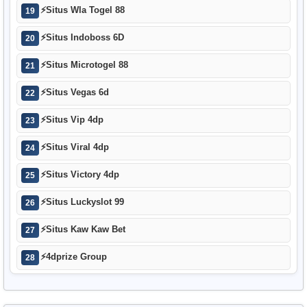
⚡
Situs Wla Togel 88
19
⚡
Situs Indoboss 6D
20
⚡
Situs Microtogel 88
21
⚡
Situs Vegas 6d
22
⚡
Situs Vip 4dp
23
⚡
Situs Viral 4dp
24
⚡
Situs Victory 4dp
25
⚡
Situs Luckyslot 99
26
⚡
Situs Kaw Kaw Bet
27
⚡
4dprize Group
28