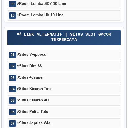
⚡
Room Lomba SDY 10 Line
09
⚡
Room Lomba HK 10 Line
10
📢 LINK ALTERNATIF | SITUS SLOT GACOR
TERPERCAYA
⚡
Situs Vvipboss
01
⚡
Situs Dim 88
02
⚡
Situs 4dsuper
03
⚡
Situs Kisaran Toto
04
⚡
Situs Kisaran 4D
05
⚡
Situs Pelita Toto
06
⚡
Situs 4dprize Wla
07