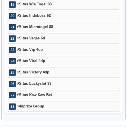
⚡
Situs Wla Togel 88
19
⚡
Situs Indoboss 6D
20
⚡
Situs Microtogel 88
21
⚡
Situs Vegas 6d
22
⚡
Situs Vip 4dp
23
⚡
Situs Viral 4dp
24
⚡
Situs Victory 4dp
25
⚡
Situs Luckyslot 99
26
⚡
Situs Kaw Kaw Bet
27
⚡
4dprize Group
28