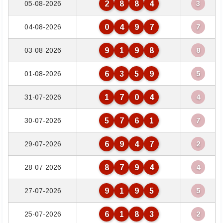
2
8
8
4
05-08-2026
3
0
4
9
7
04-08-2026
7
9
1
9
8
03-08-2026
8
6
3
5
9
01-08-2026
5
1
7
0
4
31-07-2026
4
5
7
6
1
30-07-2026
7
6
9
4
7
29-07-2026
2
8
7
9
4
28-07-2026
4
9
1
9
5
27-07-2026
5
6
1
8
3
25-07-2026
2