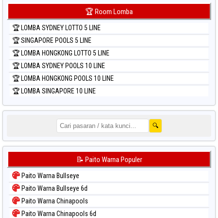
🏆 Room Lomba
🏆 LOMBA SYDNEY LOTTO 5 LINE
🏆 SINGAPORE POOLS 5 LINE
🏆 LOMBA HONGKONG LOTTO 5 LINE
🏆 LOMBA SYDNEY POOLS 10 LINE
🏆 LOMBA HONGKONG POOLS 10 LINE
🏆 LOMBA SINGAPORE 10 LINE
🔍
📝 Paito Warna Populer
Paito Warna Bullseye
Paito Warna Bullseye 6d
Paito Warna Chinapools
Paito Warna Chinapools 6d