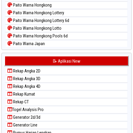
Paito Warna Hongkong
Paito Warna Hongkong Lottery
Paito Warna Hongkong Lottery 6d
Paito Warna Hongkong Lotto
Paito Warna Hongkong Pools 6d
Paito Warna Japan
Paito Warna Japan 6d
Paito Warna Korea
📝 Aplikasi New
Paito Warna Kuda Lari
Rekap Angka 2D
Paito Warna Magnum Cambodia
Rekap Angka 3D
Paito Warna Nagoya
Rekap Angka 4D
Paito Warna New York Midday
Rekap Kumat
Paito Warna North Carolina Day
Rekap CT
Paito Warna Pcso
Togel Analysis Pro
Paito Warna Pennsylvania Day
Generator 2d/3d
Paito Warna Sao Paulo
Generator Line
Paito Warna Singapore
Rumus Harian Lengkap