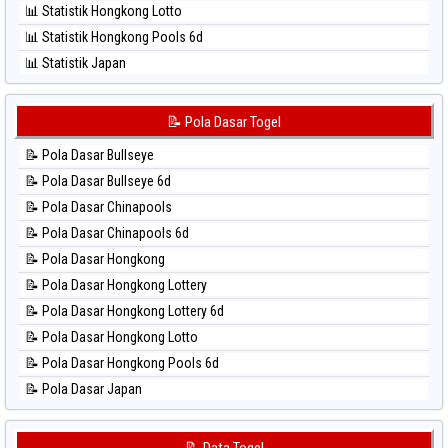
📊 Statistik Hongkong Lotto
⚽ Bola Hitam Sydney Lottery
📊 Statistik Hongkong Pools 6d
⚽ Bola Hitam Sydney Lottery 6d
📊 Statistik Japan
⚽ Bola Hitam Sydney Lotto
📊 Statistik Japan 6d
⚽ Bola Hitam Sydney Pools 6d
📊 Statistik Korea
📝 Pola Dasar Togel
⚽ Bola Hitam Taipei
📊 Statistik Kuda Lari
⚽ Bola Hitam Taiwan
📝 Pola Dasar Bullseye
📊 Statistik Magnum Cambodia
📝 Pola Dasar Bullseye 6d
📊 Statistik Nagoya
📝 Pola Dasar Chinapools
📊 Statistik New York Midday
📝 Pola Dasar Chinapools 6d
📊 Statistik North Carolina Day
📝 Pola Dasar Hongkong
📊 Statistik Pcso
📝 Pola Dasar Hongkong Lottery
📊 Statistik Pennsylvania Day
📝 Pola Dasar Hongkong Lottery 6d
📊 Statistik Sao Paulo
📝 Pola Dasar Hongkong Lotto
📊 Statistik Singapore
📝 Pola Dasar Hongkong Pools 6d
📊 Statistik Sydney
📝 Pola Dasar Japan
📊 Statistik Sydney Lottery
📝 Pola Dasar Japan 6d
📊 Statistik Sydney Lottery 6d
📝 Pola Dasar Korea