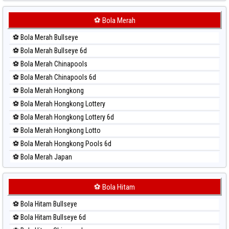
Paito Harian Sydney Lottery
Paito Harian Sydney Lottery 6d
⚽ Bola Merah
Paito Harian Sydney Lotto
⚽ Bola Merah Bullseye
Paito Harian Sydney Pools 6d
⚽ Bola Merah Bullseye 6d
Paito Harian Taipei
⚽ Bola Merah Chinapools
Paito Harian Taiwan
⚽ Bola Merah Chinapools 6d
⚽ Bola Merah Hongkong
⚽ Bola Merah Hongkong Lottery
⚽ Bola Merah Hongkong Lottery 6d
⚽ Bola Merah Hongkong Lotto
⚽ Bola Merah Hongkong Pools 6d
⚽ Bola Merah Japan
⚽ Bola Merah Japan 6d
⚽ Bola Merah Korea
⚽ Bola Hitam
⚽ Bola Merah Kuda Lari
⚽ Bola Hitam Bullseye
⚽ Bola Merah Magnum Cambodia
⚽ Bola Hitam Bullseye 6d
⚽ Bola Merah Nagoya