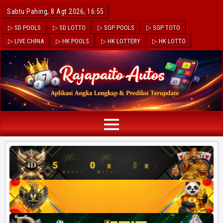
Sabtu Pahing, 8 Agt 2026, 16:55
▷ SD POOLS
▷ SD LOTTO
▷ SGP POOLS
▷ SGP TOTO
▷ LIVE CHINA
▷ HK POOLS
▷ HK LOTTERY
▷ HK LOTTO