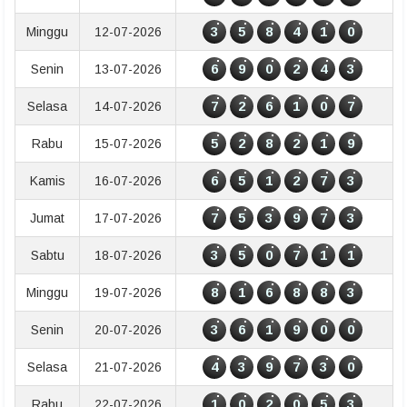
3
5
8
4
1
0
Minggu
12-07-2026
6
9
0
2
4
3
Senin
13-07-2026
7
2
6
1
0
7
Selasa
14-07-2026
5
2
8
2
1
9
Rabu
15-07-2026
6
5
1
2
7
3
Kamis
16-07-2026
7
5
3
9
7
3
Jumat
17-07-2026
3
5
0
7
1
1
Sabtu
18-07-2026
8
1
6
8
8
3
Minggu
19-07-2026
3
6
1
9
0
0
Senin
20-07-2026
4
3
9
7
3
0
Selasa
21-07-2026
1
0
2
0
5
3
Rabu
22-07-2026