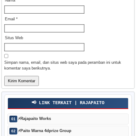
Nama
*
Email
*
Situs Web
Simpan nama, email, dan situs web saya pada peramban ini untuk
komentar saya berikutnya.
📢 LINK TERKAIT | RAJAPAITO
⚡
Rajapaito Works
01
⚡
Paito Warna 4dprize Group
02