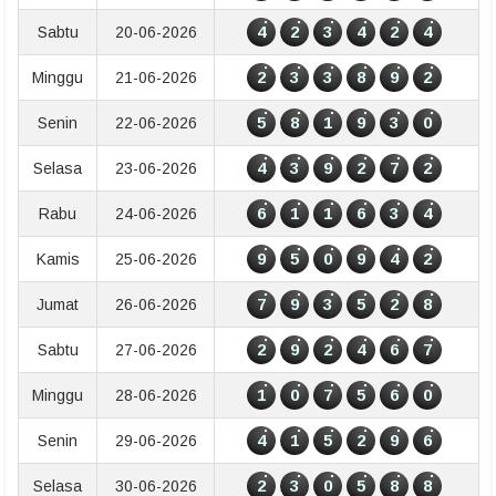
4
2
3
4
2
4
Sabtu
20-06-2026
2
3
3
8
9
2
Minggu
21-06-2026
5
8
1
9
3
0
Senin
22-06-2026
4
3
9
2
7
2
Selasa
23-06-2026
6
1
1
6
3
4
Rabu
24-06-2026
9
5
0
9
4
2
Kamis
25-06-2026
7
9
3
5
2
8
Jumat
26-06-2026
2
9
2
4
6
7
Sabtu
27-06-2026
1
0
7
5
6
0
Minggu
28-06-2026
4
1
5
2
9
6
Senin
29-06-2026
2
3
0
5
8
8
Selasa
30-06-2026