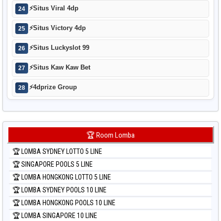
⚡
Situs Viral 4dp
24
⚡
Situs Victory 4dp
25
⚡
Situs Luckyslot 99
26
⚡
Situs Kaw Kaw Bet
27
⚡
4dprize Group
28
🏆 Room Lomba
🏆 LOMBA SYDNEY LOTTO 5 LINE
🏆 SINGAPORE POOLS 5 LINE
🏆 LOMBA HONGKONG LOTTO 5 LINE
🏆 LOMBA SYDNEY POOLS 10 LINE
🏆 LOMBA HONGKONG POOLS 10 LINE
🏆 LOMBA SINGAPORE 10 LINE