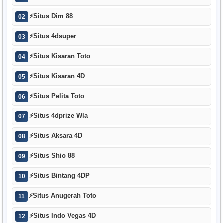
⚡
Situs Dim 88
02
⚡
Situs 4dsuper
03
⚡
Situs Kisaran Toto
04
⚡
Situs Kisaran 4D
05
⚡
Situs Pelita Toto
06
⚡
Situs 4dprize Wla
07
⚡
Situs Aksara 4D
08
⚡
Situs Shio 88
09
⚡
Situs Bintang 4DP
10
⚡
Situs Anugerah Toto
11
⚡
Situs Indo Vegas 4D
12