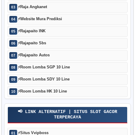
⚡
Raja Angkanet
03
⚡
Website Mura Prediksi
04
⚡
Rajapaito INK
05
⚡
Rajapaito Sbs
06
⚡
Rajapaito Autos
07
⚡
Room Lomba SGP 10 Line
08
⚡
Room Lomba SDY 10 Line
09
⚡
Room Lomba HK 10 Line
10
📢 LINK ALTERNATIF | SITUS SLOT GACOR
TERPERCAYA
⚡
Situs Vvipboss
01