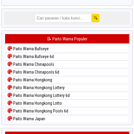
🔍
📝 Paito Warna Populer
Paito Warna Bullseye
Paito Warna Bullseye 6d
Paito Warna Chinapools
Paito Warna Chinapools 6d
Paito Warna Hongkong
Paito Warna Hongkong Lottery
Paito Warna Hongkong Lottery 6d
Paito Warna Hongkong Lotto
Paito Warna Hongkong Pools 6d
Paito Warna Japan
Paito Warna Japan 6d