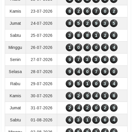
8
2
6
7
0
2
Kamis
23-07-2026
8
5
2
9
3
5
Jumat
24-07-2026
3
8
8
1
2
6
Sabtu
25-07-2026
1
0
6
0
4
4
Minggu
26-07-2026
9
7
3
3
6
5
Senin
27-07-2026
9
4
0
7
9
0
Selasa
28-07-2026
9
5
1
0
3
4
Rabu
29-07-2026
6
2
9
4
1
8
Kamis
30-07-2026
2
4
2
0
2
9
Jumat
31-07-2026
6
3
1
1
6
4
Sabtu
01-08-2026
3
5
8
3
4
0