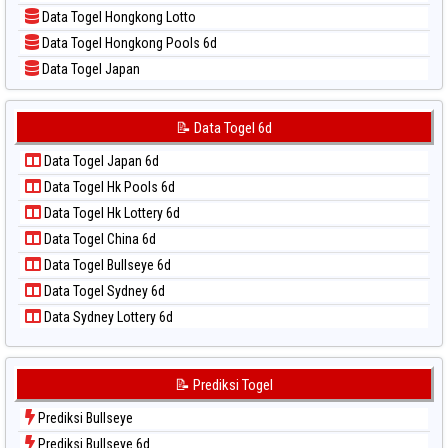
📝 Pola Dasar Sydney
Data Togel Hongkong Lotto
📝 Pola Dasar Sydney Lottery
Data Togel Hongkong Pools 6d
📝 Pola Dasar Sydney Lottery 6d
Data Togel Japan
📝 Pola Dasar Sydney Lotto
Data Togel Japan 6d
📝 Pola Dasar Sydney Pools 6d
Data Togel Korea
📝 Data Togel 6d
📝 Pola Dasar Taipei
Data Togel Kuda Lari
📝 Pola Dasar Taiwan
Data Togel Japan 6d
Data Togel Magnum Cambodia
Data Togel Hk Pools 6d
Data Togel Nagoya
Data Togel Hk Lottery 6d
Data Togel North Carolina Day
Data Togel China 6d
Data Togel Pcso
Data Togel Bullseye 6d
Data Togel Sao Paulo
Data Togel Sydney 6d
Data Togel Singapore
Data Sydney Lottery 6d
Data Togel Sydney
Data Togel Sydney Lottery
Data Togel Sydney Lottery 6d
📝 Prediksi Togel
Data Togel Sydney Lotto
Prediksi Bullseye
Data Togel Sydney Pools 6d
Prediksi Bullseye 6d