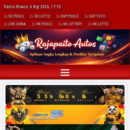
Kamis Kliwon, 6 Agt 2026, 17:10
▷ SD POOLS
▷ SD LOTTO
▷ SGP POOLS
▷ SGP TOTO
▷ LIVE CHINA
▷ HK POOLS
▷ HK LOTTERY
▷ HK LOTTO