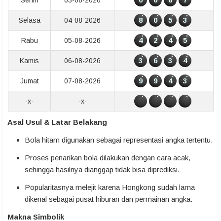
Senin
03-08-2026
8
0
5
3
Selasa
04-08-2026
4
2
4
5
Rabu
05-08-2026
3
6
3
4
Kamis
06-08-2026
9
9
4
3
Jumat
07-08-2026
-x-
-x-
Asal Usul & Latar Belakang
Bola hitam digunakan sebagai representasi angka tertentu.
Proses penarikan bola dilakukan dengan cara acak,
sehingga hasilnya dianggap tidak bisa diprediksi.
Popularitasnya melejit karena Hongkong sudah lama
dikenal sebagai pusat hiburan dan permainan angka.
Makna Simbolik