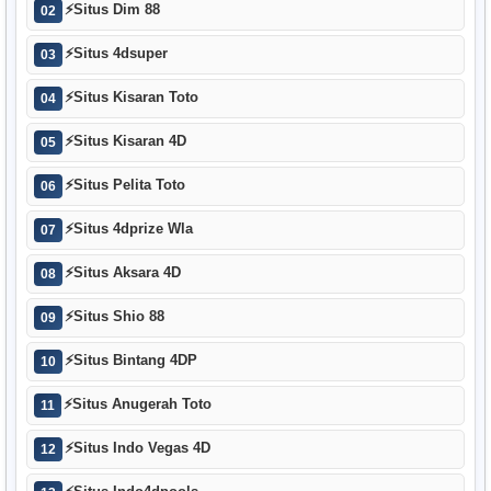
⚡
Situs Dim 88
02
⚡
Situs 4dsuper
03
⚡
Situs Kisaran Toto
04
⚡
Situs Kisaran 4D
05
⚡
Situs Pelita Toto
06
⚡
Situs 4dprize Wla
07
⚡
Situs Aksara 4D
08
⚡
Situs Shio 88
09
⚡
Situs Bintang 4DP
10
⚡
Situs Anugerah Toto
11
⚡
Situs Indo Vegas 4D
12