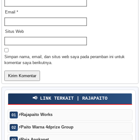
Email
*
Situs Web
Simpan nama, email, dan situs web saya pada peramban ini untuk
komentar saya berikutnya.
📢 LINK TERKAIT | RAJAPAITO
⚡
Rajapaito Works
01
⚡
Paito Warna 4dprize Group
02
⚡
Raja Angkanet