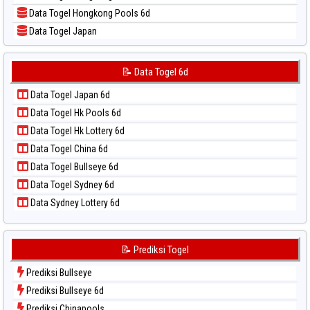
📝 Pola Dasar Sydney Lottery
Data Togel Hongkong Pools 6d
📝 Pola Dasar Sydney Lottery 6d
Data Togel Japan
📝 Pola Dasar Sydney Lotto
Data Togel Japan 6d
📝 Pola Dasar Sydney Pools 6d
Data Togel Korea
📝 Data Togel 6d
📝 Pola Dasar Taipei
Data Togel Kuda Lari
📝 Pola Dasar Taiwan
Data Togel Japan 6d
Data Togel Magnum Cambodia
Data Togel Hk Pools 6d
Data Togel Nagoya
Data Togel Hk Lottery 6d
Data Togel North Carolina Day
Data Togel China 6d
Data Togel Pcso
Data Togel Bullseye 6d
Data Togel Sao Paulo
Data Togel Sydney 6d
Data Togel Singapore
Data Sydney Lottery 6d
Data Togel Sydney
Data Togel Sydney Lottery
Data Togel Sydney Lottery 6d
📝 Prediksi Togel
Data Togel Sydney Lotto
Prediksi Bullseye
Data Togel Sydney Pools 6d
Prediksi Bullseye 6d
Data Togel Taipei
Prediksi Chinapools