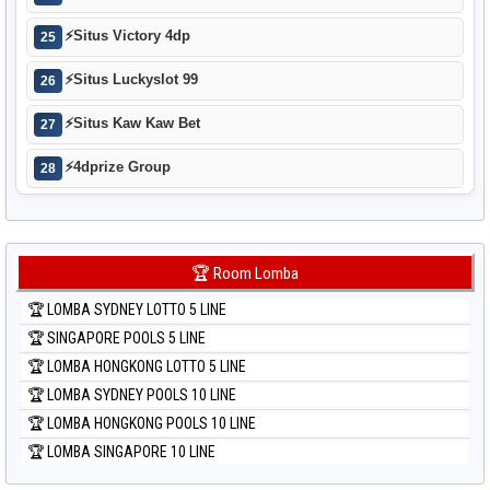
⚡
Situs Victory 4dp
25
⚡
Situs Luckyslot 99
26
⚡
Situs Kaw Kaw Bet
27
⚡
4dprize Group
28
🏆 Room Lomba
🏆 LOMBA SYDNEY LOTTO 5 LINE
🏆 SINGAPORE POOLS 5 LINE
🏆 LOMBA HONGKONG LOTTO 5 LINE
🏆 LOMBA SYDNEY POOLS 10 LINE
🏆 LOMBA HONGKONG POOLS 10 LINE
🏆 LOMBA SINGAPORE 10 LINE