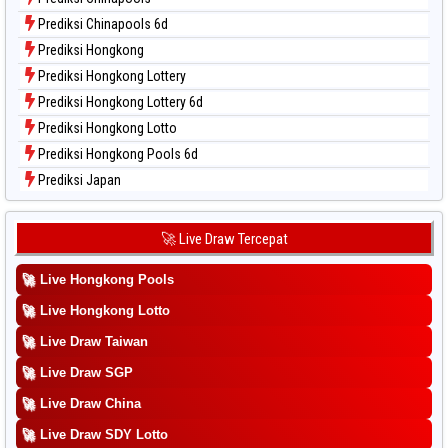
Data Togel Taiwan
Prediksi Chinapools 6d
Prediksi Hongkong
Prediksi Hongkong Lottery
Prediksi Hongkong Lottery 6d
Prediksi Hongkong Lotto
Prediksi Hongkong Pools 6d
Prediksi Japan
Prediksi Japan 6d
Prediksi Korea
🚀 Live Draw Tercepat
Prediksi Kuda Lari
🚀
Live Hongkong Pools
Prediksi Magnum Cambodia
Prediksi Nagoya
🚀
Live Hongkong Lotto
Prediksi North Carolina Day
🚀
Live Draw Taiwan
Prediksi Pcso
🚀
Live Draw SGP
Prediksi Sao Paulo
🚀
Live Draw China
Prediksi Singapore
🚀
Live Draw SDY Lotto
Prediksi Sydney