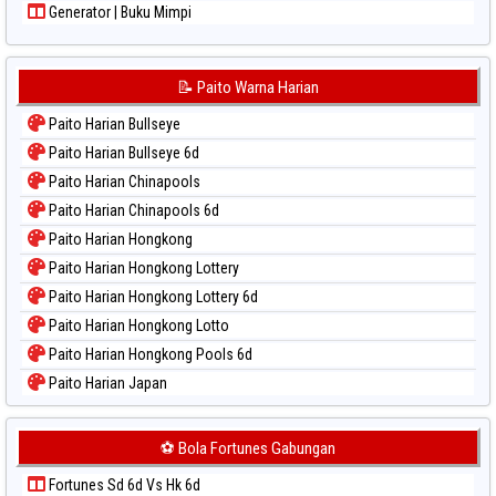
Generator | Buku Mimpi
📝 Paito Warna Harian
Paito Harian Bullseye
Paito Harian Bullseye 6d
Paito Harian Chinapools
Paito Harian Chinapools 6d
Paito Harian Hongkong
Paito Harian Hongkong Lottery
Paito Harian Hongkong Lottery 6d
Paito Harian Hongkong Lotto
Paito Harian Hongkong Pools 6d
Paito Harian Japan
Paito Harian Japan 6d
Paito Harian Korea
⚽ Bola Fortunes Gabungan
Paito Harian Kuda Lari
Fortunes Sd 6d Vs Hk 6d