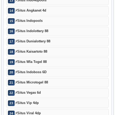
⚡
Situs Indo4dpools
13
⚡
Situs Angkanet 4d
14
⚡
Situs Indopools
15
⚡
Situs Indolottery 88
16
⚡
Situs Dunialottery 88
17
⚡
Situs Kaisartoto 88
18
⚡
Situs Wla Togel 88
19
⚡
Situs Indoboss 6D
20
⚡
Situs Microtogel 88
21
⚡
Situs Vegas 6d
22
⚡
Situs Vip 4dp
23
⚡
Situs Viral 4dp
24