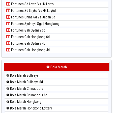
Paito Harian Magnum Cambodia
Fortunes Sd Lotto Vs Hk Lotto
Paito Harian Nagoya
Fortunes Sd Ltry6d Vs Hk Ltry6d
Paito Harian New York Midday
Fortunes China 6d Vs Japan 6d
Paito Harian North Carolina Day
Fortunes Sydney | Sgp | Hongkong
Paito Harian Pcso
Fortunes Gab Sydney 6d
Paito Harian Pennsylvania Day
Fortunes Gab Hongkong 6d
Paito Harian Sao Paulo
Fortunes Gab Sydney 4d
Paito Harian Singapore
Fortunes Gab Hongkong 4d
Paito Harian Sydney
Paito Harian Sydney Lottery
Paito Harian Sydney Lottery 6d
⚽ Bola Merah
Paito Harian Sydney Lotto
⚽ Bola Merah Bullseye
Paito Harian Sydney Pools 6d
⚽ Bola Merah Bullseye 6d
Paito Harian Taipei
⚽ Bola Merah Chinapools
Paito Harian Taiwan
⚽ Bola Merah Chinapools 6d
⚽ Bola Merah Hongkong
⚽ Bola Merah Hongkong Lottery