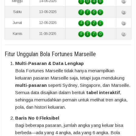
Minggu
14-06-2026
1
0
4
6
1
Sabtu
13-06-2026
2
7
6
5
2
Jumat
12-06-2026
4
5
2
1
3
Kamis
11-06-2026
8
1
7
0
7
Fitur Unggulan Bola Fortunes Marseille
Multi-Pasaran & Data Lengkap
Bola Fortunes Marseille tidak hanya menampilkan
keluaran pasaran Marseille saja, tetapi juga mendukung
multi-pasaran
seperti Sydney, Singapore, dan Marseille.
Semua data disajikan dalam bentuk
tabel interaktif
,
sehingga memudahkan pemain untuk melihat tren angka,
pola, dan histori keluaran.
Baris No 0 Fleksibel
Bagi beberapa pasaran, jumlah angka yang keluar bisa
berbeda—ada yang 4 angka, ada yang 6 angka. Bola