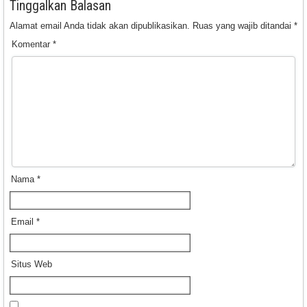
Tinggalkan Balasan
Alamat email Anda tidak akan dipublikasikan.
Ruas yang wajib ditandai
*
Komentar
*
Nama
*
Email
*
Situs Web