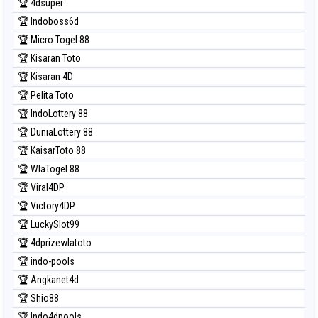
🏆 4dsuper
🏆 Indoboss6d
🏆 Micro Togel 88
🏆 Kisaran Toto
🏆 Kisaran 4D
🏆 Pelita Toto
🏆 IndoLottery 88
🏆 DuniaLottery 88
🏆 KaisarToto 88
🏆 WlaTogel 88
🏆 Viral4DP
🏆 Victory4DP
🏆 LuckySlot99
🏆 4dprizewlatoto
🏆 indo-pools
🏆 Angkanet4d
🏆 Shio88
🏆 Indo4dpools