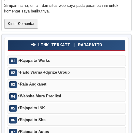
Simpan nama, email, dan situs web saya pada peramban ini untuk
komentar saya berikutnya.
📢 LINK TERKAIT | RAJAPAITO
⚡
Rajapaito Works
01
⚡
Paito Warna 4dprize Group
02
⚡
Raja Angkanet
03
⚡
Website Mura Prediksi
04
⚡
Rajapaito INK
05
⚡
Rajapaito Sbs
06
⚡
Rajapaito Autos
07