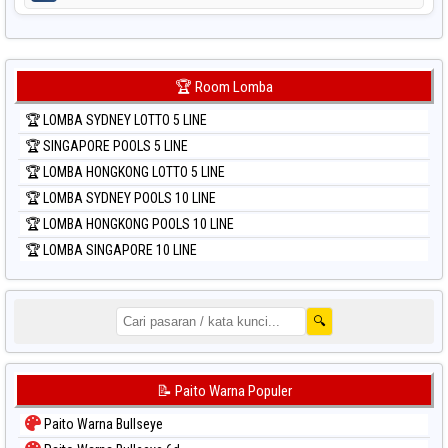
🏆 Room Lomba
🏆 LOMBA SYDNEY LOTTO 5 LINE
🏆 SINGAPORE POOLS 5 LINE
🏆 LOMBA HONGKONG LOTTO 5 LINE
🏆 LOMBA SYDNEY POOLS 10 LINE
🏆 LOMBA HONGKONG POOLS 10 LINE
🏆 LOMBA SINGAPORE 10 LINE
🔍
📝 Paito Warna Populer
Paito Warna Bullseye