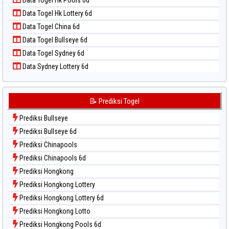
Data Togel Nagoya
Data Togel Hk Lottery 6d
Data Togel North Carolina Day
Data Togel China 6d
Data Togel Pcso
Data Togel Bullseye 6d
Data Togel Sao Paulo
Data Togel Sydney 6d
Data Togel Singapore
Data Sydney Lottery 6d
Data Togel Sydney
Data Togel Sydney Lottery
Data Togel Sydney Lottery 6d
📝 Prediksi Togel
Data Togel Sydney Lotto
Prediksi Bullseye
Data Togel Sydney Pools 6d
Prediksi Bullseye 6d
Data Togel Taipei
Prediksi Chinapools
Data Togel Taiwan
Prediksi Chinapools 6d
Prediksi Hongkong
Prediksi Hongkong Lottery
Prediksi Hongkong Lottery 6d
Prediksi Hongkong Lotto
Prediksi Hongkong Pools 6d