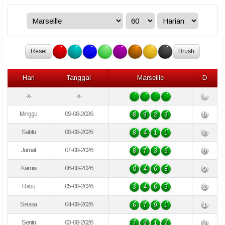
Reset
Brush
Hari
Tanggal
Marseille
D
-x-
-x-
.
.
.
.
.
Minggu
09-08-2026
8
9
2
3
5
Sabtu
08-08-2026
8
4
1
1
2
Jumat
07-08-2026
8
7
3
6
9
Kamis
06-08-2026
0
4
6
8
5
Rabu
05-08-2026
3
4
6
5
2
Selasa
04-08-2026
6
7
9
1
1
Senin
03-08-2026
7
9
1
2
3