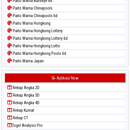
Paito Warna Bullseye 6d
Paito Warna Chinapools
Paito Warna Chinapools 6d
Paito Warna Hongkong
Paito Warna Hongkong Lottery
Paito Warna Hongkong Lottery 6d
Paito Warna Hongkong Lotto
Paito Warna Hongkong Pools 6d
Paito Warna Japan
Paito Warna Japan 6d
Paito Warna Korea
📝 Aplikasi New
Paito Warna Kuda Lari
Rekap Angka 2D
Paito Warna Magnum Cambodia
Rekap Angka 3D
Paito Warna Nagoya
Rekap Angka 4D
Paito Warna New York Midday
Rekap Kumat
Paito Warna North Carolina Day
Rekap CT
Paito Warna Pcso
Togel Analysis Pro
Paito Warna Pennsylvania Day