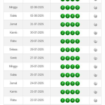
Minggu
02-08-2026
6
7
4
0
4
Sabtu
01-08-2026
5
2
4
9
4
Jumat
31-07-2026
0
8
5
8
4
Kamis
30-07-2026
2
3
3
5
8
Rabu
29-07-2026
5
2
0
1
1
Selasa
28-07-2026
8
6
9
2
2
Senin
27-07-2026
8
3
9
7
7
Minggu
26-07-2026
2
3
2
7
9
Sabtu
25-07-2026
2
6
9
6
6
Jumat
24-07-2026
8
2
5
5
1
Kamis
23-07-2026
6
9
4
4
8
Rabu
22-07-2026
1
9
4
9
4