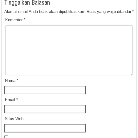
Tinggalkan Balasan
Alamat email Anda tidak akan dipublikasikan.
Ruas yang wajib ditandai
*
Komentar
*
Nama
*
Email
*
Situs Web