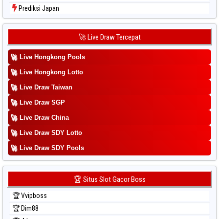
Prediksi Japan
Prediksi Japan 6d
Prediksi Korea
🚀 Live Draw Tercepat
Prediksi Kuda Lari
🚀
Live Hongkong Pools
Prediksi Magnum Cambodia
Prediksi Nagoya
🚀
Live Hongkong Lotto
Prediksi North Carolina Day
🚀
Live Draw Taiwan
Prediksi Pcso
🚀
Live Draw SGP
Prediksi Sao Paulo
🚀
Live Draw China
Prediksi Singapore
🚀
Live Draw SDY Lotto
Prediksi Sydney
🚀
Prediksi Sydney Lottery
Live Draw SDY Pools
Prediksi Sydney Lottery 6d
Prediksi Sydney Lotto
🏆 Situs Slot Gacor Boss
Prediksi Sydney Pools 6d
🏆 Vvipboss
Prediksi Taipei
🏆 Dim88
Prediksi Taiwan