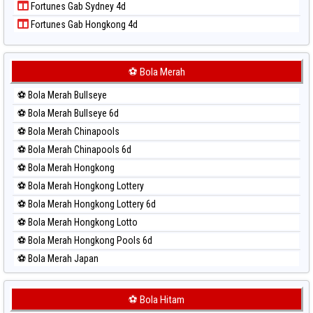
Fortunes Gab Sydney 4d
Paito Harian Singapore
Fortunes Gab Hongkong 4d
Paito Harian Sydney
Paito Harian Sydney Lottery
Paito Harian Sydney Lottery 6d
⚽ Bola Merah
Paito Harian Sydney Lotto
⚽ Bola Merah Bullseye
Paito Harian Sydney Pools 6d
⚽ Bola Merah Bullseye 6d
Paito Harian Taipei
⚽ Bola Merah Chinapools
Paito Harian Taiwan
⚽ Bola Merah Chinapools 6d
⚽ Bola Merah Hongkong
⚽ Bola Merah Hongkong Lottery
⚽ Bola Merah Hongkong Lottery 6d
⚽ Bola Merah Hongkong Lotto
⚽ Bola Merah Hongkong Pools 6d
⚽ Bola Merah Japan
⚽ Bola Merah Japan 6d
⚽ Bola Merah Korea
⚽ Bola Hitam
⚽ Bola Merah Kuda Lari