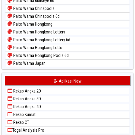
Paito Warna Bullseye 6d
Paito Warna Chinapools
Paito Warna Chinapools 6d
Paito Warna Hongkong
Paito Warna Hongkong Lottery
Paito Warna Hongkong Lottery 6d
Paito Warna Hongkong Lotto
Paito Warna Hongkong Pools 6d
Paito Warna Japan
Paito Warna Japan 6d
Paito Warna Korea
📝 Aplikasi New
Paito Warna Kuda Lari
Rekap Angka 2D
Paito Warna Magnum Cambodia
Rekap Angka 3D
Paito Warna Nagoya
Rekap Angka 4D
Paito Warna New York Midday
Rekap Kumat
Paito Warna North Carolina Day
Rekap CT
Paito Warna Pcso
Togel Analysis Pro
Paito Warna Pennsylvania Day