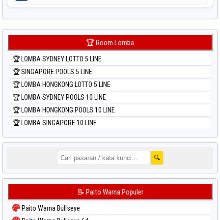
🏆 Room Lomba
🏆 LOMBA SYDNEY LOTTO 5 LINE
🏆 SINGAPORE POOLS 5 LINE
🏆 LOMBA HONGKONG LOTTO 5 LINE
🏆 LOMBA SYDNEY POOLS 10 LINE
🏆 LOMBA HONGKONG POOLS 10 LINE
🏆 LOMBA SINGAPORE 10 LINE
🔍
📝 Paito Warna Populer
Paito Warna Bullseye