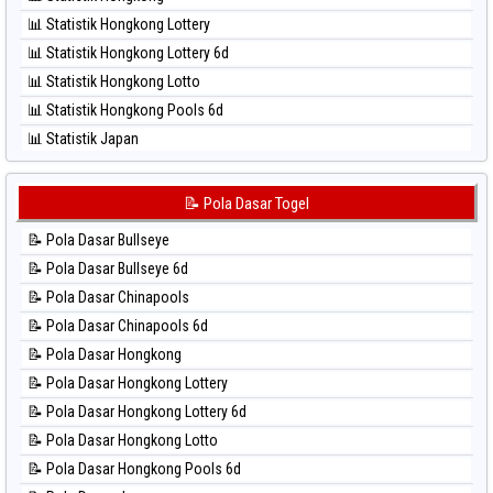
⚽ Bola Hitam Sao Paulo
📊 Statistik Hongkong Lottery
⚽ Bola Hitam Singapore
📊 Statistik Hongkong Lottery 6d
⚽ Bola Hitam Sydney
📊 Statistik Hongkong Lotto
⚽ Bola Hitam Sydney Lottery
📊 Statistik Hongkong Pools 6d
⚽ Bola Hitam Sydney Lottery 6d
📊 Statistik Japan
⚽ Bola Hitam Sydney Lotto
📊 Statistik Japan 6d
⚽ Bola Hitam Sydney Pools 6d
📊 Statistik Korea
📝 Pola Dasar Togel
⚽ Bola Hitam Taipei
📊 Statistik Kuda Lari
⚽ Bola Hitam Taiwan
📝 Pola Dasar Bullseye
📊 Statistik Magnum Cambodia
📝 Pola Dasar Bullseye 6d
📊 Statistik Nagoya
📝 Pola Dasar Chinapools
📊 Statistik New York Midday
📝 Pola Dasar Chinapools 6d
📊 Statistik North Carolina Day
📝 Pola Dasar Hongkong
📊 Statistik Pcso
📝 Pola Dasar Hongkong Lottery
📊 Statistik Pennsylvania Day
📝 Pola Dasar Hongkong Lottery 6d
📊 Statistik Sao Paulo
📝 Pola Dasar Hongkong Lotto
📊 Statistik Singapore
📝 Pola Dasar Hongkong Pools 6d
📊 Statistik Sydney