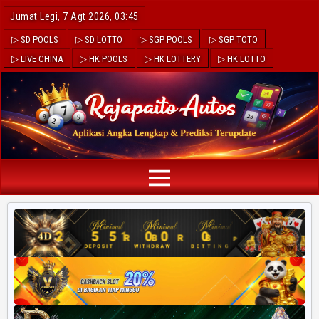
Jumat Legi, 7 Agt 2026, 03:45
▷ SD POOLS
▷ SD LOTTO
▷ SGP POOLS
▷ SGP TOTO
▷ LIVE CHINA
▷ HK POOLS
▷ HK LOTTERY
▷ HK LOTTO