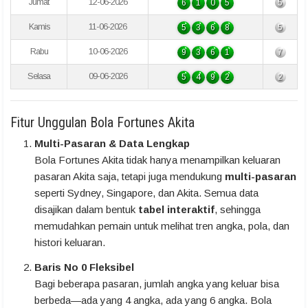
Jumat
12-06-2026
6
1
0
5
5
Kamis
11-06-2026
5
3
6
8
5
Rabu
10-06-2026
9
3
6
1
7
Selasa
09-06-2026
5
4
9
2
2
Fitur Unggulan Bola Fortunes Akita
Multi-Pasaran & Data Lengkap
Bola Fortunes Akita tidak hanya menampilkan keluaran
pasaran Akita saja, tetapi juga mendukung
multi-pasaran
seperti Sydney, Singapore, dan Akita. Semua data
disajikan dalam bentuk
tabel interaktif
, sehingga
memudahkan pemain untuk melihat tren angka, pola, dan
histori keluaran.
Baris No 0 Fleksibel
Bagi beberapa pasaran, jumlah angka yang keluar bisa
berbeda—ada yang 4 angka, ada yang 6 angka. Bola