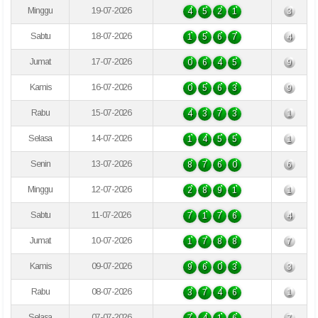
Minggu
19-07-2026
4
5
2
1
3
Sabtu
18-07-2026
1
5
6
7
4
Jumat
17-07-2026
0
6
4
5
9
Kamis
16-07-2026
0
5
6
3
9
Rabu
15-07-2026
4
3
7
3
1
Selasa
14-07-2026
1
4
5
5
1
Senin
13-07-2026
8
7
6
0
6
Minggu
12-07-2026
2
8
9
1
1
Sabtu
11-07-2026
7
1
7
6
4
Jumat
10-07-2026
1
7
8
8
7
Kamis
09-07-2026
9
6
0
3
3
Rabu
08-07-2026
3
7
4
6
1
Selasa
07-07-2026
7
4
1
6
7