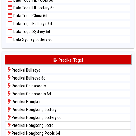
Data Togel Nagoya
Data Togel Hk Lottery 6d
Data Togel North Carolina Day
Data Togel China 6d
Data Togel Pcso
Data Togel Bullseye 6d
Data Togel Sao Paulo
Data Togel Sydney 6d
Data Togel Singapore
Data Sydney Lottery 6d
Data Togel Sydney
Data Togel Sydney Lottery
Data Togel Sydney Lottery 6d
📝 Prediksi Togel
Data Togel Sydney Lotto
Prediksi Bullseye
Data Togel Sydney Pools 6d
Prediksi Bullseye 6d
Data Togel Taipei
Prediksi Chinapools
Data Togel Taiwan
Prediksi Chinapools 6d
Prediksi Hongkong
Prediksi Hongkong Lottery
Prediksi Hongkong Lottery 6d
Prediksi Hongkong Lotto
Prediksi Hongkong Pools 6d