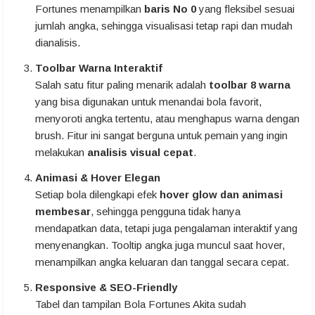
Fortunes menampilkan
baris No 0
yang fleksibel sesuai
jumlah angka, sehingga visualisasi tetap rapi dan mudah
dianalisis.
Toolbar Warna Interaktif
Salah satu fitur paling menarik adalah
toolbar 8 warna
yang bisa digunakan untuk menandai bola favorit,
menyoroti angka tertentu, atau menghapus warna dengan
brush. Fitur ini sangat berguna untuk pemain yang ingin
melakukan
analisis visual cepat
.
Animasi & Hover Elegan
Setiap bola dilengkapi efek
hover glow dan animasi
membesar
, sehingga pengguna tidak hanya
mendapatkan data, tetapi juga pengalaman interaktif yang
menyenangkan. Tooltip angka juga muncul saat hover,
menampilkan angka keluaran dan tanggal secara cepat.
Responsive & SEO-Friendly
Tabel dan tampilan Bola Fortunes Akita sudah