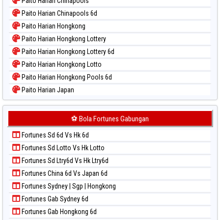
Paito Harian Chinapools
Paito Harian Chinapools 6d
Paito Harian Hongkong
Paito Harian Hongkong Lottery
Paito Harian Hongkong Lottery 6d
Paito Harian Hongkong Lotto
Paito Harian Hongkong Pools 6d
Paito Harian Japan
Paito Harian Japan 6d
Paito Harian Korea
⚽ Bola Fortunes Gabungan
Paito Harian Kuda Lari
Fortunes Sd 6d Vs Hk 6d
Paito Harian Magnum Cambodia
Fortunes Sd Lotto Vs Hk Lotto
Paito Harian Nagoya
Fortunes Sd Ltry6d Vs Hk Ltry6d
Paito Harian New York Midday
Fortunes China 6d Vs Japan 6d
Paito Harian North Carolina Day
Fortunes Sydney | Sgp | Hongkong
Paito Harian Pcso
Fortunes Gab Sydney 6d
Paito Harian Pennsylvania Day
Fortunes Gab Hongkong 6d
Paito Harian Sao Paulo