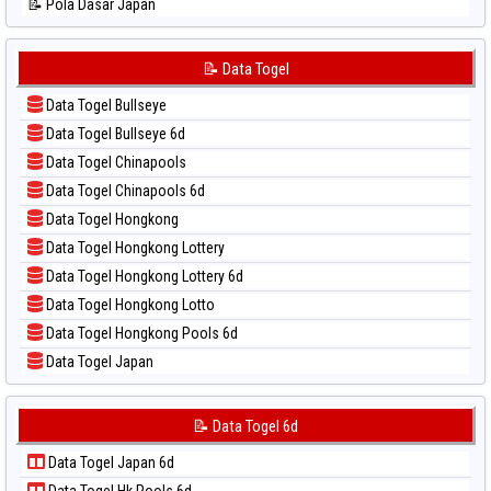
📝 Pola Dasar Japan
📊 Statistik Sydney Lottery
📝 Pola Dasar Japan 6d
📊 Statistik Sydney Lottery 6d
📝 Pola Dasar Korea
📝 Data Togel
📊 Statistik Sydney Lotto
📝 Pola Dasar Kuda Lari
📊 Statistik Sydney Pools 6d
Data Togel Bullseye
📝 Pola Dasar Magnum Cambodia
📊 Statistik Taipei
Data Togel Bullseye 6d
📝 Pola Dasar Nagoya
📊 Statistik Taiwan
Data Togel Chinapools
📝 Pola Dasar North Carolina Day
Data Togel Chinapools 6d
📝 Pola Dasar Pcso
Data Togel Hongkong
📝 Pola Dasar Sao Paulo
Data Togel Hongkong Lottery
📝 Pola Dasar Singapore
Data Togel Hongkong Lottery 6d
📝 Pola Dasar Sydney
Data Togel Hongkong Lotto
📝 Pola Dasar Sydney Lottery
Data Togel Hongkong Pools 6d
📝 Pola Dasar Sydney Lottery 6d
Data Togel Japan
📝 Pola Dasar Sydney Lotto
Data Togel Japan 6d
📝 Pola Dasar Sydney Pools 6d
Data Togel Korea
📝 Data Togel 6d
📝 Pola Dasar Taipei
Data Togel Kuda Lari
📝 Pola Dasar Taiwan
Data Togel Japan 6d
Data Togel Magnum Cambodia
Data Togel Hk Pools 6d