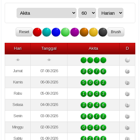
Reset
Brush
Hari
Tanggal
Akita
D
-x-
-x-
.
.
.
.
.
Jumat
07-08-2026
3
5
7
6
4
Kamis
06-08-2026
5
0
0
2
2
Rabu
05-08-2026
1
6
0
3
3
Selasa
04-08-2026
3
2
4
6
1
Senin
03-08-2026
8
9
1
2
3
Minggu
02-08-2026
0
1
3
6
9
Sabtu
01-08-2026
4
2
8
8
7