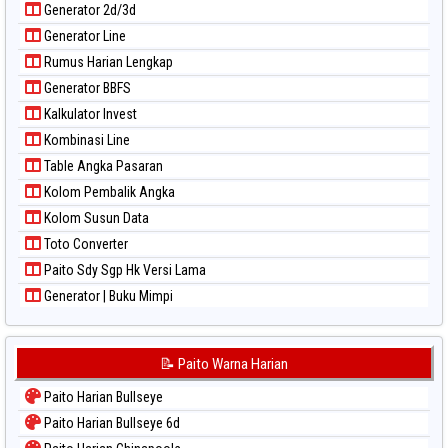
Generator 2d/3d
Paito Warna Sao Paulo
Generator Line
Paito Warna Singapore
Rumus Harian Lengkap
Paito Warna Sydney
Generator BBFS
Paito Warna Sydney Lottery
Kalkulator Invest
Paito Warna Sydney Lottery 6d
Kombinasi Line
Paito Warna Sydney Lotto
Table Angka Pasaran
Paito Warna Sydney Pools 6d
Kolom Pembalik Angka
Paito Warna Taipei
Kolom Susun Data
Paito Warna Taiwan
Toto Converter
Paito Sdy Sgp Hk Versi Lama
Generator | Buku Mimpi
📝 Paito Warna Harian
Paito Harian Bullseye
Paito Harian Bullseye 6d