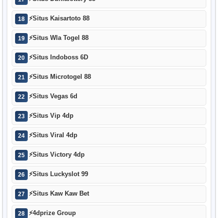
⚡
Situs Kaisartoto 88
18
⚡
Situs Wla Togel 88
19
⚡
Situs Indoboss 6D
20
⚡
Situs Microtogel 88
21
⚡
Situs Vegas 6d
22
⚡
Situs Vip 4dp
23
⚡
Situs Viral 4dp
24
⚡
Situs Victory 4dp
25
⚡
Situs Luckyslot 99
26
⚡
Situs Kaw Kaw Bet
27
⚡
4dprize Group
28