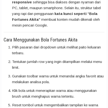
responsive
sehingga bisa diakses dengan nyaman dari
PC, tablet, maupun smartphone. Selain itu, struktur tabel
yang rapi dan penggunaan
kata kunci seperti “Bola
Fortunes Akita”
membuat konten mudah dikenali oleh
mesin pencari Google.
Cara Menggunakan Bola Fortunes Akita
Pilih pasaran dari dropdown untuk melihat paito keluaran
terbaru.
Tentukan jumlah row yang ingin ditampilkan melalui menu
limit.
Gunakan toolbar warna untuk menandai angka favorit atau
melakukan analisa pola.
Klik bola untuk menerapkan warna atau menggunakan
brush untuk menghapus warna tertentu.
Reset tombol untuk mengembalikan tampilan ke warna