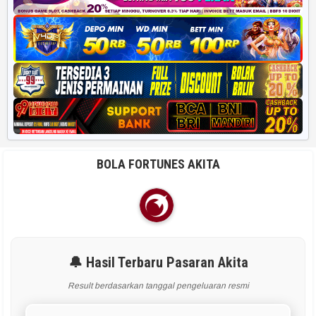
BOLA FORTUNES AKITA
🔔 Hasil Terbaru Pasaran Akita
Result berdasarkan tanggal pengeluaran resmi