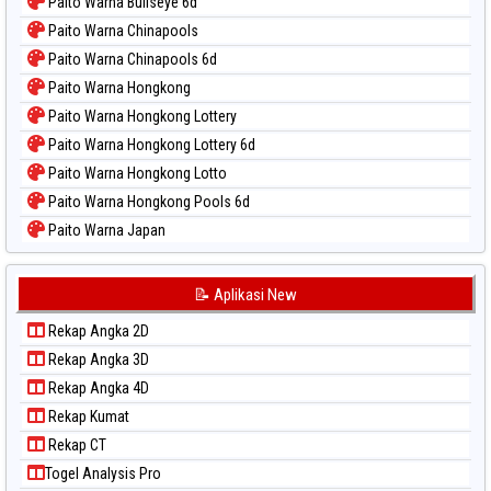
Paito Warna Bullseye 6d
Paito Warna Chinapools
Paito Warna Chinapools 6d
Paito Warna Hongkong
Paito Warna Hongkong Lottery
Paito Warna Hongkong Lottery 6d
Paito Warna Hongkong Lotto
Paito Warna Hongkong Pools 6d
Paito Warna Japan
Paito Warna Japan 6d
Paito Warna Korea
📝 Aplikasi New
Paito Warna Kuda Lari
Rekap Angka 2D
Paito Warna Magnum Cambodia
Rekap Angka 3D
Paito Warna Nagoya
Rekap Angka 4D
Paito Warna New York Midday
Rekap Kumat
Paito Warna North Carolina Day
Rekap CT
Paito Warna Pcso
Togel Analysis Pro
Paito Warna Pennsylvania Day