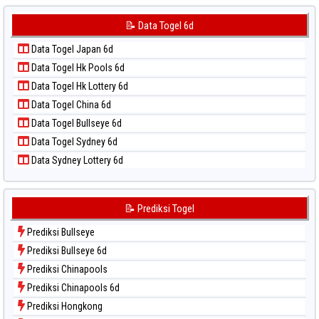
Data Togel Japan 6d
📝 Pola Dasar Sydney Pools 6d
Data Togel Korea
📝 Data Togel 6d
📝 Pola Dasar Taipei
Data Togel Kuda Lari
📝 Pola Dasar Taiwan
Data Togel Japan 6d
Data Togel Magnum Cambodia
Data Togel Hk Pools 6d
Data Togel Nagoya
Data Togel Hk Lottery 6d
Data Togel North Carolina Day
Data Togel China 6d
Data Togel Pcso
Data Togel Bullseye 6d
Data Togel Sao Paulo
Data Togel Sydney 6d
Data Togel Singapore
Data Sydney Lottery 6d
Data Togel Sydney
Data Togel Sydney Lottery
Data Togel Sydney Lottery 6d
📝 Prediksi Togel
Data Togel Sydney Lotto
Prediksi Bullseye
Data Togel Sydney Pools 6d
Prediksi Bullseye 6d
Data Togel Taipei
Prediksi Chinapools
Data Togel Taiwan
Prediksi Chinapools 6d
Prediksi Hongkong