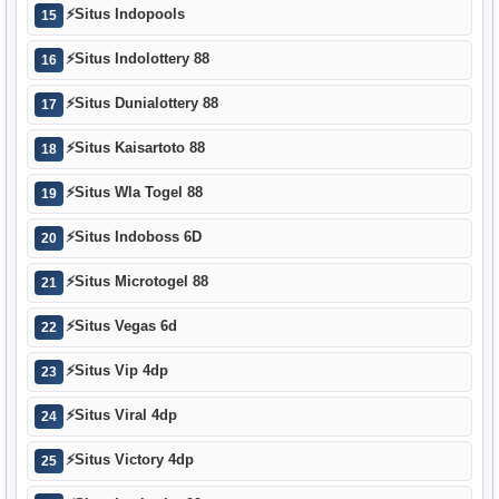
⚡
Situs Indopools
15
⚡
Situs Indolottery 88
16
⚡
Situs Dunialottery 88
17
⚡
Situs Kaisartoto 88
18
⚡
Situs Wla Togel 88
19
⚡
Situs Indoboss 6D
20
⚡
Situs Microtogel 88
21
⚡
Situs Vegas 6d
22
⚡
Situs Vip 4dp
23
⚡
Situs Viral 4dp
24
⚡
Situs Victory 4dp
25