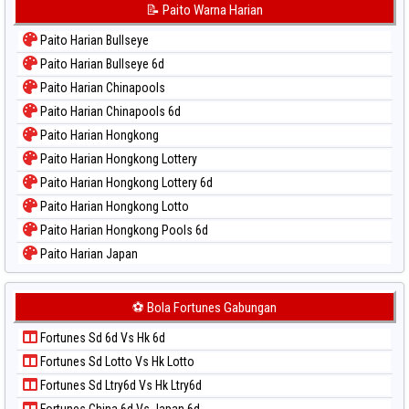
📝 Paito Warna Harian
Paito Harian Bullseye
Paito Harian Bullseye 6d
Paito Harian Chinapools
Paito Harian Chinapools 6d
Paito Harian Hongkong
Paito Harian Hongkong Lottery
Paito Harian Hongkong Lottery 6d
Paito Harian Hongkong Lotto
Paito Harian Hongkong Pools 6d
Paito Harian Japan
Paito Harian Japan 6d
Paito Harian Korea
⚽ Bola Fortunes Gabungan
Paito Harian Kuda Lari
Fortunes Sd 6d Vs Hk 6d
Paito Harian Magnum Cambodia
Fortunes Sd Lotto Vs Hk Lotto
Paito Harian Nagoya
Fortunes Sd Ltry6d Vs Hk Ltry6d
Paito Harian New York Midday
Fortunes China 6d Vs Japan 6d