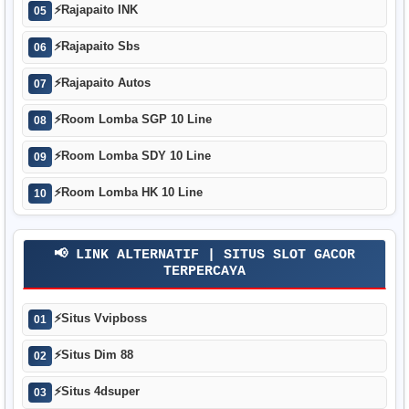
⚡
Rajapaito INK
05
⚡
Rajapaito Sbs
06
⚡
Rajapaito Autos
07
⚡
Room Lomba SGP 10 Line
08
⚡
Room Lomba SDY 10 Line
09
⚡
Room Lomba HK 10 Line
10
📢 LINK ALTERNATIF | SITUS SLOT GACOR
TERPERCAYA
⚡
Situs Vvipboss
01
⚡
Situs Dim 88
02
⚡
Situs 4dsuper
03