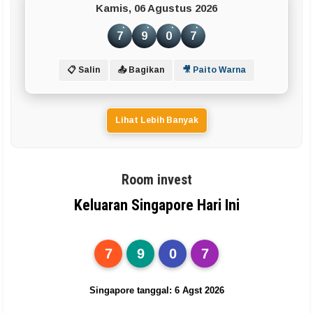
Kamis, 06 Agustus 2026
7
9
0
7
📋 Salin
📤 Bagikan
🎥 Paito Warna
Lihat Lebih Banyak
Room invest
Keluaran Singapore Hari Ini
7
9
0
7
Singapore tanggal: 6 Agst 2026