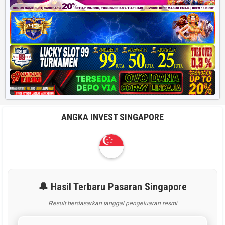
ANGKA INVEST SINGAPORE
🔔 Hasil Terbaru Pasaran Singapore
Result berdasarkan tanggal pengeluaran resmi