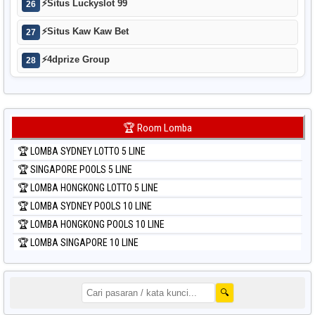
⚡
Situs Luckyslot 99
26
⚡
Situs Kaw Kaw Bet
27
⚡
4dprize Group
28
🏆 Room Lomba
🏆 LOMBA SYDNEY LOTTO 5 LINE
🏆 SINGAPORE POOLS 5 LINE
🏆 LOMBA HONGKONG LOTTO 5 LINE
🏆 LOMBA SYDNEY POOLS 10 LINE
🏆 LOMBA HONGKONG POOLS 10 LINE
🏆 LOMBA SINGAPORE 10 LINE
🔍