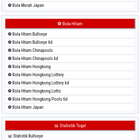
⚽ Bola Merah Japan
⚽ Bola Merah Japan 6d
⚽ Bola Merah Korea
⚽ Bola Hitam
⚽ Bola Merah Kuda Lari
⚽ Bola Hitam Bullseye
⚽ Bola Merah Magnum Cambodia
⚽ Bola Hitam Bullseye 6d
⚽ Bola Merah Nagoya
⚽ Bola Hitam Chinapools
⚽ Bola Merah North Carolina Day
⚽ Bola Hitam Chinapools 6d
⚽ Bola Merah Pcso
⚽ Bola Hitam Hongkong
⚽ Bola Merah Sao Paulo
⚽ Bola Hitam Hongkong Lottery
⚽ Bola Merah Singapore
⚽ Bola Hitam Hongkong Lottery 6d
⚽ Bola Merah Sydney
⚽ Bola Hitam Hongkong Lotto
⚽ Bola Merah Sydney Lottery
⚽ Bola Hitam Hongkong Pools 6d
⚽ Bola Merah Sydney Lottery 6d
⚽ Bola Hitam Japan
⚽ Bola Merah Sydney Lotto
⚽ Bola Hitam Japan 6d
⚽ Bola Merah Sydney Pools 6d
⚽ Bola Hitam Korea
📊 Statistik Togel
⚽ Bola Merah Taipei
⚽ Bola Hitam Kuda Lari
⚽ Bola Merah Taiwan
📊 Statistik Bullseye
⚽ Bola Hitam Magnum Cambodia