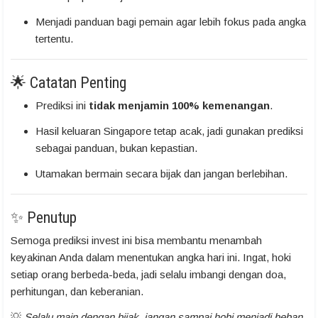
Menjadi panduan bagi pemain agar lebih fokus pada angka
tertentu.
🌟 Catatan Penting
Prediksi ini
tidak menjamin 100% kemenangan
.
Hasil keluaran Singapore tetap acak, jadi gunakan prediksi
sebagai panduan, bukan kepastian.
Utamakan bermain secara bijak dan jangan berlebihan.
✨ Penutup
Semoga prediksi invest ini bisa membantu menambah
keyakinan Anda dalam menentukan angka hari ini. Ingat, hoki
setiap orang berbeda-beda, jadi selalu imbangi dengan doa,
perhitungan, dan keberanian.
💡
Selalu main dengan bijak, jangan sampai hobi menjadi beban.