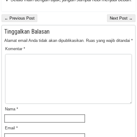
← Previous Post
Next Post →
Tinggalkan Balasan
Alamat email Anda tidak akan dipublikasikan.
Ruas yang wajib ditandai
*
Komentar
*
Nama
*
Email
*