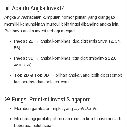
📊 Apa itu Angka Invest?
Angka
invest
adalah kumpulan nomor pilihan yang dianggap
memiliki kemungkinan muncul lebih tinggi dibanding angka lain.
Biasanya angka invest terbagi menjadi:
Invest 2D
→ angka kombinasi dua digit (misalnya 12, 34,
56).
Invest 3D
→ angka kombinasi tiga digit (misalnya 123,
456, 789).
Top 2D & Top 3D
→ pilihan angka yang lebih dipersempit
lagi berdasarkan pola tertentu.
🎯 Fungsi Prediksi Invest Singapore
Memberi gambaran angka yang
layak diikuti
.
Mengurangi jumlah pilihan dari ratusan kombinasi menjadi
beberapa puluh saja.