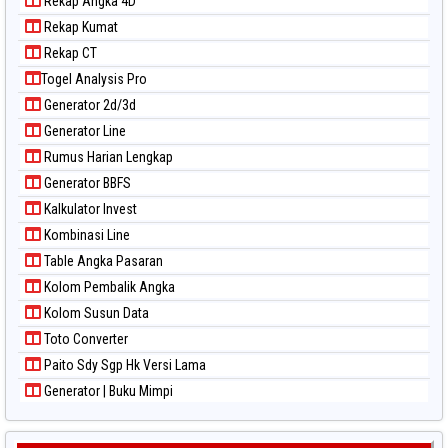
Rekap Angka 4D
Paito Warna New York Midday
Rekap Kumat
Paito Warna North Carolina Day
Rekap CT
Paito Warna Pcso
Togel Analysis Pro
Paito Warna Pennsylvania Day
Generator 2d/3d
Paito Warna Sao Paulo
Generator Line
Paito Warna Singapore
Rumus Harian Lengkap
Paito Warna Sydney
Generator BBFS
Paito Warna Sydney Lottery
Kalkulator Invest
Paito Warna Sydney Lottery 6d
Kombinasi Line
Paito Warna Sydney Lotto
Table Angka Pasaran
Paito Warna Sydney Pools 6d
Kolom Pembalik Angka
Paito Warna Taipei
Kolom Susun Data
Paito Warna Taiwan
Toto Converter
Paito Sdy Sgp Hk Versi Lama
Generator | Buku Mimpi