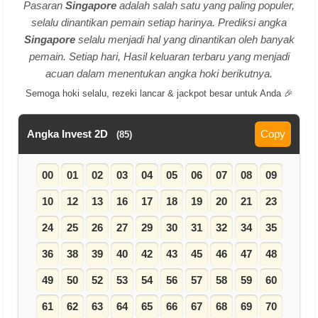
Pasaran
Singapore
adalah salah satu yang paling populer,
selalu dinantikan pemain setiap harinya. Prediksi angka
Singapore
selalu menjadi hal yang dinantikan oleh banyak
pemain. Setiap hari, Hasil keluaran terbaru yang menjadi
acuan dalam menentukan angka hoki berikutnya.
Semoga hoki selalu, rezeki lancar & jackpot besar untuk Anda 🎉
Angka Invest 2D
Copy
(85)
00
01
02
03
04
05
06
07
08
09
10
12
13
16
17
18
19
20
21
23
24
25
26
27
29
30
31
32
34
35
36
38
39
40
42
43
45
46
47
48
49
50
52
53
54
56
57
58
59
60
61
62
63
64
65
66
67
68
69
70