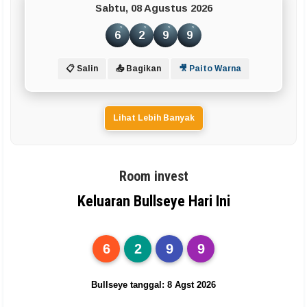
Sabtu, 08 Agustus 2026
6
2
9
9
📋 Salin
📤 Bagikan
🎥 Paito Warna
Lihat Lebih Banyak
Room invest
Keluaran Bullseye Hari Ini
6
2
9
9
Bullseye tanggal: 8 Agst 2026