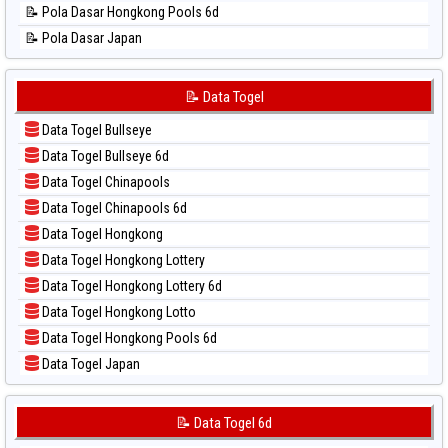
📝 Pola Dasar Hongkong Pools 6d
📊 Statistik Sydney
📝 Pola Dasar Japan
📊 Statistik Sydney Lottery
📝 Pola Dasar Japan 6d
📊 Statistik Sydney Lottery 6d
📝 Pola Dasar Korea
📝 Data Togel
📊 Statistik Sydney Lotto
📝 Pola Dasar Kuda Lari
📊 Statistik Sydney Pools 6d
Data Togel Bullseye
📝 Pola Dasar Magnum Cambodia
📊 Statistik Taipei
Data Togel Bullseye 6d
📝 Pola Dasar Nagoya
📊 Statistik Taiwan
Data Togel Chinapools
📝 Pola Dasar North Carolina Day
Data Togel Chinapools 6d
📝 Pola Dasar Pcso
Data Togel Hongkong
📝 Pola Dasar Sao Paulo
Data Togel Hongkong Lottery
📝 Pola Dasar Singapore
Data Togel Hongkong Lottery 6d
📝 Pola Dasar Sydney
Data Togel Hongkong Lotto
📝 Pola Dasar Sydney Lottery
Data Togel Hongkong Pools 6d
📝 Pola Dasar Sydney Lottery 6d
Data Togel Japan
📝 Pola Dasar Sydney Lotto
Data Togel Japan 6d
📝 Pola Dasar Sydney Pools 6d
Data Togel Korea
📝 Data Togel 6d
📝 Pola Dasar Taipei
Data Togel Kuda Lari