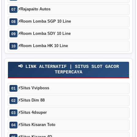
⚡
Rajapaito Autos
07
⚡
Room Lomba SGP 10 Line
08
⚡
Room Lomba SDY 10 Line
09
⚡
Room Lomba HK 10 Line
10
📢 LINK ALTERNATIF | SITUS SLOT GACOR
TERPERCAYA
⚡
Situs Vvipboss
01
⚡
Situs Dim 88
02
⚡
Situs 4dsuper
03
⚡
Situs Kisaran Toto
04
⚡
Situs Kisaran 4D