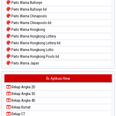
Paito Warna Bullseye
Paito Warna Bullseye 6d
Paito Warna Chinapools
Paito Warna Chinapools 6d
Paito Warna Hongkong
Paito Warna Hongkong Lottery
Paito Warna Hongkong Lottery 6d
Paito Warna Hongkong Lotto
Paito Warna Hongkong Pools 6d
Paito Warna Japan
Paito Warna Japan 6d
Paito Warna Korea
📝 Aplikasi New
Paito Warna Kuda Lari
Rekap Angka 2D
Paito Warna Magnum Cambodia
Rekap Angka 3D
Paito Warna Nagoya
Rekap Angka 4D
Paito Warna New York Midday
Rekap Kumat
Paito Warna North Carolina Day
Rekap CT