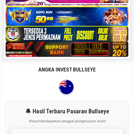
ANGKA INVEST BULLSEYE
🔔 Hasil Terbaru Pasaran Bullseye
Result berdasarkan tanggal pengeluaran resmi