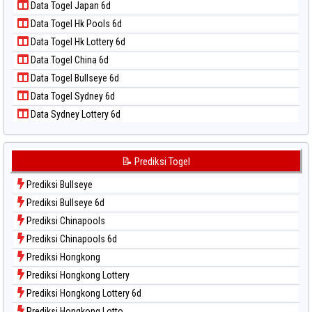
📝 Pola Dasar Taiwan
Data Togel Japan 6d
Data Togel Magnum Cambodia
Data Togel Hk Pools 6d
Data Togel Nagoya
Data Togel Hk Lottery 6d
Data Togel North Carolina Day
Data Togel China 6d
Data Togel Pcso
Data Togel Bullseye 6d
Data Togel Sao Paulo
Data Togel Sydney 6d
Data Togel Singapore
Data Sydney Lottery 6d
Data Togel Sydney
Data Togel Sydney Lottery
Data Togel Sydney Lottery 6d
📝 Prediksi Togel
Data Togel Sydney Lotto
Prediksi Bullseye
Data Togel Sydney Pools 6d
Prediksi Bullseye 6d
Data Togel Taipei
Prediksi Chinapools
Data Togel Taiwan
Prediksi Chinapools 6d
Prediksi Hongkong
Prediksi Hongkong Lottery
Prediksi Hongkong Lottery 6d
Prediksi Hongkong Lotto