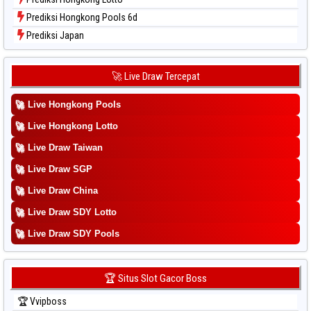
Prediksi Hongkong Pools 6d
Prediksi Japan
Prediksi Japan 6d
Prediksi Korea
🚀 Live Draw Tercepat
Prediksi Kuda Lari
🚀
Live Hongkong Pools
Prediksi Magnum Cambodia
Prediksi Nagoya
🚀
Live Hongkong Lotto
Prediksi North Carolina Day
🚀
Live Draw Taiwan
Prediksi Pcso
🚀
Live Draw SGP
Prediksi Sao Paulo
🚀
Live Draw China
Prediksi Singapore
🚀
Live Draw SDY Lotto
Prediksi Sydney
🚀
Prediksi Sydney Lottery
Live Draw SDY Pools
Prediksi Sydney Lottery 6d
Prediksi Sydney Lotto
🏆 Situs Slot Gacor Boss
Prediksi Sydney Pools 6d
🏆 Vvipboss
Prediksi Taipei