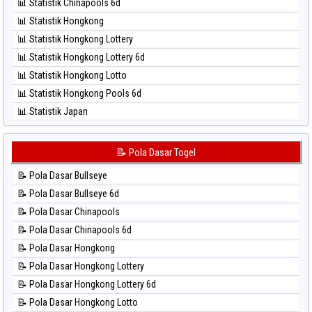
📊 Statistik Chinapools 6d
⚽ Bola Hitam Pcso
📊 Statistik Hongkong
⚽ Bola Hitam Sao Paulo
📊 Statistik Hongkong Lottery
⚽ Bola Hitam Singapore
📊 Statistik Hongkong Lottery 6d
⚽ Bola Hitam Sydney
📊 Statistik Hongkong Lotto
⚽ Bola Hitam Sydney Lottery
📊 Statistik Hongkong Pools 6d
⚽ Bola Hitam Sydney Lottery 6d
📊 Statistik Japan
⚽ Bola Hitam Sydney Lotto
📊 Statistik Japan 6d
⚽ Bola Hitam Sydney Pools 6d
📊 Statistik Korea
📝 Pola Dasar Togel
⚽ Bola Hitam Taipei
📊 Statistik Kuda Lari
⚽ Bola Hitam Taiwan
📝 Pola Dasar Bullseye
📊 Statistik Magnum Cambodia
📝 Pola Dasar Bullseye 6d
📊 Statistik Nagoya
📝 Pola Dasar Chinapools
📊 Statistik New York Midday
📝 Pola Dasar Chinapools 6d
📊 Statistik North Carolina Day
📝 Pola Dasar Hongkong
📊 Statistik Pcso
📝 Pola Dasar Hongkong Lottery
📊 Statistik Pennsylvania Day
📝 Pola Dasar Hongkong Lottery 6d
📊 Statistik Sao Paulo
📝 Pola Dasar Hongkong Lotto
📊 Statistik Singapore