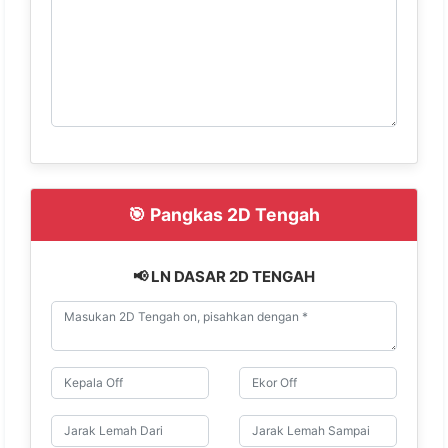
🎯 Pangkas 2D Tengah
📢 LN DASAR 2D TENGAH