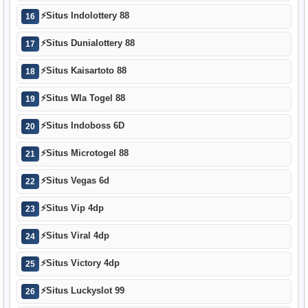
⚡
Situs Indolottery 88
16
⚡
Situs Dunialottery 88
17
⚡
Situs Kaisartoto 88
18
⚡
Situs Wla Togel 88
19
⚡
Situs Indoboss 6D
20
⚡
Situs Microtogel 88
21
⚡
Situs Vegas 6d
22
⚡
Situs Vip 4dp
23
⚡
Situs Viral 4dp
24
⚡
Situs Victory 4dp
25
⚡
Situs Luckyslot 99
26