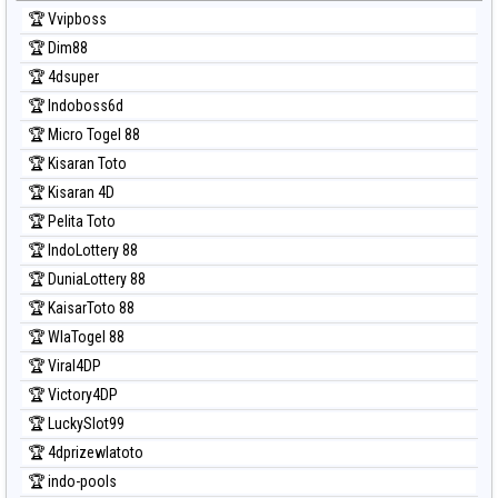
🏆 Vvipboss
Prediksi Taipei
🏆 Dim88
Prediksi Taiwan
🏆 4dsuper
🏆 Indoboss6d
🏆 Micro Togel 88
🏆 Kisaran Toto
🏆 Kisaran 4D
🏆 Pelita Toto
🏆 IndoLottery 88
🏆 DuniaLottery 88
🏆 KaisarToto 88
🏆 WlaTogel 88
🏆 Viral4DP
🏆 Victory4DP
🏆 LuckySlot99
🏆 4dprizewlatoto
🏆 indo-pools