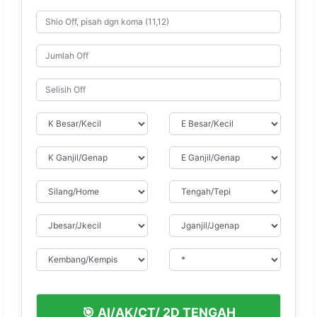
🎯 AI/AK/CT/ 2D TENGAH