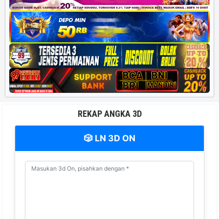
REKAP ANGKA 3D
🎲 LN 3D ON