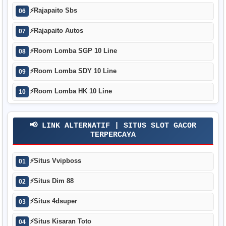
⚡
Rajapaito Sbs
06
⚡
Rajapaito Autos
07
⚡
Room Lomba SGP 10 Line
08
⚡
Room Lomba SDY 10 Line
09
⚡
Room Lomba HK 10 Line
10
📢 LINK ALTERNATIF | SITUS SLOT GACOR
TERPERCAYA
⚡
Situs Vvipboss
01
⚡
Situs Dim 88
02
⚡
Situs 4dsuper
03
⚡
Situs Kisaran Toto
04