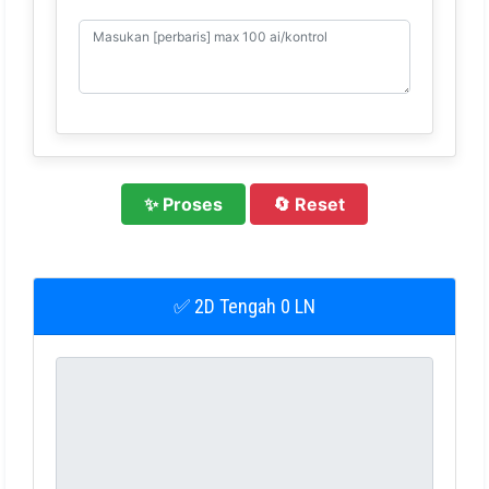
✨ Proses
✅ 2D Tengah 0 LN