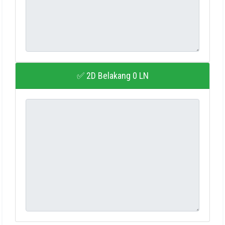
✅ 2D Belakang 0 LN