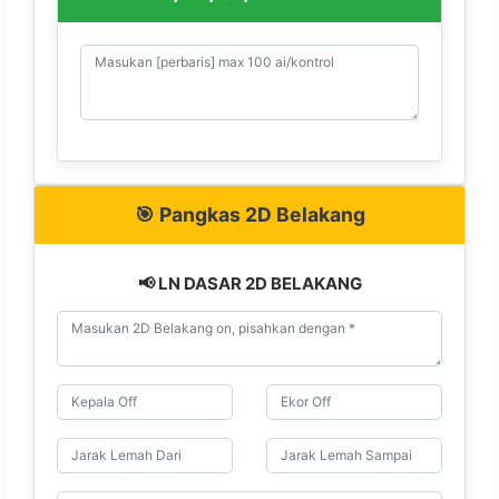
🎯 Pangkas 2D Belakang
📢 LN DASAR 2D BELAKANG